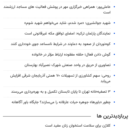
عاملی‌پور: همراهی خبرگزاری مهر در پوشش فعالیت های مساجد ارزشمند
است
شهید جوانشیری: «مرد شدم، شاید می‌خواهم شهید شوم»
نمایندگان پارلمان ترکیه: امضای توافق مکه غیرقانونی است
کوه‌نوردان از صعود به دماوند در شرایط نامساعد جوی خودداری کنند
گوش دادن فعال؛ حلقه مفقوده ارتباط مؤثر در خانواده
تصاویری از حریق در واحد صنعتی شهرک نصیرآباد بهارستان
روحی: سهم کشاورزی از تسهیلات ۷۰ همتی آذربایجان شرقی افزایش
می‌یابد
۳ ﺗﺼﻔﻴﻪ‌ﺧﺎﻧﻪ‌ تهران تا پایان تابستان تکمیل و به بهره‌برداری می‌رسند
چطور «باورها» جوهره حیات عارفانه را می‌سازند؟ جایگاه باور آگاهانه
پربازدیدترین ها
کلاژن برای سلامت استخوان زنان مفید است