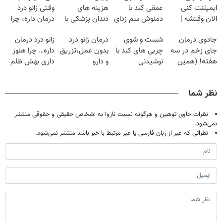
ایمپلنت کنی
عمقی کبد با
هزینه های
وقتی زانو درد
الان وقتشه |
دمنوش سم زدای
دندان پزشکی با
درمان داره، چرا
فقط با ۲۵
گیاهی
پک سفید کننده
دردش رو داری
جادوی درمان
شست و شوی
درمان زانو درد
زانو درد درمان
میلیون تومان!!!
خانگی
تحمل میکنی؟❗
جای زخم در سه
چربی های کبد با
بدون عمل،تزریق
داره… چرا هنوز
هفته! (همین
نوشیدنی
و دارو
داری بهش ظلم
حالا رایگان
گیاهی(55%تخفیف)
(◂پرسش‌نامه)
می‌کنی؟
صحبت کنید)
نظر شما
نظرات حاوی توهین و هرگونه نسبت ناروا به اشخاص حقیقی و حقوقی منتشر
نمی‌شود.
نظراتی که غیر از زبان فارسی یا غیر مرتبط با خبر باشد منتشر نمی‌شود.