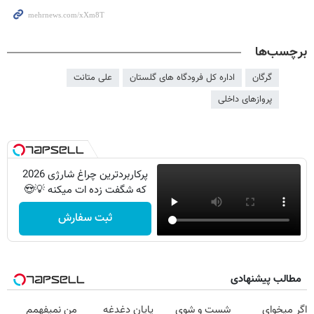
برچسب‌ها
گرگان
اداره کل فرودگاه های گلستان
علی متانت
پروازهای داخلی
پرکاربردترین چراغ شارژی 2026
که شگفت زده ات میکنه 💡😍
ثبت سفارش
مطالب پیشنهادی
اگر میخوای
شست و شوی
پایان دغدغه
من نمیفهمم