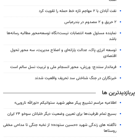
نفت آبادان با ۲ مهاجم تازه خط حمله را تقویت کرد
۲ حریق و ۲ مصدوم در بندرعباس
نماینده مسئول همه انتصابات نیست؛نگاه توسعه‌محور مطالبه رسانه‌ها
باشد
توسعه انرژی پاک، عدالت یارانه‌ای و اصلاح مدیریت، سه محور تحول
اقتصادی
فرماندار سنندج: ورزش، محور انسجام ملی و تربیت نسل سالم است
خبرنگاران در جنگ شناختی سد تحریف واقعیت شدند
پربازدیدترین ها
اطلاعیه مراسم تشییع پیکر مطهر شهید ستوانیکم «نورالله نارویی»
بسیج تمام ظرفیت‌ها برای تعیین وضعیت دیگر خلبانان سوخو ۲۴ ایران
ناگفته های زندگی شهید «حسین ستوده»؛ از نخبه جنگی تا مداحی مخفی
روستاها