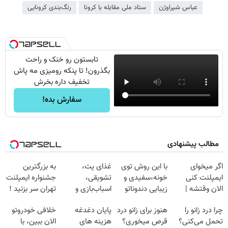
عباس شیراوژن
ستاد ملی مقابله با کرونا
رنگ‌بندی کرونایی
تابستون رو خنک و راحت
بگذرون! تا پنکه رومیزی مه پاش
تخفیف داره بخرش
سفارش بده!
مطالب پیشنهادی
اگر میخوای
با این روش توی
غذای پت،
به بزرگترین
ایمپلنت کنی
خونه،سفیدی و
تشویقی،
جشنواره ایمپلنت
الان وقتشه |
زیبایی دندوناتو
اسباب‌بازی و
تهران سر بزنید !
فقط با ۲۵
برگردون
لوازم بهداشتی را
| فقط ۲۵
چرا درد زانو را
هنوز برای زانو درد
پایان دغدغه
خلافی خودروتو
میلیون تومان!!!
(40%off)
با تخفیف تهیه
میلیون !
تحمل می‌کنی؟
قرص میخوری؟
هزینه های
الان ببین، با
کنید