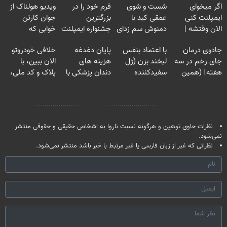
اگر میخوای
شست و شوی
فرم خود را در
ویدیو هولناک از
ایمپلنت کنی
عمقی کبد با
بزرگترین
جوان کارتن
الان وقتشه |
دمنوش سم زدای
جشنواره ایمپلنت
خوابی که
فقط با ۲۵
گیاهی
تهران پر کنید ! |
میلیاردر شد.
جادوی درمان
با اعتماد بنفس
پایان دغدغه
خلافی خودروتو
میلیون تومان!!!
فقط ۲۵ میلیون
آموزش رایگان
جای زخم در سه
لبخند بزن (ژل
هزینه های
الان ببین، با
هفته! (همین
سفیدکننده
دندان پزشکی با
پلاک و کد ملی،
حالا رایگان
دندان40%تخفیف)
پک سفید کننده
بدون نیاز به
صحبت کنید)
خانگی
مراجعه حضوری
نظر شما
نظرات حاوی توهین و هرگونه نسبت ناروا به اشخاص حقیقی و حقوقی منتشر
نمی‌شود.
نظراتی که غیر از زبان فارسی یا غیر مرتبط با خبر باشد منتشر نمی‌شود.