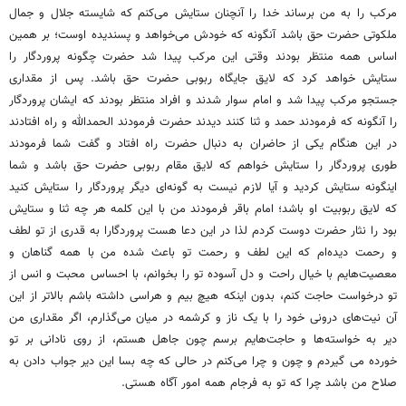
مرکب را به من برساند خدا را آنچنان ستایش می‌کنم که شایسته جلال و جمال
ملکوتی حضرت حق باشد آنگونه که خودش می‌خواهد و پسندیده اوست؛ بر همین
اساس همه منتظر بودند وقتی این مرکب پیدا شد حضرت چگونه پروردگار را
ستایش خواهد کرد که
لایق
جایگاه ربوبی حضرت حق باشد. پس از مقداری
جستجو
مرکب پیدا شد و امام سوار شدند و افراد منتظر بودند که ایشان پروردگار
را آنگونه که فرمودند حمد و
ثنا
کنند دیدند حضرت فرمودند الحمدالله و راه افتادند
در این هنگام یکی از حاضران به دنبال حضرت راه افتاد و گفت شما فرمودند
طوری پروردگار را ستایش خواهم که
لایق
مقام ربوبی حضرت حق باشد و شما
اینگونه ستایش کردید و آیا
لازم نیست
به گونه‌ای دیگر پروردگار را ستایش کنید
که
لایق
ربوبیت او باشد؛ امام باقر فرمودند من با این کلمه هر چه
ثنا
و ستایش
بود را
نثار
حضرت دوست کردم لذا در این دعا هست پروردگارا به قدری از تو لطف
و رحمت دیده‌ام که این لطف و رحمت تو باعث شده من با همه گناهان و
معصیت‌هایم با خیال راحت و دل آسوده تو را بخوانم، با احساس محبت و انس از
تو درخواست حاجت کنم، بدون اینکه هیچ بیم و هراسی داشته باشم بالاتر از این
آن نیت‌های درونی خود را با یک
ناز
و
کرشمه
در میان می‌گذارم، اگر مقداری من
دیر به خواسته‌ها و حاجت‌هایم برسم چون جاهل هستم، از روی نادانی بر تو
خورده
می
گیردم
و چون و چرا می‌کنم در
حالی
که چه بسا این دیر
جواب
دادن به
صلاح من باشد چرا که تو به فرجام همه امور آگاه
هستی
.