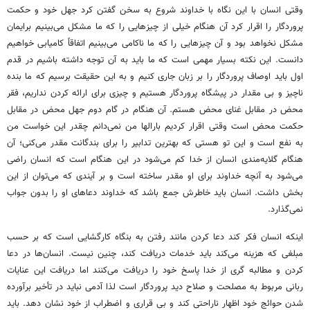
وقتی انسان با این نگاه با خداوند شروع به سخن
گفتن
کرد جهل خود و حکمت
پروردگار را اقرار کرد آن هنگام خیلی از چیزهایی را که ما مشکل می‌بینیم برایمان
مشکل نخواهد بود و آن چیزهایی را که ما ناکامی می‌بینیم اتفاقاً کامیابی خواهیم
دانست. این نکته بسیار مهمی است که ما باید به آن توجه داشته باشیم در قدم
اول
باید اوصاف پروردگار را بر زبان جاری کنیم و به این حقیقت برسیم که ما بنده
ناچیز و بی مقدار در پیشگاه پروردگار هستیم و چیزی برای ارائه کردن نداریم، فقر
محض
در مقابل
غنای محض هستم. آن هنگام در گام دوم
جهل
محض
در مقابل
حکمت محض است وقتی
اقرار
کردیم
بارالها
من نمی‌دانم چقدر این خواست من
به
نفع
است و این تو
هستی
که بهترین تدابیر را برای بندگانت مقدر می‌کنی؛ آن
هنگام گلایه‌مندی انسان از خدا کم می‌شود در این
هنگام
است که انسان راضی
می‌شود به آنچه خداوند برای او
مقدر
ساخته است و بر
آیندی
که می‌توان از این
بخش داشت. انسان باید خاطرش جمع باشد که خداوند دعاهای او را بدون
جواب
نمی‌گذارد.
اینکه انسان فکر کند دعا کردن مانند رفتن به بنگاه کارگشایی است که بر حسب
مبلغی که هزینه می‌کند باید خدمات دریافت کند، چنین نیست. انسان‌ها در دعا
کردن و مطالبه
گری
از خدا پاسخ خود را دریافت می‌کنند اما دریافت این عنایات
ربانی مربوط به مصلحت و صلاح دید پروردگار است لذا آدمی نباید در تأخیر برآورده
شدن حوائج خود اظهار ناراحتی کند و بی قراری و اضطراب از خود نشان دهد. باید