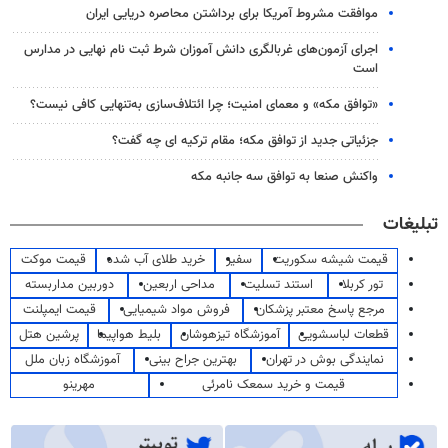
موافقت مشروط آمریکا برای برداشتن محاصره دریایی ایران
اجرای آزمون‌های غربالگری دانش آموزان شرط ثبت نام نهایی در مدارس
است
«توافق مکه» و معمای امنیت؛ چرا ائتلاف‌سازی به‌تنهایی کافی نیست؟
جزئیاتی جدید از توافق مکه؛ مقام ترکیه ای چه گفت؟
واکنش صنعا به توافق سه جانبه مکه
تبلیغات
قیمت شیشه سکوریت
سفیر
خرید طلای آب شده
قیمت موکت
تور کربلا
استند تسلیت
مداحی اربعین
دوربین مداربسته
مرجع پاسخ معتبر پزشکان
فروش مواد شیمیایی
قیمت ایمپلنت
قطعات لباسشویی
آموزشگاه تیزهوشان
بلیط هواپیما
پرشین هتل
نمایندگی بوش در تهران
بهترین جراح بینی
آموزشگاه زبان ملل
قیمت و خرید سمعک نامرئی
مهرینو