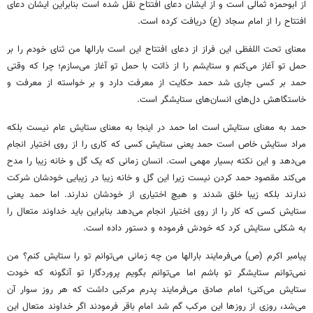
از ابوحمزه ثمالی است و از ایشان دعای افتتاح نقل شده است بنابراین ایشان دعای
افتتاح را از امام سجاد (
ع)
دریافت کرده است.
معنای
تحت اللفظی
این فراز از دعای افتتاح این است
بارالها
من
ثنای
خودم را بر
حمل
تو آغاز می‌کنم و
ستایشم
را از
ذاتت
با
حمل
تو آغاز می‌سازم؛ چرا که وقتی
حمد
بر کسی جاری شد حمد حکایت از معرفت دارد و بر خواسته از معرفت و
خاستگاهش دل‌های
انسان‌های
ستایشگر است.
حمد
به معنای ستایش است اما
حمد
در اینجا به معنای ستایش عام نیست بلکه
مراد ستایش خاص است
حمد
یعنی ستایش کسی که کاری را از روی اختیار انجام
می‌دهد و این نکته بسیار مهمی است. انسان زمانی که یک گل و خانه زیبا را مدح
می‌کند مقصود حمد کردن نیست زیرا این گل و خانه زیبا در زیبایی خودشان شرکت
ندارند بلکه زیبا خلق شدند و هیچ اختیاری از خودشان ندارند. اما
حمد
یعنی
ستایش کسی که کار را از روی اختیار انجام می‌دهد بنابراین باید خداوند متعال را
به شکلی ستایش کرد که خودش فرموده و دستور داده است.
پیامبر اکرم (
ص)
می‌فرمایند
بارالها
من چه زمانی می‌توانم تو را ستایش کنم؟ من
نمی‌توانم ستایشگر تو باشم اما می‌توانم بگویم پروردگارا تو آنگونه که خودت
ستایش می‌کنی؛ امام صادق می‌فرمایند پدرم مرکبی داشت که هر روز سوار آن
می‌شد، روزی از روزها این مرکب گم شد امام باقر فرمودند اگر خداوند متعال این