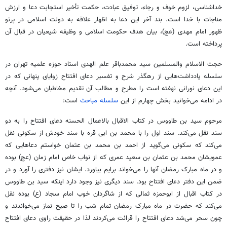
خداشناسی، لزوم
خوف
و
رجاء
، توفیق عبادت، حکمت تأخیر استجابت دعا و ارزش
مناجات با خدا است. بند آخر این دعا به اظهار علاقه به دولت اسلامی در پرتو
ظهور امام مهدی (
عج
)، بیان هدف حکومت اسلامی و وظیفه شیعیان در قبال آن
پرداخته است.
حجت الاسلام
والمسلمین سید محمدباقر علم الهدی استاد حوزه علمیه تهران در
سلسله یادداشت‌هایی از رهگذر شرح و تفسیر دعای افتتاح زوایای پنهانی که در
این دعای نورانی نهفته است را مطرح و مطالب آن تقدیم مخاطبان می‌شود. آنچه
در ادامه می‌خوانید بخش چهارم از این
سلسله مباحث
است:
مرحوم سید بن طاووس در کتاب
الاقبال
بالاعمال
الحسنه
دعای افتتاح را به دو
سند نقل می‌کند. سند
اول
را با محمد بن
ابی
قره با سند خودش از
سکونی
نقل
می‌کند که سکونی می‌گوید از احمد بن محمد بن عثمان خواستم دعاهایی که
عمویشان محمد بن عثمان بن سعید عمری که از نواب خاص امام زمان (
عج
) بوده
و در ماه مبارک رمضان آنها را می‌خواند برایم بیاورد. ایشان نیز دفتری
را آورد
و
در
ضمن
این دفتر دعای افتتاح بود. سند دیگری نیز وجود دارد اینکه سید بن طاووس
در کتاب اقبال از ابوحمزه ثمالی که از شاگردان خوب امام سجاد (
ع)
بوده نقل
می‌کند که حضرت در ماه مبارک رمضان تمام شب را تا صبح نماز می‌خواندند و
چون سحر می‌شد دعای افتتاح را قرائت می‌کردند لذا
در حقیقت
راوی
دعای افتتاح