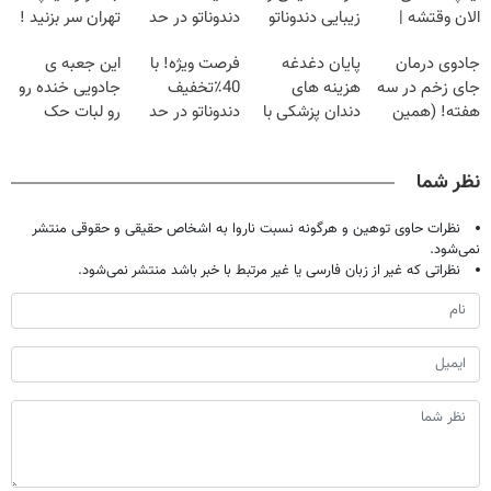
الان وقتشه |
زیبایی دندوناتو
دندوناتو در حد
تهران سر بزنید !
فقط با ۲۵
برگردون
لمینت سفید
| فقط ۲۵
جادوی درمان
پایان دغدغه
فرصت ویژه! با
این جعبه ی
میلیون تومان!!!
(40%off)
میکنه
میلیون !
جای زخم در سه
هزینه های
40٪تخفیف
جادویی خنده رو
(40%تخفیف)
هفته! (همین
دندان پزشکی با
دندوناتو در حد
رو لبات حک
حالا رایگان
پک سفید کننده
کامپوزیت سفید
میکنه
صحبت کنید)
خانگی
کن
خرید40%تخفیف
نظر شما
نظرات حاوی توهین و هرگونه نسبت ناروا به اشخاص حقیقی و حقوقی منتشر
نمی‌شود.
نظراتی که غیر از زبان فارسی یا غیر مرتبط با خبر باشد منتشر نمی‌شود.