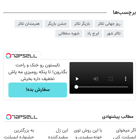
برچسب‌ها
روز جهانی تئاتر
بازیگر تئاتر
جشن بازیگر
هنرمندان تئاتر
تئاتر شهر
ایرج راد
شهره سلطانی
تابستون رو خنک و راحت
بگذرون! تا پنکه رومیزی مه پاش
تخفیف داره بخرش
سفارش بده!
مطالب پیشنهادی
اگر میخوای
با این روش توی
این ژل
به بزرگترین
ایمپلنت کنی
خونه،سفیدی و
سفیدکننده
جشنواره ایمپلنت