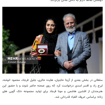
دوستان تقاضا دارم به داخل سالن بازگردند.
سلطانی در بخش بعدی از آزیتا حاجیان، هایده حائری، جلیل فرجاد، محمود انوشه،
ایرج راد و افسر اسدی درخواست کرد که روی صحنه حاضر شوند و با حضور این
هنرمندان از افشین هاشمی و مونا فرجاد برای تولید مجموعه «تک گویی های
زنانه براساس حروف الفبا» قدردانی شد.