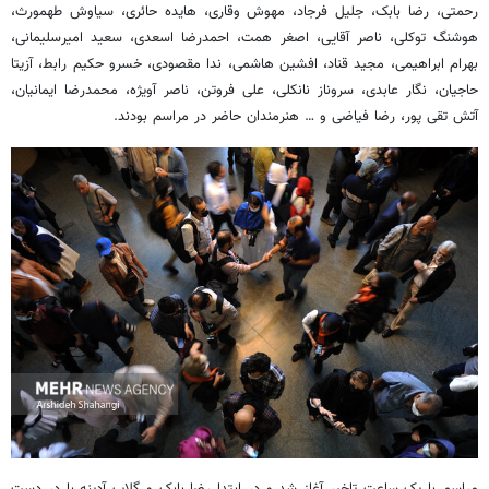
رحمتی، رضا بابک، جلیل فرجاد، مهوش وقاری، هایده حائری، سیاوش طهمورث،
هوشنگ توکلی، ناصر آقایی، اصغر همت، احمدرضا اسعدی، سعید امیرسلیمانی،
بهرام ابراهیمی، مجید قناد، افشین هاشمی، ندا مقصودی، خسرو حکیم رابط، آزیتا
حاجیان، نگار عابدی، سروناز نانکلی، علی فروتن، ناصر آویژه، محمدرضا ایمانیان،
آتش تقی پور، رضا فیاضی و … هنرمندان حاضر در مراسم بودند.
مراسم با یک ساعت تاخیر آغاز شد و در ابتدا رضا بابک و گلاب آدینه با در دست