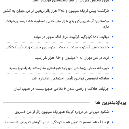
ایران به‌دنبال میزبانی از جام باشگاه‌های فوتسال آسیا
بازگشت بیش از یک میلیون و ۳۰۵ هزار زائر اربعین از مرز مهران به کشور
بردستانی: آب‌شیرین‌کن پنج هزار مترمکعبی عسلویه ۵۵ درصد پیشرفت
دارد
توقیف ۱۸۰ کیلوگرم فرآورده مرغ فاقد مجوز در میانه
خدمات‌دهی گسترده هیئت و موکب متوسلین حضرت زینب(س) کنگان
تردد در مرز مهران به ۲ میلیون و ۸۱۰ هزار نفر رسید
دبیرخانه بخش پژوهشی مهرواره «بچه‌های مقاومت» به یاسوج رسید
سامانه تخصصی قوانین تأمین اجتماعی راه‌اندازی شد
جزئیات هلاکت و زخمی شدن ۶ نظامی صهیونیست در جنوب لبنان
پربازدیدترین ها
شکوه میزبانی در دروازه کربلا؛ عبور یک میلیون زائر از مرز خسروی
از حذف نام همسر تا تغییر نام خانوادگی؛ اما و اگرهای تعویض شناسنامه