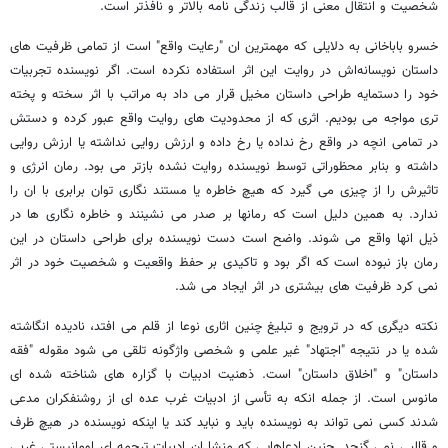
شخصیت و انتقال معنی از قالب زندگی نامه بالاتر و نافذتر است.
خسرو باباخانی به دلایلی که مهمترین ان "رعایت واقع" است از تمامی ظرفیت های
داستان نویسانه‌اش در روایت این اثر استفاده نکرده است. اگر نویسنده تجربیات
خود را دستمایه طراحی داستان مخیل قرار می داد به مراتب با اثر سخته و پخته
تری مواجه می بودیم. اثری که از محدودیت های روایت واقع عبور کرده و دستش
در تمامی انچه در واقع رخ نداده یا رخ داده و ارزش روایی نداشته یا ارزش روایی
داشته و بنابر محظوراتی توسط نویسنده روایت نشده بازتر می بود. رمان انرژی و
تاثیرش را از چیزی می گیرد که هیچ خاطره یا مستند نگاری توان برابری با ان را
ندارد. به همین دلیل است که رمانها بر صدر می نشینند و خاطره نگاری ها در
ذیل انها واقع می شوند. واضح است دست نویسنده برای طراحی داستان در این
رمان باز نبوده است که اگر بود و تاکیدی بر حفظ واقعیت و شخصیت خود در اثر
نمی کرد ظرفیت های بیشتری در اثر ایجاد می شد.
نکته دیگری که در ترویج و تبلیغ چنین اثاری نوعا از قلم می افتد، نادیده انگاشته
شده یا در نتیجه "اجتهاد" غیر علمی و شخصی واژگونه تلقی می شود مقوله "فقه
داستان" و "اخلاق داستان" است. ذهنیت ادبیات با گزاره های شناخته شده ای
مانوس است. از جمله انکه به تأسی از ادبیات غرب عده ای از روشنفکران مدعی
شدند کسی نمی تواند به نویسنده باید و نباید کند یا اینکه نویسنده در هیچ ظرف
و قالبی نمی گنجد. چنین ادعاهایی که منشا ان ادبیات ترجمه ای اومانیستی غربی