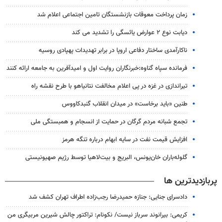
زمان پرداخت معوقات بازنشستگان تامین اجتماعی اعلام شد
دیابت نوع ۲ عوارض یائسگی را تشدید می کند
ناکارآمدی ساختار دفاعی اروپا در برابر تهدیدات پهپادی روسیه
فرمانده سپاه گناوه:خبرنگاران روایت اول و امیدآفرین به جامعه ارائه کنند
تیراندازی در غزه در پی اعلام مخالفت نتانیاهو با طرح نقشه راه
طنین «باید برخاست» در میدان انقلاب گنبدکاووس
تجمع شبانه مردم گرگان در حمایت از انسجام و همبستگی ملی
افزایش قیمت نفت در سایه ابهام درباره تنگه هرمز
گلوله‌باران خان‌یونس، البریج و بیت‌لاهیا توسط رژیم صهیونیستی
پربازدیدترین ها
دادسرای جنایی: جنازه حمیدرضا رجب‌زاده اطراف تهران کشف شد
کریمی: بیرانوند سرباز نیست/ نکونام: تراکتور چالش شیرین مربیگری من