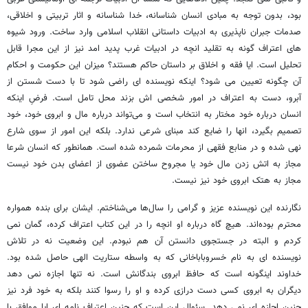
بود، بدون توجه به مبادی انسان شناسانه، خدا شناسانه و اثار تربیتی و اخلاقی،
صدمات جبران ناپذیری به ادبیات داستانی انقلاب اسلامی وارد ساخت. ورود شیوه
های اعتراف گونه به تقلید انچه در ادبیات غرب پدید امد نیز از این مجرا قابل
تحلیل است. ایا فقه و اخلاق بر داستان حاکم هستند؟ میزان این حکومت و احکام
آن چگونه تعیین می شود؟ اینکه نویسنده ای راضی شود تا با دست شستن از
آبرو، دست به اعتراف در امور شخصی اش بزند محل تامل است. فرضِ اینکه
انسان درباره خود مختار به انتخاب است و می‌تواند درباره مال و ابروی خود، خود
تصمیم بگیرد، انها را ضایع کند مبنای شرعی ندارد. بلکه این امور از سوی شارع
نهی شده و در منابع فقهی از محرمات شمرده شده است. همانطور که انسان شرعا
مجاز به اتش زدن مال خود یا مجروح ساختن عضوی از اعضای بدن خود نیست
مجاز به هتک ابروی خود نیز نیست.
نگارنده این نویسنده عزیز و گرامی را سال‌ها می‌شناختم. ایشان برای بنده همواره
محترم بوده‌اند. هیچ گاه درباره او انچه را در این کتاب اعتراف کرده، گمان نمی
کردم و البته در جستجوی دانستن آن هم نبودم. این وضعیت نه در تلاش
نویسنده ای به نام خسروباباخانی که به واسطه ستاریت الهی حاصل شده بود.
خداوند اینگونه است که حافظ ابروی بندگانش است. نه تنها اجازه نمی دهد
دیگران به ابروی کسی دست درازی کرده و او را رسوا کنند بلکه به خود فرد نیز
چنین اجازه ای نمی دهد. سئوال این است که چنین اعتراف نامه ای ایا موافق با