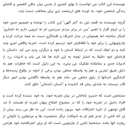
نویسنده این کتاب می توانست با بهای کمتری از جنس بیان مافی الضمیر و افشای
زندگی شخصی خود، به اورده های ارزشمند تری برای مخاطب دست یابد.
گرچه نویسنده به قصد نیل به "اجر الهی" این کتاب را نوشته و تصمیم جدی خود
را بر لزوم اقرار با تعبیر "من در برابر مردم سرزمین ام نه ابرویی دارم نه اعتباری"
اشکار ساخته، اما همچنان در مدار اعتراف و افشاگری دست به عصا حرکت کرده و
چارچوبهایی را برای خود یا اطلافیان خود ترسیم کرده است. تجربه واقعی امری چند
لایه و ذو ابعاد است که در ارتباط انسان با خود و دیگران پدید می اید. داستان با
فراخنای خود دقیقا به اعتبار توجه به این لایه ها غنا می یابد و ادبیات زرد از
ادبیات جدی و متاملانه تفکیک می پذیرد. به این دلیل است که خاطرات هم به
دلیل ضیق تجربی و هم به واسطه مخفی بودن برخی از انچه در وقوع پدیده‌ها و
کنشگری انسانها از راوی مخفی می ماند هم به واسطه ناگفتنی بودن امور دیگر
قادر نیستند به بلندای رمان قد کشیده و "انسان داستانی" خلق کنند.
مشخص است که خسرو باباخانی در بیان تجربه خود، به خود بسنده کرده است و
افراد دخیل در تجربه خود را که در مجموع اضلاع پنهان تجربه او هستند تا حد
قابل توجهی از دایره اعترافات خود بیرون رانده است. این به نظر می رسد بیش از
ان که ناشی از عدم علم او به احوالات دیگر شخصیت ها و مرتبطین یا ناتوانی از
روایت انها باشد مشخصا ناشی از چارچوبی است که او برای اعترافنامه خود طراحی