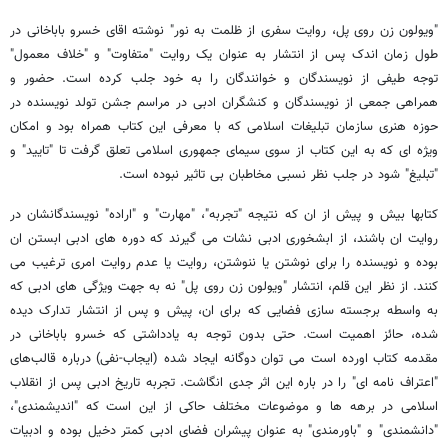
"ویولون زن روی پل، روایت سفری از ظلمت به نور" نوشته اقای خسرو باباخانی در
طول زمان اندک پس از انتشار به عنوان یک روایت "متفاوت" و "خلاف معمول"
توجه طیفی از نویسندگان و خوانندگان را به خود جلب کرده است. حضور و
همراهی جمعی از نویسندگان و کنشگران ادبی در مراسم جشن تولد نویسنده در
حوزه هنری سازمان تبلیغات اسلامی که با معرفی این کتاب همراه بود و امکان
ویژه ای که به این کتاب از سوی سیمای جمهوری اسلامی تعلق گرفت تا "تایید" و
"تبلیغ" شود در جلب نظر نسبی مخاطبان بی تاثیر نبوده است.
کتابها بیش و پیش از ان که نتیجه "تجربه"، "مهارت" و "اراده" نویسندگانشان در
روایت ان باشند، از ابشخوری ادبی نشات می گیرند که دوره های ادبی ابستن ان
بوده و نویسنده را برای نوشتن یا ننوشتن، روایت یا عدم روایت امری ترغیب می
کنند. از نظر این قلم، انتشار "ویولون زن روی پل" نه به جهت ویژگی های ادبی که
به واسطه برجسته سازی فضایی که برای ان، پیش و پس از انتشار تدارک دیده
شده، حائز اهمیت است. حتی بدون توجه به یادداشتی که خسرو باباخانی در
مقدمه کتاب اورده است می توان دوگانه ایجاد شده (ایجاب-نفی) درباره قالب‌های
"اعتراف نامه ای" را در باره این اثر جدی انگاشت. تجربه تاریخ ادبی پس از انقلاب
اسلامی در برهه ها و موضوعات مختلف حاکی از این است که "اندیشمندی"،
"دانشمندی" و "باورمندی" به عنوان پیشران فضای ادبی کمتر دخیل بوده و ادبیات