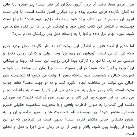
میان مردم مجاز باشد، آیا بردن آبروی دیگران نیز جایز است؟ پدر خسرو بابا خانی
به گمان نگارنده فردی محترم بوده و نزد دیگران اعتبار داشته است. ایا جایز است
آبروی آن مرحوم در این کتاب برده شود و به دله دزدی متهم شود؟ ایا جایز است
نویسنده، با انتشار این کتاب نسل خود و نوادگان ش را که در اینده متولد می
شوند مورد اتهام قرار داده و انها را به واسطه عمل پدر بزرگشان بدنام سازد؟
اما جدای از ابعاد فقهی و اخلاقی این روایت که به نظر نگارنده محل تردید جدی
بلکه نهی شرعی است، "ویولون زن روی پل" وجه روایی و کارکرد روایی دقیق و
درستی نیز ندارد. ایا تنها راه کارکرد پیدا کردن روایت این است که لزوما بر پیشانی
آن "تجربه واقعی" حک شود؟ در این صورت اساسا چرا رمان می نوشته می شود و
تجربیات خیالی و شخصیت های ساخته ذهن را روایت می کنیم؟ ایا شخصیت های
خیالی می توانند در مخاطب ایجاد انگیزه کنند و به او جهت دهند؟ قطعا جواب
مثبت است. بلکه رمان تخیلی به نحو جدی تری این کار را نسبت به خاطرات انجام
می دهد. در این صورت چرا این تاثیر را بر عهده رمان گذاشته نشود؟ چه ضرورتی
داشته این کتاب را به عنوان خاطرات واقعی و با محوریت شخصیت حقیقی خسرو
باباخانی منتشر شود؟ چرا نویسنده نام شخصیت ها را تغییر نداده و ان را به
عنوان داستانی خیالی منتشر نکرده است؟ بدیهی است هر کارکردی که در این
شیوه از روایت بیان شود، بالاتر و بهتر از ان در رمان قابل اجرا و عمل و تحقق
است.