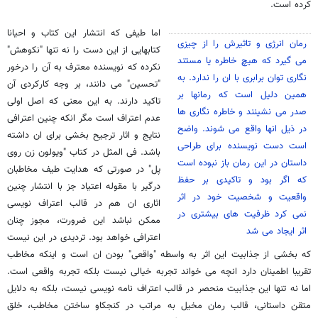
کرده است.
اما طیفی که انتشار این کتاب و احیانا
رمان انرژی و تاثیرش را از چیزی
کتابهایی از این دست را نه تنها "نکوهش"
می گیرد که هیچ خاطره یا مستند
نکرده که نویسنده معترف به آن را درخور
نگاری توان برابری با ان را ندارد. به
"تحسین" می دانند، بر وجه کارکردی آن
همین دلیل است که رمانها بر
تاکید دارند. به این معنی که اصل اولی
صدر می نشینند و خاطره نگاری ها
عدم اعتراف است مگر انکه چنین اعترافی
در ذیل انها واقع می شوند. واضح
نتایج و اثار ترجیح بخشی برای ان داشته
است دست نویسنده برای طراحی
باشد. فی المثل در کتاب "ویولون زن روی
داستان در این رمان باز نبوده است
پل" در صورتی که هدایت طیف مخاطبان
که اگر بود و تاکیدی بر حفظ
درگیر با مقوله اعتیاد جز با انتشار چنین
واقعیت و شخصیت خود در اثر
اثاری ان هم در قالب اعتراف نویسی
نمی کرد ظرفیت های بیشتری در
ممکن نباشد این ضرورت، مجوز چنان
اثر ایجاد می شد
اعترافی خواهد بود. تردیدی در این نیست
که بخشی از جذابیت این اثر به واسطه "واقعی" بودن ان است و اینکه مخاطب
تقریبا اطمینان دارد انچه می خواند تجربه خیالی نیست بلکه تجربه واقعی است.
اما نه تنها این جذابیت منحصر در قالب اعتراف نامه نویسی نیست، بلکه به دلایل
متقن داستانی، قالب رمان مخیل به مراتب در کنجکاو ساختن مخاطب، خلق