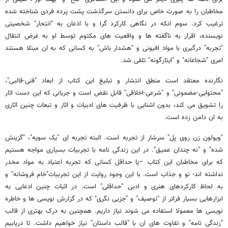
مخاطبان را به صورت خاص برای دانستن سرگذشت پشت پرده فردی شناخته شده
ترغیب کرد. سوم انکه در نگاهی کارکرد گرا و با اذعان به "انتحار" شخصیتی
نویسنده، اقرار به ناگفته ها و واقعیت های مکتوم توسط او به غرض انتقال
"تجربه" درگیری با مواد افیونی و "هشدار باش" به کسانی که به ان مبتلا هستند
امری "شجاعانه" و "ایثارگونه" تلقی شد.
نگارنده معتقد است منطق انتشار و تبلیغ این کتاب از ابعاد "فنی-قالبی"،
"محتوایی-مضمونی" و "شرعی-اخلاقی" قابل نقض است و جریانی که این دست اثار
را تشویق می کند، بدون اشنایی با ظرفیت های ادبیات و اثار و تبعات چنین اثاری
به ان دامن زده است.
"ویولون زن روی پل" سرشار از تجربه است. البته تجربه ای "یک سویه"، "گزینش
شده" و "نه چندان عمیق". در این زندگی نامه با تجربیات بسیاری مواجه هستیم
که برای مخاطبان این کتاب –یا حداقل کسانی که تجربه اعتیاد به مواد مخدر
نداشته اند- نو و جذاب است. با این وجود روایت از این تجربیات"خام فروشانه" و
به لحاظ کارکردهای هنری و ادبی "حداقلی" است. در اثبات چنین ادعایی به
ابزارهایی بسیار فراتر از "توصیف" و "جزیی نگری" که در گزارش نویسی ها و خاطره
نویسی ها معمولا استفاده می شوند نیاز داریم. همچنین به درک بهتری از قالب
"زندگی نامه" و تفاوت های ان با "قالب داستان" نیاز خواهیم داشت. تا دریابیم