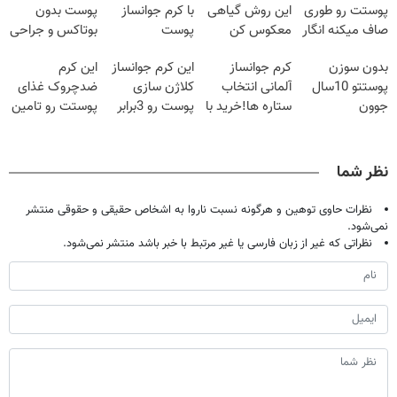
پوستت رو طوری
این روش گیاهی
با کرم جوانساز
پوست بدون
صاف میکنه انگار
معکوس کن
پوست
بوتاکس و جراحی
20سال جوون
آلمانی(تخفیف
😳! خرید با
بدون سوزن
کرم جوانساز
این کرم جوانساز
این کرم
شدی🔥
ویژه تا امشب)
تخفیف ویژه
پوستتو 10سال
آلمانی انتخاب
کلاژن سازی
ضدچروک غذای
جوون
ستاره ها!خرید با
پوست رو 3برابر
پوستت رو تامین
کن50%تخفیف
تخفیف
میکنه50%تخفیف
میکنه (خرید با
پاییزی
🔥
40%تخفیف)
نظر شما
نظرات حاوی توهین و هرگونه نسبت ناروا به اشخاص حقیقی و حقوقی منتشر
نمی‌شود.
نظراتی که غیر از زبان فارسی یا غیر مرتبط با خبر باشد منتشر نمی‌شود.