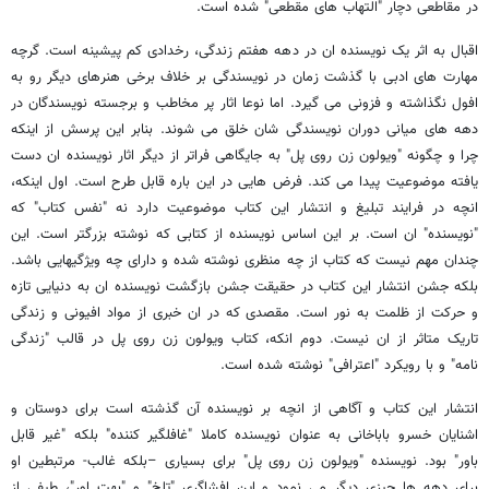
در مقاطعی دچار "التهاب های مقطعی" شده است.
اقبال به اثر یک نویسنده ان در دهه هفتم زندگی، رخدادی کم پیشینه است. گرچه
مهارت های ادبی با گذشت زمان در نویسندگی بر خلاف برخی هنرهای دیگر رو به
افول نگذاشته و فزونی می گیرد. اما نوعا اثار پر مخاطب و برجسته نویسندگان در
دهه های میانی دوران نویسندگی شان خلق می شوند. بنابر این پرسش از اینکه
چرا و چگونه "ویولون زن روی پل" به جایگاهی فراتر از دیگر اثار نویسنده ان دست
یافته موضوعیت پیدا می کند. فرض هایی در این باره قابل طرح است. اول اینکه،
انچه در فرایند تبلیغ و انتشار این کتاب موضوعیت دارد نه "نفس کتاب" که
"نویسنده" ان است. بر این اساس نویسنده از کتابی که نوشته بزرگتر است. این
چندان مهم نیست که کتاب از چه منظری نوشته شده و دارای چه ویژگیهایی باشد.
بلکه جشن انتشار این کتاب در حقیقت جشن بازگشت نویسنده ان به دنیایی تازه
و حرکت از ظلمت به نور است. مقصدی که در ان خبری از مواد افیونی و زندگی
تاریک متاثر از ان نیست. دوم انکه، کتاب ویولون زن روی پل در قالب "زندگی
نامه" و با رویکرد "اعترافی" نوشته شده است.
انتشار این کتاب و آگاهی از انچه بر نویسنده آن گذشته است برای دوستان و
اشنایان خسرو باباخانی به عنوان نویسنده کاملا "غافلگیر کننده" بلکه "غیر قابل
باور" بود. نویسنده "ویولون زن روی پل" برای بسیاری –بلکه غالب- مرتبطین او
برای دهه ها چیزی دیگر می نمود و این افشاگری "تلخ" و "بهت اور"، طیفی از