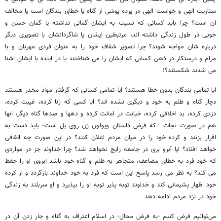
ستاریت الهی و خواست الهی در پرده پوشی از گناه یا خطای بندگان است یا مخالف
ان است؟ چرا باید کسانی که نسبت به ایشان گمانی نداشته یا گمان حسن و
خوبی در طول زندگی داشته اند، مرتبطین ایشان یا شاگردانشان با تصویری دیگر
درباره شان مواجه شوند؟ چرا تصویر شفاف خود را به عنوان فردی مهربان و با
مرام و درستکار در ذهن کسانی که ایشان را می شناختند یا در اینده با ایشان اشنا
می شدند شکستند؟!
ایا تمامی بندگان بدون خطا هستند؟ ایا تمامی کسانی که گرفتار مواد مخدر هستند
دچار گناه و ظلم به خود و دیگری نشده اند؟ ایا کسی که زنا کرده، غیبت کرده،
دزدی کرده، بد اخلاقی کرده، خیانت در امانت کرده و دهها و صدها گناه دیگر، انها
هم در صورت نجات –که فرض داستان ویولون زن روی پل است- باید دست به
اقرار بزنند و کرده خود را در میان مردم اعلان کنند؟ در این صورت چه اتفاقی
خواهد افتاد؟ ایا آبرو بری در جامعه رایج نخواهد شد؟ چرا خداوند جز در مواردی
که خود فرد به خطای مضاعف، متجاهر به ظلم و گناه خود باشد ابروی او را حفظ
می کند؟ به نظر می رسد پاسخ این است که فرد به خود خداوند بازگردد و از کرده
خود اظهار پشیمانی کند و خداوند توبه پذیر توبه او را بپذیرد و او سربلند به زندگی
خود در نزد مردم ادامه دهد
می‌توانیم فرض کنیم -به فرض محال- در اسلام اعتراف به گناه و جار زدن آن در