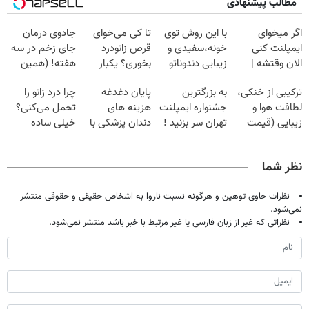
مطالب پیشنهادی
اگر میخوای
با این روش توی
تا کی می‌خوای
جادوی درمان
ایمپلنت کنی
خونه،سفیدی و
قرص زانودرد
جای زخم در سه
الان وقتشه |
زیبایی دندوناتو
بخوری؟ یکبار
هفته! (همین
فقط با ۲۵
برگردون
اصولی درمانش
حالا رایگان
ترکیبی از خنکی،
به بزرگترین
پایان دغدغه
چرا درد زانو را
میلیون تومان!!!
(40%off)
کن
صحبت کنید)
لطافت هوا و
جشنواره ایمپلنت
هزینه های
تحمل می‌کنی؟
زیبایی (قیمت
تهران سر بزنید !
دندان پزشکی با
خیلی ساده
باور نکردنی!)
| فقط ۲۵
پک سفید کننده
درمنزل درمانش
میلیون !
خانگی
کن
نظر شما
نظرات حاوی توهین و هرگونه نسبت ناروا به اشخاص حقیقی و حقوقی منتشر
نمی‌شود.
نظراتی که غیر از زبان فارسی یا غیر مرتبط با خبر باشد منتشر نمی‌شود.