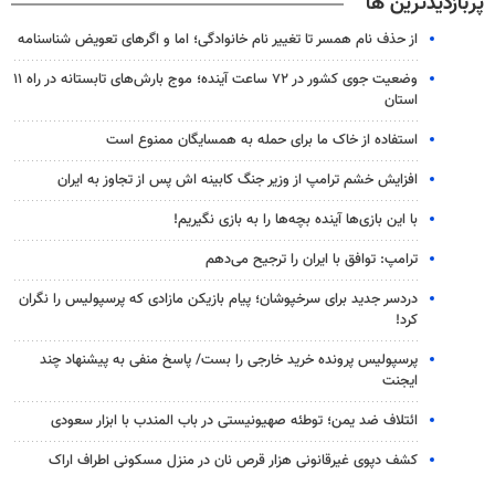
پربازدیدترین ها
از حذف نام همسر تا تغییر نام خانوادگی؛ اما و اگرهای تعویض شناسنامه
وضعیت جوی کشور در ۷۲ ساعت آینده؛ موج بارش‌های تابستانه در راه ۱۱
استان
استفاده از خاک ما برای حمله به همسایگان ممنوع است
افزایش خشم ترامپ از وزیر جنگ کابینه اش پس از تجاوز به ایران
با این بازی‌ها آینده بچه‌ها را به بازی نگیریم!
ترامپ: توافق با ایران را ترجیح می‌دهم
دردسر جدید برای سرخپوشان؛ پیام بازیکن مازادی که پرسپولیس را نگران
کرد!
پرسپولیس پرونده خرید خارجی را بست/ پاسخ منفی به پیشنهاد چند
ایجنت
ائتلاف ضد یمن؛ توطئه صهیونیستی در باب المندب با ابزار سعودی
کشف دپوی غیرقانونی هزار قرص نان در منزل مسکونی اطراف اراک