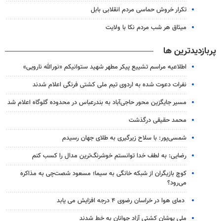
تکرار خروش حماسی مردم انقلابی بابل
میثاق هر شب مردم نکا با ولایت
پربازدیدترین ها
اطلاعیه مراسم تشییع پیکر مطهر شهید ستوانیکم «نورالله نارویی»
نفرات دعوت شده به اردوی تیم ملی کشتی فرنگی اعلام شدند
مسیر جایگزین محور حاجی‌آباد به بندرعباس در محدوده گلوگاه اعلام شد
محمد حقیقی درگذشت
شمسی‌پور: با سلاح زیرگیری به طلای جهان رسیدم
رضایی: به لطف خدا توانستم خوشرنگ‌ترین مدال را کسب کنم
کوچ بازیگران از شبکه خانگی به سیما؛ مسعود شصت‌چی به مذاکره
می‌رود؟
دمای هوا در خراسان رضوی ۴ درجه افزایش می یابد
ملی پوشان کشتی آزاد جوانان به خط شدند