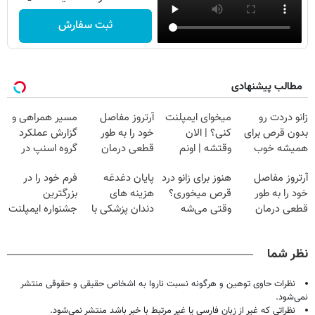
ثبت سفارش
مطالب پیشنهادی
زانو دردت رو
میخوای ایمپلنت
آرتروز مفاصل
مسیر همراهی و
بدون قرص برای
کنی؟ | الان
خود را به طور
گزارش عملکرد
همیشه خوب
وقتشه | اونم
قطعی درمان
گروه اسنپ در
کن! (قدم اول،
فقط با ۲۵
کنید!
۱۴۰۴
آرتروز مفاصل
هنوز برای زانو درد
پایان دغدغه
فرم خود را در
پرسش‌نامه)
میلیون تومان!!!
◂پرسش‌نامه▸
خود را به طور
قرص میخوری؟
هزینه های
بزرگترین
قطعی درمان
وقتی می‌شه
دندان پزشکی با
جشنواره ایمپلنت
کنید!
بدون عمل
پک سفید کننده
تهران پر کنید ! |
◗پرسش‌نامه◖
درمانش کرد؟؟؟؟
خانگی
فقط ۲۵ میلیون
نظر شما
نظرات حاوی توهین و هرگونه نسبت ناروا به اشخاص حقیقی و حقوقی منتشر
نمی‌شود.
نظراتی که غیر از زبان فارسی یا غیر مرتبط با خبر باشد منتشر نمی‌شود.