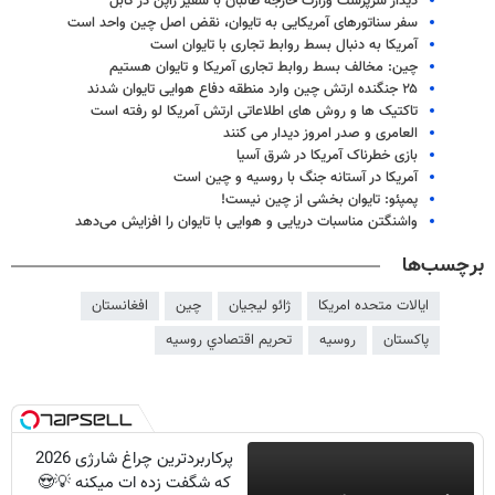
دیدار سرپرست وزارت خارجه طالبان با سفیر ژاپن در کابل
سفر سناتورهای آمریکایی به تایوان، نقض اصل چین واحد است
آمریکا به دنبال بسط روابط تجاری با تایوان است
چین: مخالف بسط روابط تجاری آمریکا و تایوان هستیم
۲۵ جنگنده ارتش چین وارد منطقه دفاع هوایی تایوان شدند
تاکتیک ها و روش های اطلاعاتی ارتش آمریکا لو رفته است
العامری و صدر امروز دیدار می کنند
بازی خطرناک آمریکا در شرق آسیا
آمریکا در آستانه جنگ با روسیه و چین است
پمپئو: تایوان بخشی از چین نیست!
واشنگتن مناسبات دریایی و هوایی با تایوان را افزایش می‌دهد
برچسب‌ها
ایالات متحده امریکا
ژائو لیجیان
چین
افغانستان
پاکستان
روسیه
تحريم اقتصادي روسيه
پرکاربردترین چراغ شارژی 2026
که شگفت زده ات میکنه 💡😍