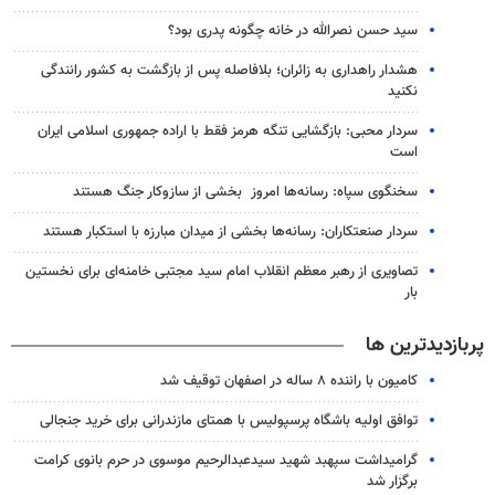
سید حسن نصرالله در خانه چگونه پدری بود؟
هشدار راهداری به زائران؛ بلافاصله پس از بازگشت به کشور رانندگی
نکنید
سردار محبی: بازگشایی تنگه‌ هرمز فقط با اراده جمهوری اسلامی ایران
است
سخنگوی سپاه: رسانه‌ها امروز بخشی از سازوکار جنگ هستند
سردار صنعتکاران: رسانه‌ها بخشی از میدان مبارزه با استکبار هستند
تصاویری از رهبر معظم انقلاب امام سید مجتبی خامنه‌ای برای نخستین
بار
پربازدیدترین ها
کامیون با راننده ۸ ساله در اصفهان توقیف شد
توافق اولیه باشگاه پرسپولیس با همتای مازندرانی برای خرید جنجالی
گرامیداشت سپهبد شهید سیدعبدالرحیم موسوی در حرم بانوی کرامت
برگزار شد