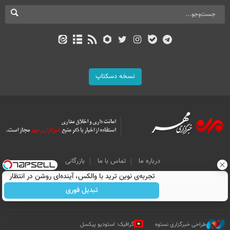
نسخه دسکتاپ
درباره ما
تماس با ما
بازرگانی
All Content by Mehr News Agency is licensed under a Creative Commons
تجربه‌ی نوین ترید با والکس، آینده‌ای روشن در انتظار
Attribution 4.0 International License.
شماست
تبدیل فوری
طراحی خبرگزاری نستوه
گرافیک: استودیو پیکسل