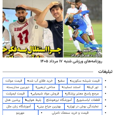
روزنامه‌های ورزشی شنبه ۱۷ مرداد ۱۴۰۵
تبلیغات
قیمت شیشه سکوریت
سفیر
خرید طلای آب شده
قیمت موکت
تور کربلا
استند تسلیت
مداحی اربعین
دوربین مداربسته
مرجع پاسخ معتبر پزشکان
فروش مواد شیمیایی
قیمت ایمپلنت
قطعات لباسشویی
آموزشگاه تیزهوشان
بلیط هواپیما
پرشین هتل
نمایندگی بوش در تهران
بهترین جراح بینی
آموزشگاه زبان ملل
قیمت و خرید سمعک نامرئی
مهرینو