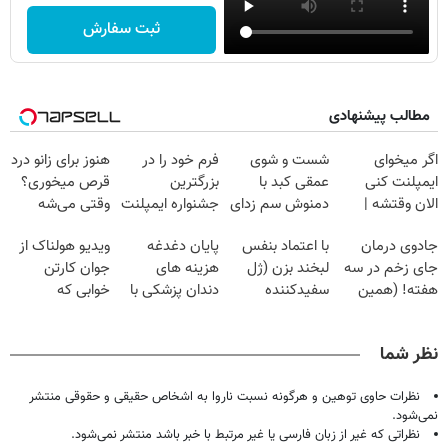
ثبت سفارش
مطالب پیشنهادی
اگر میخوای
شست و شوی
فرم خود را در
هنوز برای زانو درد
ایمپلنت کنی
عمقی کبد با
بزرگترین
قرص میخوری؟
الان وقتشه |
دمنوش سم زدای
جشنواره ایمپلنت
وقتی می‌شه
فقط با ۲۵
گیاهی
تهران پر کنید ! |
بدون عمل
جادوی درمان
با اعتماد بنفس
پایان دغدغه
ویدیو هولناک از
میلیون تومان!!!
فقط ۲۵ میلیون
درمانش کرد؟؟؟؟
جای زخم در سه
لبخند بزن (ژل
هزینه های
جوان کارتن
هفته! (همین
سفیدکننده
دندان پزشکی با
خوابی که
حالا رایگان
دندان40%تخفیف)
پک سفید کننده
میلیاردر شد.
صحبت کنید)
خانگی
آموزش رایگان
نظر شما
نظرات حاوی توهین و هرگونه نسبت ناروا به اشخاص حقیقی و حقوقی منتشر
نمی‌شود.
نظراتی که غیر از زبان فارسی یا غیر مرتبط با خبر باشد منتشر نمی‌شود.