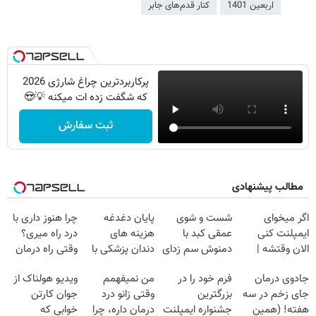
اربعین 1401
کنار قدم‌های جابر
پرکاربردترین چراغ شارژی 2026
که شگفت زده ات میکنه 💡😍
ثبت سفارش
مطالب پیشنهادی
اگر میخوای
شست و شوی
پایان دغدغه
چرا هنوز داری با
ایمپلنت کنی
عمقی کبد با
هزینه های
درد راه میری؟
الان وقتشه |
دمنوش سم زدای
دندان پزشکی با
وقتی راه درمان
فقط با ۲۵
گیاهی
پک سفید کننده
جلو پاته!
جادوی درمان
فرم خود را در
من نمیفهمم
ویدیو هولناک از
میلیون تومان!!!
خانگی
جای زخم در سه
بزرگترین
وقتی زانو درد
جوان کارتن
هفته! (همین
جشنواره ایمپلنت
درمان داره، چرا
خوابی که