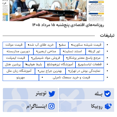
روزنامه‌های اقتصادی پنج‌شنبه ۱۵ مرداد ۱۴۰۵
تبلیغات
قیمت شیشه سکوریت
سفیر
خرید طلای آب شده
قیمت موکت
تور کربلا
استند تسلیت
مداحی اربعین
دوربین مداربسته
مرجع پاسخ معتبر پزشکان
فروش مواد شیمیایی
قیمت ایمپلنت
قطعات لباسشویی
آموزشگاه تیزهوشان
بلیط هواپیما
پرشین هتل
نمایندگی بوش در تهران
بهترین جراح بینی
آموزشگاه زبان ملل
قیمت و خرید سمعک نامرئی
مهرینو