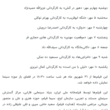
دوشنبه چهارم مهر:
«هور
در آتش» به کارگردانی عزیزالله
حمیدنژاد
سه‌شنبه ۵ مهر: «تنگه
ابوقریب
» به کارگردانی بهرام توکلی
چهارشنبه ۶ مهر: «دوئل» به کارگردانی احمدرضا درویش
پنجشنبه ۷ مهر: «موقعیت مهدی» به کارگردانی هادی حجازی فر
جمعه ۸ مهر: «کانی‌مانگا» به کارگردانی سیف‌الله داد
شنبه ۹ مهر: «اخراجی‌ها» به کارگردانی مسعود ده نمکی
یکشنبه ۱۰ مهر: «لیلی با من است» به کارگردانی کمال تبریزی
این فیلم‌ها از ۳۱ شهریور ماه هر شب ساعت ۱۸:۳۰ در فضای باز موزه سینما
نمایش داده خواهد شد.
این فیلم‌ها توسط فیلمخانه ملی ایران، بنیاد سینمایی فارابی، مرکز گسترش
سینمای مستند و تجربی، سازمان اوج، سیما فیلم، حوزه هنری و
علی
و منصور
مزینانی، مرتضی شایسته (هدایت فیلم)، سعید حاجی
میری
و تقی علیقلی زاده در