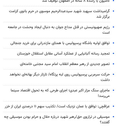
کامیون با راننده ۸ ساله در اصفهان توقیف شد
گرامیداشت سپهبد شهید سیدعبدالرحیم موسوی در حرم بانوی کرامت
برگزار شد
رژیم صهیونیستی در قتل مداح جوان به دنبال ایجاد وحشت در جامعه
است
توافق اولیه باشگاه پرسپولیس با همتای مازندرانی برای خرید جنجالی
تمجید رسانه آلبانیایی از عملکرد آسانی مقابل استقلال خوزستان
تصویر جدیدی از رهبر معظم انقلاب امام سید مجتبی خامنه‌ای
حرکت سرمربی پرسپولیس روی لبه پرتگاه/ تارتار دیگر بهانه‌ای نخواهد
داشت
ماجرای سنگ مزار اکبر عبدی؛ اجرای طرحی که به تحول اقتصاد سینما
می‌رسد!
عراقچی: توافق با عمان نزدیک است/ تکذیب سهم ۱۱ درصدی ایران از خزر
موسیقی در ترازوی حق/رهبر شهید درباره حلال و حرام بودن موسیقی چه
گفتند؟