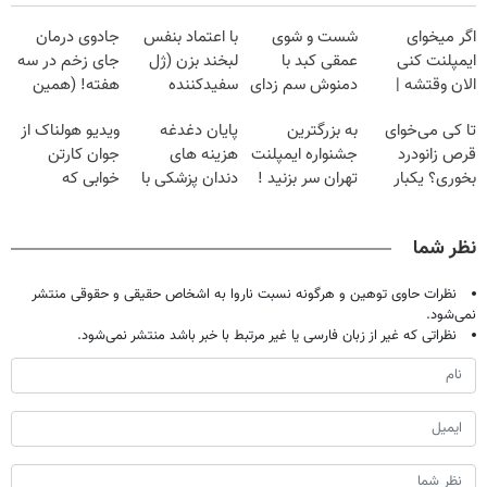
اگر میخوای
شست و شوی
با اعتماد بنفس
جادوی درمان
ایمپلنت کنی
عمقی کبد با
لبخند بزن (ژل
جای زخم در سه
الان وقتشه |
دمنوش سم زدای
سفیدکننده
هفته! (همین
فقط با ۲۵
گیاهی
دندان40%تخفیف)
حالا رایگان
تا کی می‌خوای
به بزرگترین
پایان دغدغه
ویدیو هولناک از
میلیون تومان!!!
صحبت کنید)
قرص زانودرد
جشنواره ایمپلنت
هزینه های
جوان کارتن
بخوری؟ یکبار
تهران سر بزنید !
دندان پزشکی با
خوابی که
اصولی درمانش
| فقط ۲۵
پک سفید کننده
میلیاردر شد.
کن
میلیون !
خانگی
آموزش رایگان
نظر شما
نظرات حاوی توهین و هرگونه نسبت ناروا به اشخاص حقیقی و حقوقی منتشر
نمی‌شود.
نظراتی که غیر از زبان فارسی یا غیر مرتبط با خبر باشد منتشر نمی‌شود.