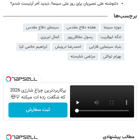
دلنوشته علی نصیریان برای روز ملی سینما/ دیدید آخر آرتیست شدم؟
برچسب‌ها
موزه سینما
هفته دفاع مقدس
سینمای دفاع مقدس
تنگه ابوقریب
رسول ملاقلی‌پور
کمال تبریزی
بنیاد سینمایی فارابی
احمدرضا درویش
ابراهیم حاتمی کیا
بهرام توکلی
مرتضی شایسته
پرکاربردترین چراغ شارژی 2026
که شگفت زده ات میکنه 💡😍
ثبت سفارش
مطالب پیشنهادی