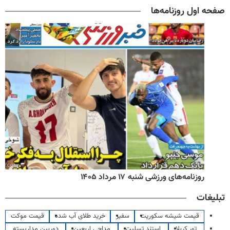
صفحه اول روزنامه‌ها
روزنامه‌های ورزشی شنبه ۱۷ مرداد ۱۴۰۵
تبلیغات
قیمت شیشه سکوریت
سفیر
خرید طلای آب شده
قیمت موکت
تور کربلا
استند تسلیت
مداحی اربعین
دوربین مداربسته