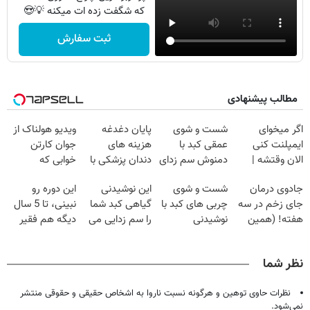
که شگفت زده ات میکنه 💡😍
ثبت سفارش
مطالب پیشنهادی
اگر میخوای
شست و شوی
پایان دغدغه
ویدیو هولناک از
ایمپلنت کنی
عمقی کبد با
هزینه های
جوان کارتن
الان وقتشه |
دمنوش سم زدای
دندان پزشکی با
خوابی که
فقط با ۲۵
گیاهی
پک سفید کننده
میلیاردر شد.
جادوی درمان
شست و شوی
این نوشیدنی
این دوره رو
میلیون تومان!!!
خانگی
آموزش رایگان
جای زخم در سه
چربی های کبد با
گیاهی کبد شما
نبینی، تا 5 سال
هفته! (همین
نوشیدنی
را سم زدایی می
دیگه هم فقیر
حالا رایگان
گیاهی(55%تخفیف)
کند (با ضمانت
می‌مونی! همین
صحبت کنید)
مرجوعی)
الان ثبت نام کن
نظر شما
نظرات حاوی توهین و هرگونه نسبت ناروا به اشخاص حقیقی و حقوقی منتشر
نمی‌شود.