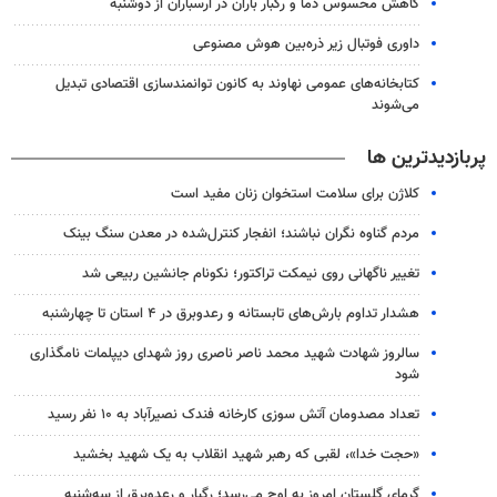
کاهش محسوس دما و رگبار باران در ارسباران از دوشنبه
داوری فوتبال زیر ذره‌بین هوش مصنوعی
کتابخانه‌های عمومی نهاوند به کانون توانمندسازی اقتصادی تبدیل
می‌شوند
پربازدیدترین ها
کلاژن برای سلامت استخوان زنان مفید است
مردم گناوه نگران نباشند؛ انفجار کنترل‌شده در معدن سنگ بینک
تغییر ناگهانی روی نیمکت تراکتور؛ نکونام جانشین ربیعی شد
هشدار تداوم بارش‌های تابستانه و رعدوبرق در ۴ استان تا چهارشنبه
سالروز شهادت شهید محمد ناصر ناصری روز شهدای دیپلمات نامگذاری
شود
تعداد مصدومان آتش سوزی کارخانه فندک نصیرآباد به ۱۰ نفر رسید
«حجت خدا»، لقبی که رهبر شهید انقلاب به یک شهید بخشید
گرمای گلستان امروز به اوج می‌رسد؛ رگبار و رعدوبرق از سه‌شنبه