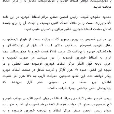
یا موتورسیکلت، گواهی اسقاط خودرو یا موتورسیکلت معادل را از مرکز اسقاط
دریافت نمایند.
محمود مشهدی شریف، رئیس انجمن صنفی مراکز اسقاط خودرو، در این نامه
اقدام وزارت صمت را بر خلاف اهداف قانون توصیف و تبعات آن را برای جامعه
فعالان صنعت اسقاط خودروی کشور بیکاری و تعطیلی عنوان نمود.
وی در این خصوص به رییس جمهور گفت: وزارت صمت از طریق لایحه‌ای، به
دنبال افزودن تبصره‌ای به قانون مذکور است که طبق آن تولیدکنندگان و
واردکنندگان خودرو با پرداخت یک درصد (۱%) قیمت خودرو یا موتورسیکلت عملا
الزام به اسقاط خودروی فرسوده را دور می‌زنند. در صورت تصویب و
اجرای لایحه فوق الذکر مراکز اسقاط خودروی فرسوده عملا تعطیل و در
نتیجه این اتفاق، حدود ۳۰ هزار کارگر و کارمند شاغل در صنعت اسقاط خودرو
بیکار خواهند شد. این اتفاق همچنین معیشت قریب به ۱۲۰ هزار نفر خانواده
شاغلان این صنف را در معرض خطر قرار می‌دهد که
بازخوردهای منفی اجتماعی بهمراه خواهد داشت.
رییس انجمن صنفی کارفرمایی مراکز اسقاط در پایان ضمن تاکید بر عواقب شوم و
تلخ لایحه‌ی در دستور کار دولت، خواستار توقف روند تصویب آن شد و افزود: به
عنوان رییس انجمن صنفی مراکز اسقاط و بازیافت خودروی فرسوده و به