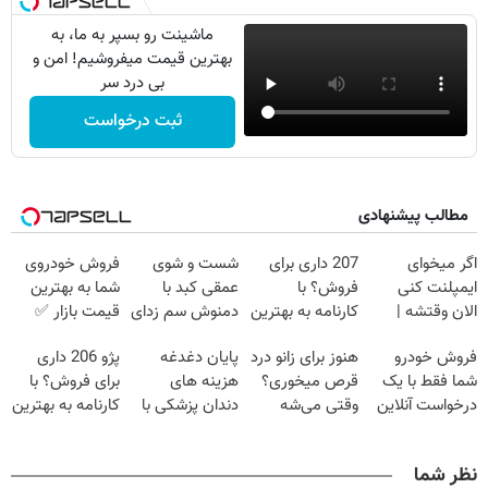
ماشینت رو بسپر به ما، به
بهترین قیمت میفروشیم! امن و
بی درد سر
ثبت درخواست
مطالب پیشنهادی
اگر میخوای
207 داری برای
شست و شوی
فروش خودروی
ایمپلنت کنی
فروش؟ با
عمقی کبد با
شما به بهترین
الان وقتشه |
کارنامه به بهترین
دمنوش سم زدای
قیمت بازار ✅
فقط با ۲۵
قیمت بفروش!
گیاهی
فروش خودرو
هنوز برای زانو درد
پایان دغدغه
پژو 206 داری
میلیون تومان!!!
شما فقط با یک
قرص میخوری؟
هزینه های
برای فروش؟ با
درخواست آنلاین
وقتی می‌شه
دندان پزشکی با
کارنامه به بهترین
✔
بدون عمل
پک سفید کننده
قیمت بفروش!
درمانش کرد؟؟؟؟
خانگی
نظر شما