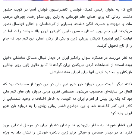
تاج که به عنوان رئیس کمیته فوتسال کنفدراسیون فوتبال آسیا در کویت حضور
داشت، زمانی که برای اهدای جام قهرمانی به ژاپن روی سکو رفت، چهره‌ای درهم،
مات و مبهوت و حسرت
انگیز
داشت. بسیاری از کارشناسان و اهالی فوتسال تصور
می‌کردند این جام روی دستان حسین طیبی کاپیتان ایران بالا خواهد رفت اما در
نهایت آرتور
اولیویرا
کاپیتان برزیلی ژاپن و یکی از ارکان اصلی این تیم بود که جام
را از تاج تحویل گرفت.
به نظر می‌رسد در عملکرد
سوال
برانگیز ایران در دیدار فینال مسائل مختلفی دخیل
بوده است؛ از اشتباهات فردی بازیکنان ایران گرفته تا آنالیز دقیق ژاپن روی توانایی
بازیکنان و محدود کردن آنها برای اجرای نقشه‌هایشان.
نکته دیگر، غیبت مربی دروازه
بان
های
تیم ملی در این دوره از مسابقات بود که
اتفاق بی سابقه‌ای محسوب می‌شود. مصطفی نظری مربی دروازه
بان
های
تیم ملی
بود که یک روز پیش از اعزام ایران به کویت، به خاطر اختلاف با وحید شمسایی از
کادر فنی کنار گذاشته شد و این موضوع فشار روانی زیادی را به دروازه
بان
های
ایران وارد کرد.
این فشار هرچند به خاطر بازی‌های نه چندان دشوار ایران در مراحل ابتدایی بروز
نکرد اما در دیدار حساس و حیاتی برابر ژاپن بالاخره خودش را نشان داد به ویژه