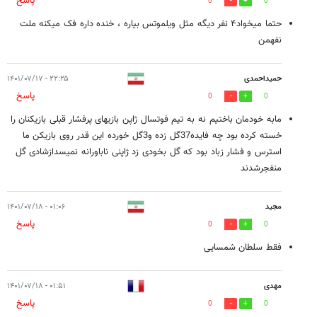
پاسخ
0
0
حتما میخواد۴ نفر دیگه مثل ویلموتس بیاره ، خنده داره فک میکنه ملت
نفهمن
حمیداحمدی
۲۲:۲۵ - ۱۴۰۱/۰۷/۱۷
پاسخ
0
0
مابه خودمان باختیم نه به تیم فوتسال ژاپن بازیهای پرفشار قبلی بازیکنان را
خسته کرده بود چه فایده37گل زده و3گل خورده این قدر روی بازیکن ما
استرس و فشار زباد بود که گل بخودی زد ژاپنی ناباورانه نمیسدازشادی گل
منفجرشدند
مجید
۰۱:۰۶ - ۱۴۰۱/۰۷/۱۸
پاسخ
0
0
فقط سلطان شمسایی
مهدی
۰۱:۵۱ - ۱۴۰۱/۰۷/۱۸
پاسخ
0
0