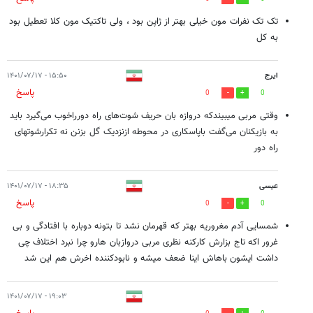
تک تک نفرات مون خیلی بهتر از ژاپن بود ، ولی تاکتیک مون کلا تعطیل بود
به کل
ایرج
۱۵:۵۰ - ۱۴۰۱/۰۷/۱۷
پاسخ
0
0
وقتی مربی میبیندکه دروازه بان حریف شوت‌های راه دورراخوب می‌گیرد باید
به بازیکنان می‌گفت باپاسکاری در محوطه ازنزدیک گل بزنن نه تکرارشوتهای
راه دور
عیسی
۱۸:۳۵ - ۱۴۰۱/۰۷/۱۷
پاسخ
0
0
شمسایی آدم مغروریه بهتر که قهرمان نشد تا بتونه دوباره با افتادگی و بی
غرور اکه تاج بزارش کارکنه نظری مربی دروازبان هارو چرا نبرد اختلاف چی
داشت ایشون باهاش اینا ضعف میشه و نابودکننده اخرش هم این شد
۱۹:۰۳ - ۱۴۰۱/۰۷/۱۷