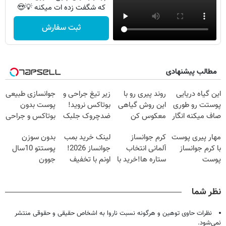
که شگفت زده ات میکنه 💡😍
ثبت سفارش
مطالب پیشنهادی
این گیاه دریایی
روند پیری رو با
زیر تیغ جراحی و
جوانسازی طبیعی
پوستت رو طوری
این روش گیاهی
بوتاکس نروید!
پوست بدون
صاف میکنه انگار
معکوس کن
ضدچروک جلبک
بوتاکس و جراحی
20سال جوون
با40%تخفیف
😳! خرید با
مهار پیری پوست
کرم جوانساز
لینک خرید بمب
بدون سوزن
شدی🔥
تخفیف ویژه
با کرم جوانساز
آلمانی انتخاب
جوانساز 2026!
پوستتو 10سال
پوست
ستاره ها!خرید با
اونم با تخفیف
جوون
آلمانی(تخفیف
تخفیف
ویژه
کن50%تخفیف
ویژه تا امشب)
پاییزی
نظر شما
نظرات حاوی توهین و هرگونه نسبت ناروا به اشخاص حقیقی و حقوقی منتشر
نمی‌شود.