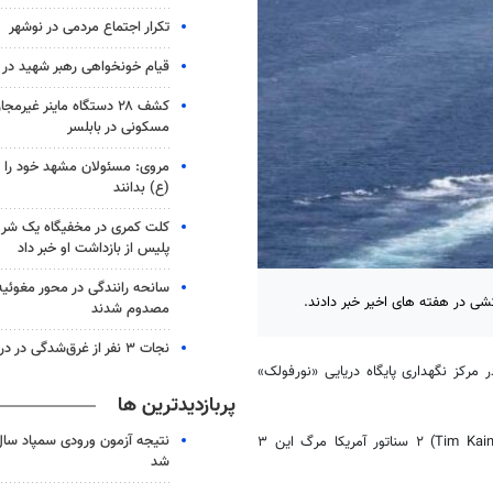
تکرار اجتماع مردمی در نوشهر
قیام خونخواهی رهبر شهید در ب
مسکونی در بابلسر
مروی: مسئولان مشهد خود را کار
(ع) بدانند
کلت کمری در مخفیگاه یک شرو
پلیس از بازداشت او خبر داد
مصدوم شدند
نجات ۳ نفر از غرق‌شدگی در دریای جویبار
یایی آمریکا در مرکز نگهداری پایگاه دریایی «نورفولک»
پربازدیدترین ها
بر اساس اعلام این رسانه، «مارک وارنر» (Mark Warner) و «تیم کین» (Tim Kaine) ۲ سناتور آمریکا مرگ این ۳
شد