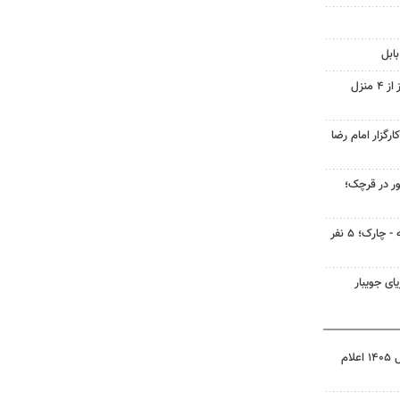
ابل
کشف ۲۸ دستگاه ماینر غیرمجاز از ۴ منزل
گزار امام رضا
ر در قرچک؛
سانحه رانندگی در محور مغوئیه - چارک؛ ۵ نفر
نتیجه آزمون ورودی سمپاد سال ۱۴۰۵ اعلام