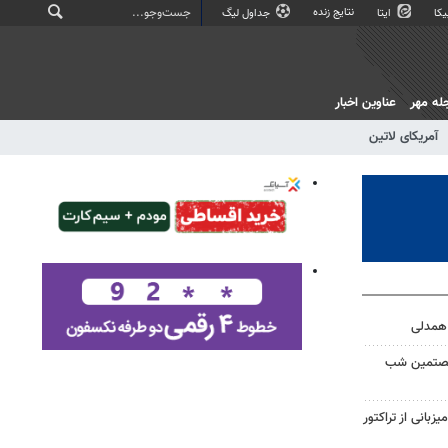
نتایج زنده
کا
ایتا
جداول لیگ
له مهر
عناوین اخبار
آمریکای لاتین
شصتمین شب
یزبانی از تراکتور