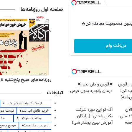
صفحه اول روزنامه‌ها
ر بدون محدودیت معامله کن🔥
دریافت وام
Image failed to load
Image 
ه‌های اقتصادی پنج‌شنبه ۱۵ مرداد ۱۴۰۵
روزنامه‌های صبح پنج‌شنبه ۱۵ مرداد ۱۴۰۵
دون قرص
❌قرص‌ و دارو نخور❌
ب کن!
درمان زانودرد بدون قرص
تبلیغات
نامه)
قیمت شیشه سکوریت
Image failed to load
Image 
لان
اگه تو این دوره شرکت
خرید طلای آب شده
قیمت مو
کد ملی،
نکنی باختی! ( رایگان
استند تسلیت
مدا
جعه
آموزش ببین پولدار شی)
دوربین مداربسته
مرجع پاسخ 