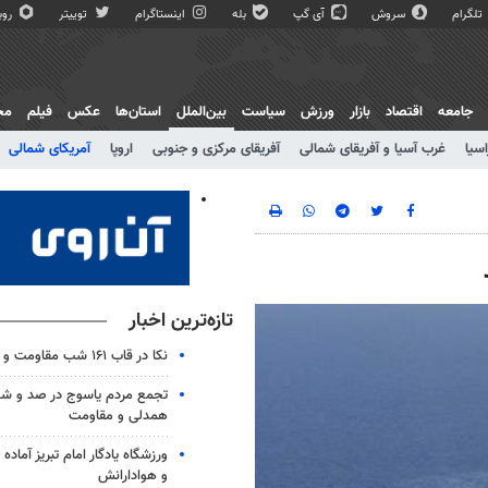
تلگرام
سروش
آی گپ
بله
اینستاگرام
توییتر
روبی
جامعه
اقتصاد
بازار
ورزش
سیاست
بین‌الملل
استان‌ها
عکس
فیلم
مج
اسیا
غرب آسیا و آفریقای شمالی
آفریقای مرکزی و جنوبی
اروپا
آمریکای شمالی
تازه‌ترین اخبار
نکا در قاب ۱۶۱ شب مقاومت و همدلی
تجمع مردم یاسوج در صد و 
همدلی و مقاومت
ورزشگاه یادگار امام تبریز آماده م
و هوادارانش