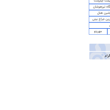
مت ایمپلنت
اه تیزهوشان
شین هتل
رین جراح بینی
مهرینو