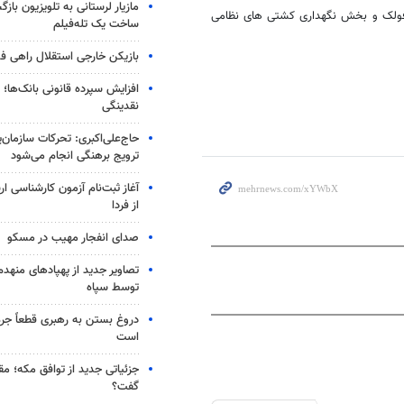
مازیار لرستانی به تلویزیون با
ملوان در پایگاه دریایی نورفولک و بخش نگهداری کشتی‌ های نظامی
ساخت یک تله‌فیلم
بازیکن خارجی استقلال راهی فو
افزایش سپرده قانونی بانک‌ها؛ ت
نقدینگی
حاج‌علی‌اکبری: تحرکات سازمان‌یا
ترویج برهنگی انجام می‌شود
آغاز ثبت‌نام‌ آزمون کارشناسی 
از فردا
صدای انفجار مهیب در مسکو
تصاویر جدید از پهپادهای منهدم
توسط سپاه
دروغ بستن به رهبری قطعاً جرم
است
جزئیاتی جدید از توافق مکه؛ مق
گفت؟