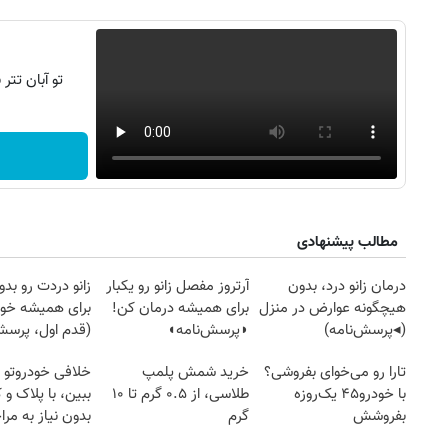
تو آبان تت
مطالب پیشنهادی
failed to load
Image failed to load
Image failed to load
روزنامه‌های ورزشی پنج‌شنبه ۱۵ مرداد ۱۴۰۵
روزنام
درمان زانو درد، بدون
آرتروز مفصل زانو رو یکبار
زانو دردت رو ب
هیچگونه عوارض در منزل
برای همیشه درمان کن!
برای همیشه خو
(◂پرسش‌نامه)
◗پرسش‌نامه◖
(قدم اول، پرسش‌
failed to load
Image failed to load
Image failed to load
تارا رو می‌خوای بفروشی؟
خرید شمش پلمپ
خلافی خودروتو ا
با خودرو۴۵ یک‌روزه
طلاسی، از ۰.۵ گرم تا ۱۰
ببین، با پلاک و 
بفروشش
گرم
بدون نیاز به مرا
حضوری