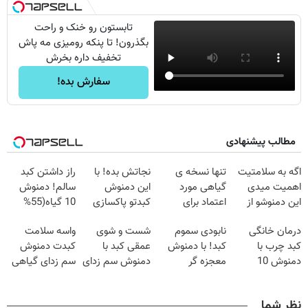
تابستون رو خنک و راحت
بگذرون! تا پنکه رومیزی مه پاش
تخفیف داره بخرش
سفارش بده!
مطالب پیشنهادی
اگه به سلامتیت
تنها نسخه ی
نجاتش بده! با
راز داشتن کبد
اهمیت میدی
گیاهی مورد
این دمنوش
سالم! دمنوش
این دمنوشو از
اعتماد برای
کبدتو پاکسازی
10 گیاه(55%
دست نده
تصفیه کبد(دارای
کن+ضمانت
تخفیف)
درمان خانگی
نابودی سموم
شست و شوی
واسه سلامت
سیب سلامت)
مرجوعی
کبد چرب با
کبد! با دمنوش
عمقی کبد با
کبدت دمنوش
دمنوش 10
معجزه گر
دمنوش سم زدای
سم زدای گیاهی
گیاه+55%
گیاهی+ضمانت
گیاهی
رو امتحان
تخفیف
مرجوعی
کن(55%
نظر شما
تخفیف)