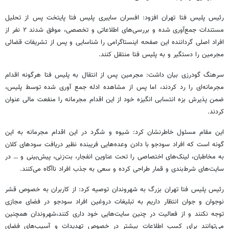
رئیس پلیس فتا تهران افزود: افسران سایبری پلیس فتا پایتخت پس از تحلیل
مستندات جمع‌آوری شده و بررسی‌های اطلاعاتی و تخصصی، موفق شدند ۲ نفر از
افراد اصلی گرداننده این صفحه اینستاگرامی را شناسایی و پس از تشریفات قضائی
مجرمین را دستگیر و به پلیس فتا منتقل کنند.
سرهنگ گودرزی بیان داشت: مجرمین پس از انتقال به پلیس فتا هرگونه اقدام
مجرمانه‌ای را رد کردند، اما پس از مشاهده ادله جمع
آوری
شده توسط پلیس،
ضمن پذیرش بزه انتسابی انگیزه خود از این اقدام مجرمانه را منفعت مالی عنوان
کردند.
این مقام مسئول خاطرنشان کرد: شیوه و شگرد در این اقدام مجرمانه به این
گونه است که افراد سودجو با دادن وعده‌هایی فریبنده نظیر دریافت سودهای کلان
به مخاطبان، لینک‌های اختصاصی را تحت عناوین انفجار، بت‌زنی، پیش‌بینی و … در
سایت‌های شرط‌بندی و قمار طراحی کرده و سعی به جذب افراد ناآگاه می‌کنند.
رئیس پلیس فتا تهران بزرگ به شهروندان توصیه کرد: از کاربران به خصوص قشر
نوجوان و جوان انتظار داریم به تبلیغات دروغین افراد سودجو در فضای مجازی
توجه نکنند و از فعالیت در چنین سایت‌هایی خود داری کنند،شهروندان همچنین
می‌توانند برای کسب اطلاعات بیشتر در خصوص تهدیدات و آسیب‌های فضای