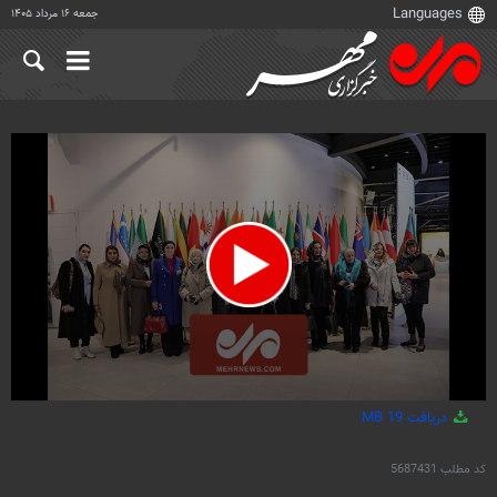
جمعه ۱۶ مرداد ۱۴۰۵
0
دریافت
19 MB
seconds
of
2
کد مطلب
5687431
minutes,
31