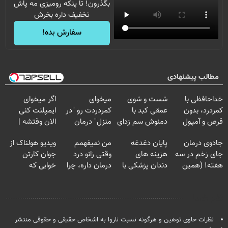
بگذرون! تا پنکه رومیزی مه پاش
تخفیف داره بخرش
سفارش بده!
مطالب پیشنهادی
خداحافظی با
شست و شوی
میخوای
اگر میخوای
کمردرد، بدون
عمقی کبد با
کمردردت رو "در
ایمپلنت کنی
قرص و آمپول
دمنوش سم زدای
منزل" درمان
الان وقتشه |
گیاهی
کنی؟ (◂فیلم +
فقط با ۲۵
جادوی درمان
پایان دغدغه
من نمیفهمم
ویدیو هولناک از
◂پرسش‌نامه)
میلیون تومان!!!
جای زخم در سه
هزینه های
وقتی زانو درد
جوان کارتن
هفته! (همین
دندان پزشکی با
درمان داره، چرا
خوابی که
حالا رایگان
پک سفید کننده
دردش رو داری
میلیاردر شد.
صحبت کنید)
خانگی
تحمل میکنی؟❗
آموزش رایگان
نظر شما
نظرات حاوی توهین و هرگونه نسبت ناروا به اشخاص حقیقی و حقوقی منتشر