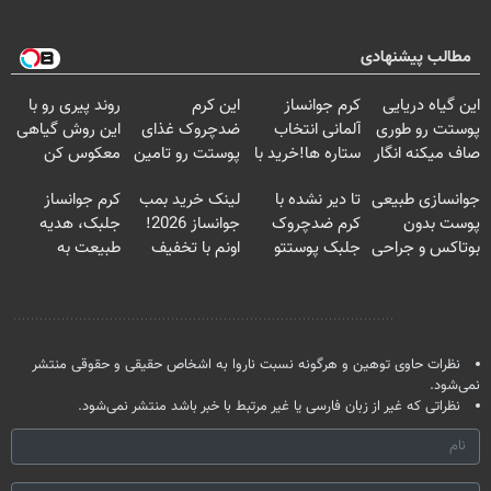
مطالب پیشنهادی
این گیاه دریایی
کرم جوانساز
این کرم
روند پیری رو با
پوستت رو طوری
آلمانی انتخاب
ضدچروک غذای
این روش گیاهی
صاف میکنه انگار
ستاره ها!خرید با
پوستت رو تامین
معکوس کن
20سال جوون
تخفیف
میکنه (خرید با
جوانسازی طبیعی
تا دیر نشده با
لینک خرید بمب
کرم جوانساز
شدی🔥
40%تخفیف)
پوست بدون
کرم ضدچروک
جوانساز 2026!
جلبک، هدیه
بوتاکس و جراحی
جلبک پوستتو
اونم با تخفیف
طبیعت به
😳! خرید با
صاف و آینه ای
ویژه
شما(خرید با
تخفیف ویژه
کن!
تخفیف ویژه)
نظر شما
نظرات حاوی توهین و هرگونه نسبت ناروا به اشخاص حقیقی و حقوقی منتشر
نمی‌شود.
نظراتی که غیر از زبان فارسی یا غیر مرتبط با خبر باشد منتشر نمی‌شود.