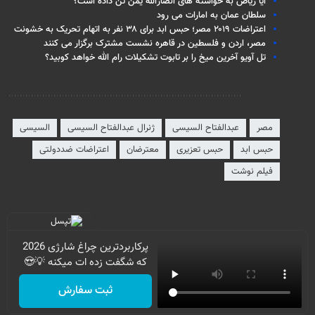
آیا ریاض به خواسته های انصارالله یمن تن داده است؟
سلطان عمان به امارات می رود
اعتراضات ۲۰۱۹ مصر؛ حبس ابد برای ۳۸ نفر به اتهام تحریک به خشونت
مصر، اردن و فلسطین در قاهره نشست مشترک برگزار می کنند
تل آویو آخرین میخ را بر تابوت تشکیلات رام الله خواهد کوبید؟
برچسب‌ها
مصر
عبدالفتاح السیسی
ژنرال عبدالفتاح السیسی
السیسی
حبس ابد
حبس تعزیری
معترضان
اعتراضات ضددولتی
فیلم‌ نوشت
پرکاربردترین چراغ شارژی 2026
که شگفت زده ات میکنه 💡😍
ثبت سفارش