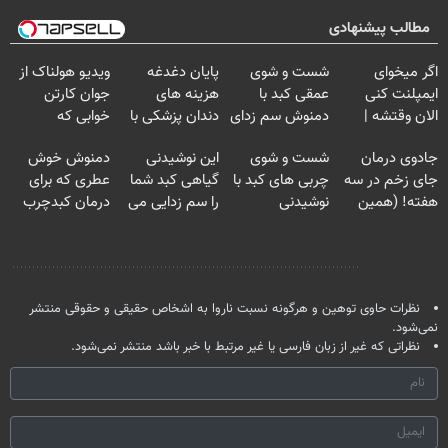
مطالب پیشنهادی
اگر میخوای
شست و شوی
پایان دغدغه
ویدیو هولناک از
ایمپلنت کنی
عمقی کبد با
هزینه های
جوان کارتن
الان وقتشه |
دمنوش سم زدای
دندان پزشکی با
خوابی که
فقط با ۲۵
گیاهی
پک سفید کننده
میلیاردر شد.
جادوی درمان
شست و شوی
این نوشیدنی
دمنوش خوش
میلیون تومان!!!
خانگی
آموزش رایگان
جای زخم در سه
چربی های کبد با
گیاهی کبد شما
عطری که برای
هفته! (همین
نوشیدنی
را سم زدایی می
درمان کبدچرب
حالا رایگان
گیاهی(55%تخفیف)
کند (با ضمانت
معجزه میکنه
صحبت کنید)
مرجوعی)
نظر شما
نظرات حاوی توهین و هرگونه نسبت ناروا به اشخاص حقیقی و حقوقی منتشر
نمی‌شود.
نظراتی که غیر از زبان فارسی یا غیر مرتبط با خبر باشد منتشر نمی‌شود.