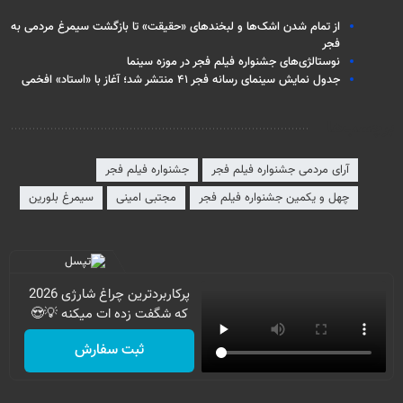
از تمام شدن اشک‌ها و لبخندهای «حقیقت» تا بازگشت سیمرغ مردمی به
فجر
نوستالژی‌های جشنواره فیلم فجر در موزه سینما
جدول نمایش سینمای رسانه فجر ۴۱ منتشر شد؛ آغاز با «استاد» افخمی
برچسب‌ها
آرای مردمی جشنواره فیلم فجر
جشنواره فیلم فجر
چهل و یکمین جشنواره فیلم فجر
مجتبی امینی
سیمرغ بلورین
پرکاربردترین چراغ شارژی 2026
که شگفت زده ات میکنه 💡😍
ثبت سفارش