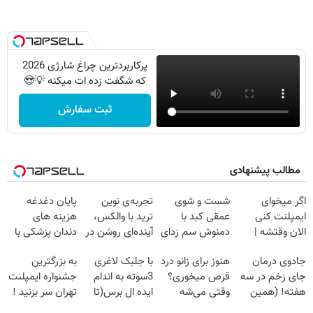
پرکاربردترین چراغ شارژی 2026
که شگفت زده ات میکنه 💡😍
ثبت سفارش
مطالب پیشنهادی
اگر میخوای
شست و شوی
تجربه‌ی نوین
پایان دغدغه
ایمپلنت کنی
عمقی کبد با
ترید با والکس،
هزینه های
الان وقتشه |
دمنوش سم زدای
آینده‌ای روشن در
دندان پزشکی با
فقط با ۲۵
گیاهی
انتظار شماست
پک سفید کننده
جادوی درمان
هنوز برای زانو درد
با جلبک لاغری
به بزرگترین
میلیون تومان!!!
خانگی
جای زخم در سه
قرص میخوری؟
3سوته به اندام
جشنواره ایمپلنت
هفته! (همین
وقتی می‌شه
ایده ال برس(تا
تهران سر بزنید !
حالا رایگان
بدون عمل
امشب تخفیف
| فقط ۲۵