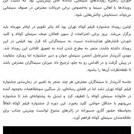
خوردن زنجیره رویدادهای سینمایی سالانه قابل پیش‌بینی بود که نسبت این
رویدادها با اهالی سینما و به‌خصوص برخی جریانات معترض در صنوف سینمایی
می‌تواند دستخوش چالش‌هایی شود.
اولین رویداد جشنواره فیلم کوتاه تهران بود که بنابر تقویم در اواخر مهرماه باید
برگزار می‌شد. بروز برخی اعتراضات از سوی فعالان صنف سینمای کوتاه و کلید
خوردن فشارهای هدایت‌شده نسبت به سینماگرانی که قرار بود فیلمی در این
رویداد داشته باشند، منجر به مطرح شدن ایده به تعویق افتادن این رویداد شد.
مهدی آذرپندار مدیرعامل انجمن سینمای جوان و دبیر جشنواره اما رویکرد متفاوت
در پیش گرفت و در اقدامی رو به جلو، ترجیح داد میزبان سینماگران معترض باشد
تا نقطه‌نظرات آن‌ها را بشنود.
جلسه آذرپندار با سینماگران معترض هر چند منجر به تغییر در زمان‌بندی جشنواره
فیلم کوتاه تهران نشد اما در فضای رسانه‌ای، بار سنگین سوءتفاهمات به‌وجود آمده
در خانواده سینمای کوتاه را تلطیف کرد و تبدیل به پشتوانه‌ای شد تا جشنواره
سی‌ونهم با حداقل حواشی کلید بخورد. این دوره از جشنواره فیلم کوتاه اتفاقاً
به‌واسطه حضور آثاری جسورانه در ژانرهای متنوع توانست ویترینی جذاب برای
علاقه‌مندان سینمای کوتاه فراهم آورد.