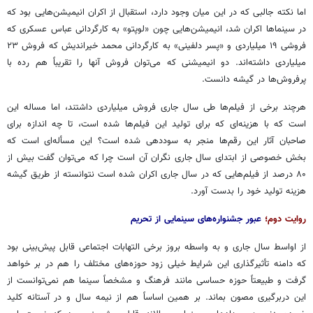
اما نکته جالبی که در این میان وجود دارد، استقبال از اکران انیمیشن‌هایی بود که
در سینماها اکران شد، انیمیشن‌هایی چون «لوپتو» به کارگردانی عباس عسکری که
فروشی ۱۹ میلیاردی و «پسر دلفینی» به کارگردانی محمد خیراندیش که فروش ۲۳
میلیاردی داشته‌اند. دو انیمیشنی که می‌توان فروش آنها را تقریباً هم رده با
پرفروش‌ها در گیشه دانست.
هرچند برخی از فیلم‌ها طی سال جاری فروش میلیاردی داشتند، اما مساله این
است که با هزینه‌ای که برای تولید این فیلم‌ها شده است، تا چه اندازه برای
صاحبان آثار این رقم‌ها منجر به سوددهی شده است؟ این مسأله‌ای است که
بخش خصوصی از ابتدای سال جاری نگران آن است چرا که می‌توان گفت بیش از
۸۰ درصد از فیلم‌هایی که در سال جاری اکران شده است نتوانسته از طریق گیشه
هزینه تولید خود را بدست آورد.
روایت دوم؛
عبور جشنواره‌های سینمایی از تحریم
از اواسط سال جاری و به واسطه بروز برخی التهابات اجتماعی قابل پیش‌بینی بود
که دامنه تأثیرگذاری این شرایط خیلی زود حوزه‌های مختلف را هم در بر خواهد
گرفت و طبیعتاً حوزه حساسی مانند فرهنگ و مشخصاً سینما هم نمی‌توانست از
این دربرگیری مصون بماند. بر همین اساساً هم از نیمه سال و در آستانه کلید