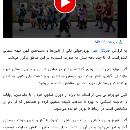
0
دریافت
23 MB
seconds
of
به گزارش
خبرنگار مهر
،
نوروزخوانی
یکی از آئین‌ها و سنت‌های کهن نیمه شمالی
1
کشوراست که تا چند دهه پیش به صورت گسترده در این مناطق برگزار می‌شد.
minute,
54
seconds
آئین
بهارخوانی
در سال‌های گذشته بیشتر در نواحی شمالی و جنوبی استان البرز،
مازندران، گیلان، تالش و دیلمان،
کومش
و طالقان رواج داشت ولی اکنون به شکل
پراکنده در روستاهای دوردست این مناطق مشاهده می‌شود.
آئین
نوروزخوانی
پس از اسلام به ویژه از دوران صفوی خود را با مضامین، روایات
و احادیث اسلامی به ویژه با مذهب شیعه منطبق کرده و همانطور که از نام آن
مشخص است در ارتباط با نوروز خوانده می‌شود.
آئین نوروز و بهار خوانی از پانزده روز قبل از نوروز، با آواز و بدون ادوات موسیقی
آغاز و اجرا می‌شود و در آن از اشعار دارای سه بخش ستایش خداوند، توصیف