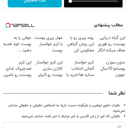
ثبت سفارش
مطالب پیشنهادی
این گیاه دریایی
روند پیری رو با
مهار پیری پوست
جوانی را به
پوستت رو طوری
این روش گیاهی
با کرم جوانساز
پوست خود هدیه
صاف میکنه انگار
معکوس کن
پوست
دهید...
20سال جوون
آلمانی(تخفیف
بدون سوزن
کرم جوانساز
این کرم جوانساز
این کرم
شدی🔥
ویژه تا امشب)
پوستتو 10سال
آلمانی انتخاب
کلاژن سازی
ضدچروک غذای
جوون
ستاره ها!خرید با
پوست رو 3برابر
پوستت رو تامین
کن50%تخفیف
تخفیف
میکنه50%تخفیف
میکنه (خرید با
پاییزی
🔥
40%تخفیف)
نظر شما
نظرات حاوی توهین و هرگونه نسبت ناروا به اشخاص حقیقی و حقوقی منتشر
نمی‌شود.
نظراتی که غیر از زبان فارسی یا غیر مرتبط با خبر باشد منتشر نمی‌شود.