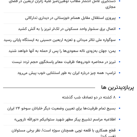
دستگیری عامل انتشار مطالب توهین‌آمیز علیه زائران اربعین در فضای
مجازی
پیروزی استقلال مقابل همنام خوزستانی در دیداری تدارکاتی
اتصال برق سشوار واحد مسکونی در لک‌لر تبریز را به آتش کشید
سوگواره ملی تئاتر میدانی و تعزیه اربعین حسینی به ایستگاه پایانی رسید
یمن: جهان به‌زودی ناله سعودی‌ها را پس از حمله به آنها خواهد شنید
تبریز در محاصره خودروها؛ ظرفیت معابر پاسخگوی حجم تردد نیست
ترامپ: همه چیز درباره ایران به طور استثنایی خوب پیش می‌رود
پربازدیدترین ها
۸ کشته در دو تصادف شب گذشته
بسیج تمام ظرفیت‌ها برای تعیین وضعیت دیگر خلبانان سوخو ۲۴ ایران
اطلاعیه مراسم تشییع پیکر مطهر شهید ستوانیکم «نورالله نارویی»
قطع همکاری با قلعه نویی همچنان سوژه است/ نظر برخی مسئولان
تغییر کرد!