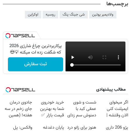
برچسب‌ها
ولادیمیر پوتین
شی جینگ پنگ
روسیه
اوکراین
پرکاربردترین چراغ شارژی 2026
که شگفت زده ات میکنه 💡😍
ثبت سفارش
مطالب پیشنهادی
اگر میخوای
شست و شوی
خرید خودروی
جادوی درمان
ایمپلنت کنی
عمقی کبد با
شما به بهترین
جای زخم در سه
الان وقتشه |
دمنوش سم زدای
قیمت بازار ✅
هفته! (همین
فقط با ۲۵
گیاهی
حالا رایگان
پژو 206 داری
هنوز برای زانو درد
پایان دغدغه
والکس: پل
میلیون تومان!!!
صحبت کنید)