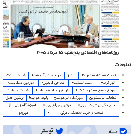
روزنامه‌های اقتصادی پنج‌شنبه ۱۵ مرداد ۱۴۰۵
تبلیغات
قیمت شیشه سکوریت
سفیر
خرید طلای آب شده
قیمت موکت
تور کربلا
استند تسلیت
مداحی اربعین
دوربین مداربسته
مرجع پاسخ معتبر پزشکان
فروش مواد شیمیایی
قیمت ایمپلنت
قطعات لباسشویی
آموزشگاه تیزهوشان
بلیط هواپیما
پرشین هتل
نمایندگی بوش در تهران
بهترین جراح بینی
آموزشگاه زبان ملل
قیمت و خرید سمعک نامرئی
مهرینو