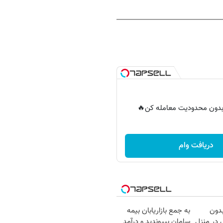
ر بدون محدودیت معامله کن🔥
دریافت وام
بدون
به جمع بازاریابان بیمه
در منزل
سامان بپیوندید و درآمد