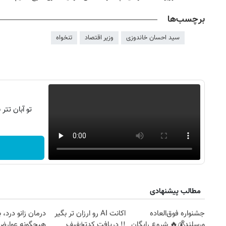
برچسب‌ها
سید احسان خاندوزی
وزیر اقتصاد
تنخواه
تو آبان تت
مطالب پیشنهادی
جشنواره فوق‌العاده
اکانت AI رو ارزان تر بگیر
درمان زانو درد، 
ورسلند💰🔥 شروع رایگان
!! دریافت کدتخفیف
هیچگونه عوارض 