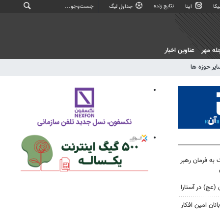
نتایج زنده
کا
ایتا
جداول لیگ
له مهر
عناوین اخبار
ایر حوزه ها
 به فرمان رهبر
 (عج) در آستارا
نان امین افکار