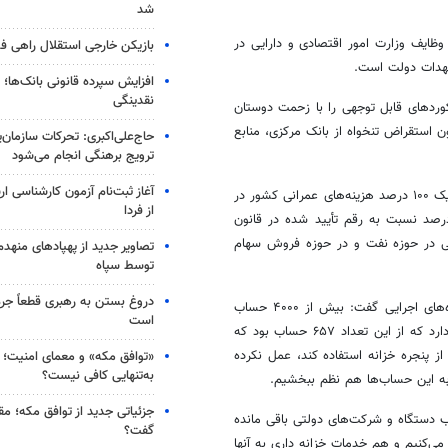
شد
وظایف وزارت امور اقتصادی و دارایی در
بازیکن خارجی استقلال راهی فو
تعهدات دولت است.
افزایش سپرده قانونی بانک‌ها؛ ت
نقدینگی
و توانستیم رکوردهای قابل توجهی را با زحمت دوستان
ن استقراض تنخواه از بانک مرکزی، منابع
حاج‌علی‌اکبری: تحرکات سازمان‌یا
ترویج برهنگی انجام می‌شود
آغاز ثبت‌نام‌ آزمون کارشناسی 
ادامه داد: در عین حال که استقراض بابت بودجه انجام نشد، اما نزدیک ۱۰۰ درصد هزینه‌های عمرانی کشور در
از فردا
۱۴۰ افزایش پیدا کرد و همچنین درآمدهای جاری کشور بیش از ۱۳۰ درصد نسبت به رقم تأیید شده در قانون
 وصولی در حوزه نفت و در حوزه فروش سهام
تصاویر جدید از پهپادهای منهدم
توسط سپاه
دروغ بستن به رهبری قطعاً جرم
وزیر اقتصاد درباره حساب واحد خزانه و انضباط بخشی به حساب‌های دستگاه‌های اجرایی گفت: بیش از ۴۰۰۰ حساب
است
مربوط به دستگاه‌های اجرایی و شرکت‌های دولتی نزد خزانه‌داری کشور وجود دارد که از این تعداد ۶۵۷ حساب بود که
ز پنجره خزانه استفاده کند، عمل نکرده
«توافق مکه» و معمای امنیت؛ چ
به‌تنهایی کافی نیست؟
 به این حساب‌ها هم نظم ببخشیم.
جزئیاتی جدید از توافق مکه؛ مق
مروز در ۲۹ اسفند فقط ۹۷ حساب از مجموعه ۴۰۰۰ حساب دستگاه و شرکت‌های دولتی باقی مانده
گفت؟
می‌کنیم و هم خدمات خزانه داری به آنها