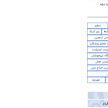
ه مکه
سفیر
کت
تور کربلا
حی اربعین
معتبر پزشکان
مت ایمپلنت
اه تیزهوشان
شین هتل
رین جراح بینی
مهرینو