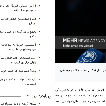
گزارش میدانی خبرنگار مهر از
حضور مردم آستانه
صد و شصتمین حضور حماسی لن
میدان
تجمع مردم آستارا در صد و 
اقتدار
گرشاسبی: خبرنگاران دیده‌بانان
سرمایه‌های اجتماعی هستند
امید علیمردانی: اکبر عبدی پدر
چارلی چاپلین ایران بود
وزیر اقتصاد در بازدید از خزانه داری کل کشور، مدیریت منابع عمومی بودجه در سال ۱۴۰۱ را نقطه عطف و چرخشی
پانته‌آ کیقبادی: اکبر عبدی فراتر 
داودنژاد: صراحت و تعهد دو ویژگ
عبدی بود
ر آخرین روز سال جاری از خزانه داری کل
پربازدیدترین ها
ری‌های مالی سال ۱۴۰۱، از تلاش‌های انجام شده برای مدیریت منابع عمومی بودجه
قطه عطفی در مدیریت مالی دولت برشمرد