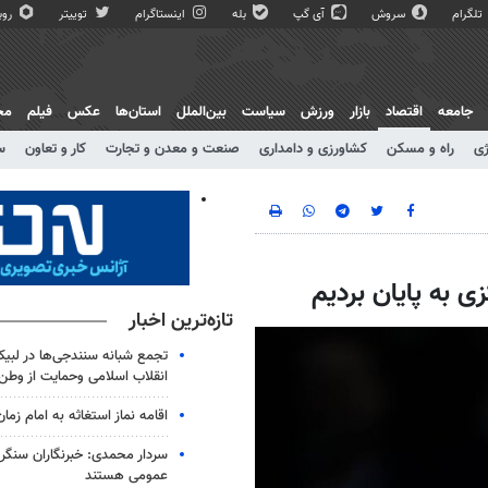
تلگرام
سروش
آی گپ
بله
اینستاگرام
توییتر
روبی
جامعه
اقتصاد
بازار
ورزش
سیاست
بین‌الملل
استان‌ها
عکس
فیلم
مج
ژی
راه و مسکن
کشاورزی و دامداری
صنعت و معدن و تجارت
کار و تعاون
س
تازه‌ترین اخبار
تجمع شبانه سنندجی‌ها در لبیک
انقلاب اسلامی وحمایت از وطن
اقامه نماز استغاثه به امام زمان
سردار محمدی: خبرنگاران سنگربا
عمومی هستند