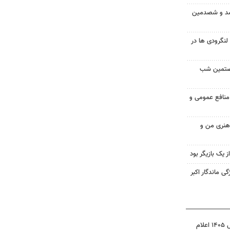
 صد و شصدمین
گرودی ها در
شصتمین شب
 منافع عمومی و
 هنری من و
از یک بازیگر بود
ی ماندگار اکبر
نتیجه آزمون ورودی سمپاد سال ۱۴۰۵ اعلام