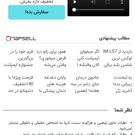
تخفیف داره بخرش
سفارش بده!
مطالب پیشنهادی
بازدید از IM LS7
اگر میخوای
هنوز برای زانو درد
فرم خود را در
لوکس ترین
ایمپلنت کنی
قرص میخوری؟
بزرگترین
شاسی بلند برقی
الان وقتشه |
وقتی می‌شه
جشنواره ایمپلنت
ایران در باشگاه
فقط با ۲۵
بدون عمل
تهران پر کنید ! |
به لبخندت
جادوی درمان
پایان دغدغه
فرصت ویژه! با
انقلاب
میلیون تومان!!!
درمانش کرد؟؟؟؟
فقط ۲۵ میلیون
زیبایی بده!
جای زخم در سه
هزینه های
40٪تخفیف
(خرید ژل
هفته! (همین
دندان پزشکی با
دندوناتو در حد
سفیدکننده
حالا رایگان
پک سفید کننده
کامپوزیت سفید
دندان
صحبت کنید)
خانگی
کن
نظر شما
با40%تخفیف)
نظرات حاوی توهین و هرگونه نسبت ناروا به اشخاص حقیقی و حقوقی منتشر
نمی‌شود.
نظراتی که غیر از زبان فارسی یا غیر مرتبط با خبر باشد منتشر نمی‌شود.