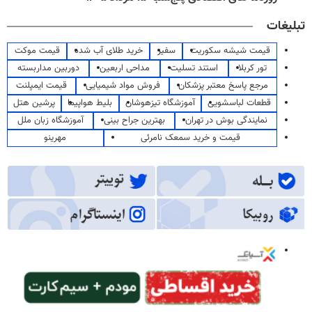
تبلیغات
قیمت شیشه سکوریت
سفیر
خرید طلای آب شده
قیمت موکت
تور کربلا
استند تسلیت
مداحی اربعین
دوربین مداربسته
مرجع پاسخ معتبر پزشکان
فروش مواد شیمیایی
قیمت ایمپلنت
قطعات لباسشویی
آموزشگاه تیزهوشان
بلیط هواپیما
پرشین هتل
نمایندگی بوش در تهران
بهترین جراح بینی
آموزشگاه زبان ملل
قیمت و خرید سمعک نامرئی
مهرینو