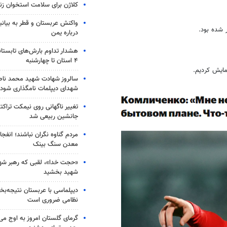
کلاژن برای سلامت استخوان زن
واکنش عربستان و قطر به بیانی
ر شده بود.
درباره یمن
هشدار تداوم بارش‌های تابستان
۴ استان تا چهارشنبه
زمایش کردیم.
سالروز شهادت شهید محمد ناص
شهدای دیپلمات نامگذاری شود
تغییر ناگهانی روی نیمکت تراکتو
جانشین ربیعی شد
مردم گناوه نگران نباشند؛ انفجا
معدن سنگ بینک
«حجت خدا»، لقبی که رهبر شهی
شهید بخشید
دیپلماسی با عربستان نتیجه‌
نظامی ضروری است
گرمای گلستان امروز به اوج می‌ر