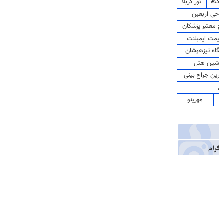
کت
تور کربلا
حی اربعین
معتبر پزشکان
مت ایمپلنت
اه تیزهوشان
شین هتل
رین جراح بینی
مهرینو