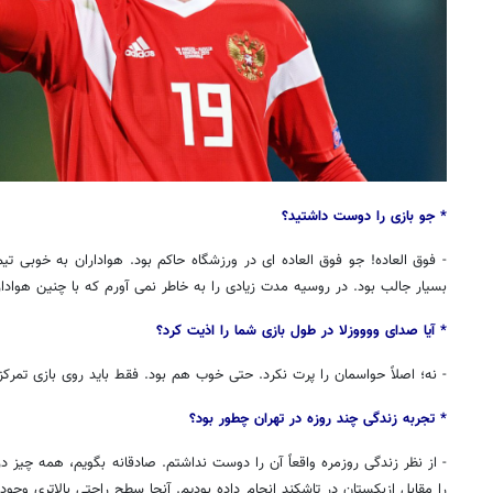
* جو بازی را دوست داشتید؟
- فوق
العاده
! جو فوق
العاده
ای
در ورزشگاه حاکم بود. هواداران به خوبی تیم
بسیار جالب بود. در روسیه مدت زیادی را به خاطر
نمی
آورم
که با چنین هوادار
* آیا صدای
ووووزلا
در طول بازی شما را اذیت کرد؟
- نه؛ اصلاً حواسمان را پرت نکرد. حتی خوب هم بود. فقط باید روی بازی تمرکز 
روزنامه‌های ورزشی شنبه ۱۷ مرداد ۱۴۰۵
روزنام
* تجربه زندگی چند روزه در تهران چطور بود؟
- از
نظر
زندگی روزمره واقعاً آن را دوست نداشتم. صادقانه بگویم، همه
چیز
در 
را مقابل ازبکستان در تاشکند انجام داده بودیم. آنجا سطح راحتی بالاتری وج