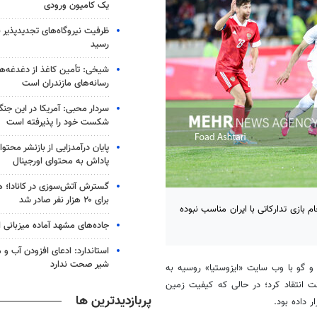
یک کامیون ورودی
رسید
شیخی: تأمین کاغذ از دغدغه‌ه
رسانه‌های مازندران است
سردار محبی: آمریکا در این جن
شکست خود را پذیرفته است
پایان درآمدزایی از بازنشر محتو
پاداش به محتوای اورجینال
گسترش آتش‌سوزی در کانادا؛ ه
برای ۲۰ هزار نفر صادر شد
 بازی تدارکاتی با ایران مناسب نبوده
جاده‌های مشهد آماده میزبانی ا
استاندارد: ادعای افزودن آب و 
شیر صحت ندارد
 و
گو
با
وب سایت
«
ایزوستیا
» روسیه به
ت انتقاد کرد؛ در
حالی
که کیفیت زمین
پربازدیدترین ها
 داده بود.