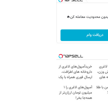
ر بدون محدودیت معامله کن🔥
دریافت وام
لاغری
خریدآمپول‌های لاغری از
ش وزن،
داروخانه های اطرافت،
ه های
ارسال فوری همراه با پک
یخ!
ن با طلا
آمپول‌های لاغری را ۱
میلیون تومان ارزان‌تر از
همه‌جا بخر!