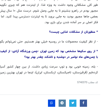
طور کلی مشکلاتی وجود داشت به ویژه غذا. از اینترنت هم که چیزی نگوی
مجبور بودم در راهرو بنشینم تا به جایی وصل
شوم
. درست مثل ۱۰ سال پیش در روسیه، اگر یادتان باشد، زمانی که در
بعضی
جاها مجبور بودید به جایی بروید تا به اینترنت دسترسی پیدا
کنید
.
اما
ا
فکر اصلی بر سر آماده شدن برای بازی بود.
* منظورتان از مشکلات غذایی چیست؟
- از نظر کیفیت محصولات ما در روسیه خیلی بهتر هستیم. حتی نمی‌توانم بگوی
* از روی سکوها مشخص بود که زمین تهران -چمن ورزشگاه آزادی- از کیفیت 
با چمن‌های ماه نوامبر در دوشنبه و تاشکند چقدر بهتر بود؟
- بله، زمینه خوبی بود و توپ سرعت زیادی داشت. از بین چهار کشور آسی
کرده‌ایم (قرقیزستان، تاجیکستان، ازبکستان، ایران)، اینجا در تهران بهترین زمین
کد مطلب
5740370