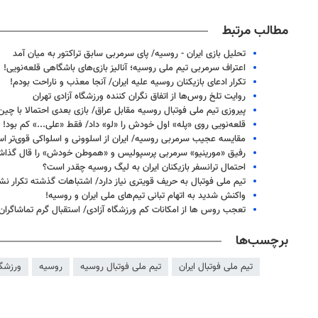
مطالب مرتبط
تحلیل بازی ایران - روسیه/ پای سرمربی سابق تراکتور به میان آمد
اعتراف سرمربی تیم ملی روسیه؛ آنالیز بازی‌های باشگاهی قلعه‌نویی!
تکرار ادعای بازیکنان روسیه علیه ایران/ آنجا معذب و ناراحت بودم!
روایت تلخ روس‌ها از اتفاق نگران کننده ورزشگاه آزادی تهران
پیروزی تیم ملی فوتبال روسیه مقابل عراق/ بازی بعدی احتمالا با چین
قلعه‌نویی روی «پله» اول خودش را «لو» داد/ فقط «علی...» کم بود!
مقایسه عجیب سرمربی روسیه/ ایران از اسلوونی و اسلواکی قوی‌تر ا
رفیق «مورینیو» سرمربی پرسپولیس و «هموطن خودش» را قال گذا
احتمال ترانسفر بازیکنان ایران به لیگ روسیه چقدر است؟
تیم ملی فوتبال به حریف قویتری نیاز دارد/ اشتباهات گذشته تکرار نش
واکنش شدید به اتهام تبانی تیم‌های ملی ایران و روسیه!
تعجب روس ها از امکانات کم ورزشگاه آزادی/ استقبال گرم تماشاگران
برچسب‌ها
تیم ملی فوتبال ایران
تیم ملی فوتبال روسیه
روسیه
ورزشگا