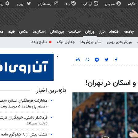
تلگرام
سروش
آی گپ
بله
اینستاگرام
توییتر
روبی
جامعه
اقتصاد
بازار
ورزش
سیاست
بین‌الملل
استان‌ها
عکس
فیلم
مج
ورزش‌های رزمی
سایر ورزش‌ها
جداول لیگ
نتایج زنده
و اسکان در تهران!
تازه‌ترین اخبار
مشارکت فرهنگیان استان سمنا
«معلم پژوهنده» ۵ درصد رشد کرد
فرماندار دشتی: خبرنگاران کارش
دولت هستند
کشف بیش از ۸ کیلوگر