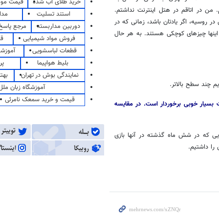
خرید طلای آب شده
قیمت مو
م. من در
اتاقم
در هتل اینترنت نداشتم.
استند تسلیت
مدا
دوربین مداربسته
مرجع پاسخ 
ینها چیزهای کوچکی هستند.
به هر حال
فروش مواد شیمیایی
قی
قطعات لباسشویی
آموزشگ
بلیط هواپیما
پر
نمایندگی بوش در تهران
بهت
م چند سطح بالاتر.
آموزشگاه زبان ملل
قیمت و خرید سمعک نامرئی
بسیار خوبی برخوردار است. در مقایسه
ایی که در
شش ماه
گذشته در آنها بازی
 را داشتیم.