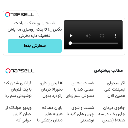
تابستون رو خنک و راحت
بگذرون! تا پنکه رومیزی مه پاش
تخفیف داره بخرش
سفارش بده!
مطالب پیشنهادی
اگر میخوای
شست و شوی
❌قرص‌ و دارو
فولادی شدن کبد
ایمپلنت کنی
عمقی کبد با
نخور❌ درمان
با یک فنجان
همین الان
دمنوش سم زدای
زانودرد بدون
نوشیدنی سم زدا
وقتشه | فقط با
گیاهی
قرص
جادوی درمان
شست و شوی
پایان دغدغه
ویدیو هولناک از
۲۵ میلیون
جای زخم در سه
چربی های کبد با
هزینه های
جوان کارتن
تومان!!!
هفته! (همین
نوشیدنی
دندان پزشکی با
خوابی که
حالا رایگان
گیاهی(55%تخفیف)
پک سفید کننده
میلیاردر شد.