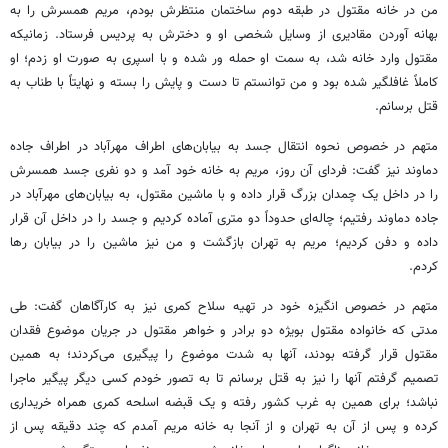
من در خانه مقتول در طبقه دوم ساختمان منتظرش بودم، مریم همسرش را به
بهانه آوردن مقادیری از وسایل شخصی او و دخترش به پردیس فرستاد. زمانیکه
مقتول وارد خانه شد، به سمت او حمله
ور
شده و با اسپری به صورت او زدم؛ او
کاملاً غافلگیر شده بود و من توانستم تا دست و پایش را بسته و نهایتاً با طناب به
قتل برسانم.
متهم در خصوص نحوه انتقال جسد به بیابان‌های اطراف مهرآباد در اطراف جاده
دماوند نیز گفت: فردای آن روز، مریم به خانه خود آمد و دو نفری جسد همسرش
را در داخل یک چمدان بزرگ قرار داده و با ماشین مقتول، به بیابان‌های مهرآباد در
جاده دماوند رفتیم؛ چاله‌ای حدوداً دو متری آماده کردیم و جسد را در داخل آن قرار
داده و دفن کردیم؛ مریم به تهران بازگشت و من نیز ماشین را در بیابان رها
کردم.
متهم در خصوص انگیزه خود در تهیه سلاح کمری نیز به کارآگاهان گفت: طی
مدتی که خانواده مقتول بویژه دو برادر و خواهر مقتول در جریان موضوع فقدان
مقتول قرار گرفته بودند، آنها به شدت موضوع را پیگیری می‌کردند؛ به همین
تصمیم گرفتم آنها را نیز به قتل برسانم تا به تصور خودم کسی دیگر پیگیر ماجرا
نباشد؛ برای همین به غرب کشور رفته و یک قبضه اسلحه کمری همراه خریداری
کرده و پس از آن به تهران و از آنجا به خانه مریم آمدم که چند دقیقه پس از