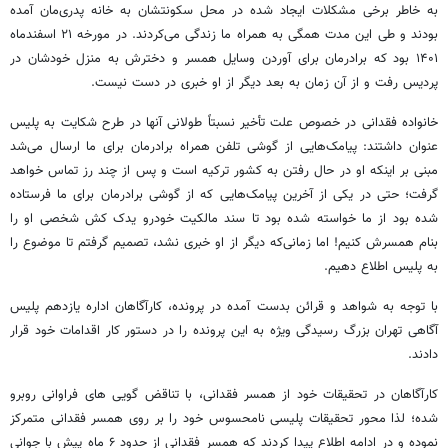
به خاطر برخی مشکلات ایجاد شده در محل سکونتشان به خانه پدری‌مان آمده
بودند و طی این مدت همگی به همراه ما زندگی می‌کردند. در مورخه ۲۱ اسفندماه
۱۴۰۱ بود که برادرمان برای آوردن وسایل همسر و دخترش به منزل خودشان در
پردیس رفت و از آن زمان به بعد دیگر از او خبری در دست نیست.
خانواده فقدانی در خصوص علت تأخیر نسبتاً طولانی آنها در طرح شکایت به پلیس
عنوان داشتند: پیامک‌هایی از گوشی تلفن همراه برادرمان برای ما ارسال می‌شد
مبنی بر اینکه او در حال رفتن به کشور ترکیه است و پس از چند رز تماس خواهد
گرفت؛ حتی در یکی از آخرین پیامک‌هایی که از گوشی برادرمان برای ما فرستاده
شده بود از ما خواسته شده بود تا سند مالکیت خودرو یدک کش شخصی او را
بنام همسرش کنیم! اما زمانی‌که دیگر از او خبری نشد، تصمیم گرفتم تا موضوع را
به پلیس اطلاع دهیم.
با توجه به شواهد و قرائن بدست آمده در پرونده، کارآگاهان اداره یازدهم پلیس
آگاهی تهران بزرگ رسیدگی ویژه به این پرونده را در دستور کار اقدامات خود قرار
دادند.
کارآگاهان در تحقیقات خود از همسر فقدانی، با تناقض گویی های فراوانی روبرو
شده؛ لذا محور تحقیقات پلیسی نامحسوس خود را بر روی همسر فقدانی متمرکز
نموده و در ادامه اطلاع پیدا کردند که همسر فقدانی از حدود ۶ ماه پیش با جوانی