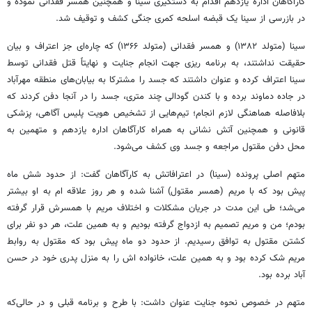
کارآگاهان اداره یازدهم اقدام به دستگیری سینا و همچنین همسر فقدانی نموده و
در بازرسی از سینا یک قبضه اسلحه کمری جنگی کشف و توقیف شد.
سینا (متولد ۱۳۸۲) و همسر فقدانی (متولد ۱۳۶۶) که چاره‌ای جز اعتراف و بیان
حقیقت نداشتند، به برنامه ریزی جهت انجام جنایت و نهایتاً قتل فقدانی توسط
سینا اعتراف کرده و عنوان داشتند که جسد را مشترکا به بیابان‌های منطقه مهرآباد
در جاده دماوند برده و با کندن گودالی چند متری، جسد را در آنجا دفن کردند که
بلافاصله هماهنگی لازم انجام؛ تیم‌هایی از تشخیص هویت پلیس آگاهی، پزشکی
قانونی و همچنین آتش نشانی به همراه کارآگاهان اداره یازدهم و متهمین به
محل دفن مقتول مراجعه و جسد وی کشف می‌شود.
متهم اصلی پرونده (سینا) در اعترافاتش به کارآگاهان گفت: از حدود شش ماه
پیش بود که با مریم (همسر مقتول) آشنا شده و هر روز علاقه ام به او بیشتر
می‌شد؛ طی این مدت در جریان مشکلات و اختلاف مریم با همسرش قرار گرفته
بودم؛ من و مریم تصمیم به ازدواج گرفته بودیم و به همین علت، هر دو نفر برای
کشتن مقتول به توافق رسیدیم. از حدود دو ماه پیش بود که مقتول به روابط
مریم شک کرده بود و به همین علت، خانواده اش را به منزل پدری خود در حسن
آباد برده بود.
متهم در خصوص نحوه جنایت عنوان داشت: با طرح و برنامه قبلی و در حالی‌که