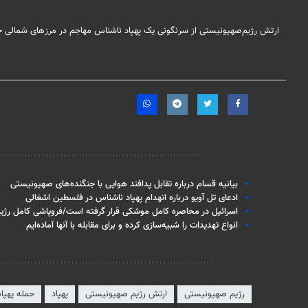
ارتش رژیم‌صهیونیستی از سرنگونی یک پهپاد ناشناس مهاجم در مرزهای شمالی خب
مطالب مرتبط
بیانیه قسام درباره تقابل پدافند هوایی با جنگنده‌‎های صهیونیستی
ادعای تل آویو درباره انهدام پهپاد ناشناس در فلسطین اشغالی
اسرائیل در محاصره کامل موشکی قرار گرفته است/فروپاشی کامل رژ
انواع تهدیدات را شبیه‌سازی کرده و برای مقابله با آنها آماده‌ایم
برچسب‌ها
رژیم صهیونیستی
ارتش رژیم صهیونیستی
پهپاد
حمله پهپا