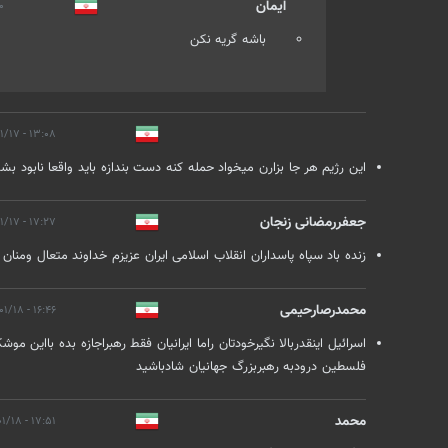
ایمان
/۱۶
باشه گریه نکن
۱۳:۰۸ - ۱۴۰۲/۰۱/۱۷
این رژیم هر جا بزارن میخواد حمله کنه دست بندازه باید واقعا نابو
جعفررمضانی زنجان
۱۷:۲۷ - ۱۴۰۲/۰۱/۱۷
زنده باد سپاه پاسداران انقلاب اسلامی ایران عزیزم خداوند متعال ومنان
محمدرصارحیمی
۱۶:۴۶ - ۱۴۰۲/۰۱/۱۸
اسرائیل اینقدربالا نگیرخودتان راما ایرانیان فقط رهبراجازه بده بااین 
فلسطین درودبه رهبربزرگ جهانیان شادباشید
محمد
۱۷:۵۱ - ۱۴۰۲/۰۱/۱۸