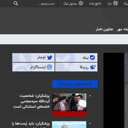
نتایج زنده
کا
ایتا
جداول لیگ
له مهر
عناوین اخبار
فیلم‌های پربازدید
پزشکیان: شخصیت
آیت‌الله سیدمجتبی
خامنه‌ای استثنائی است
پزشکیان: باید پُست‌ها را