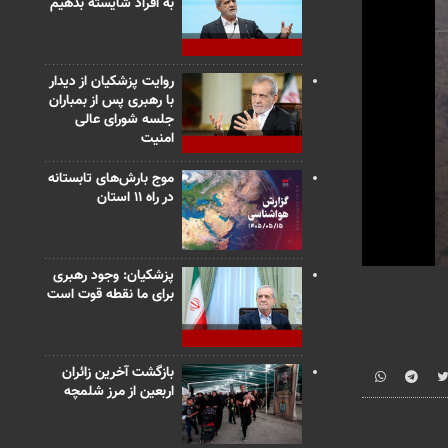
به افراد شایسته بدهیم
روایت پزشکیان از دیدار
با رهبری پس از بمباران
جلسه شورای عالی
امنیت
موج بارش‌های تابستانه
در راه ۱۱ استان
0
پزشکیان: وجود رهبری
seconds
برای ما نقطه قوت است
of
23
seconds
Vo
90%
بازگشت آخرین زائران
اربعین از مرز شلمچه