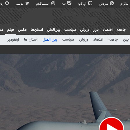
تلگرام
سروش
آی گپ
بله
اینستاگرام
توییتر
روبی
جامعه
اقتصاد
بازار
ورزش
سیاست
بین‌الملل
استان‌ها
عکس
فیلم
مج
آیین
جامعه
اقتصاد
ورزش
سیاست
بین الملل
استان ها
اینفومهر