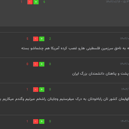
۱۵:۳۰ - ۱۴۰۲/۰۱
1
6
5
2
د بشه به ناحق سرزمین فلسطینی هارو غصب کرده آمریکا هم چشماشو بسته
0
0
 پشت و پناهتان دانشمندان بزرگ ایران
1
0
موشکهایمان کشور تان راباخودتان به درک میفرستیم وجایتان راشخم میزنیم وگندم میکاریم ب
1
0