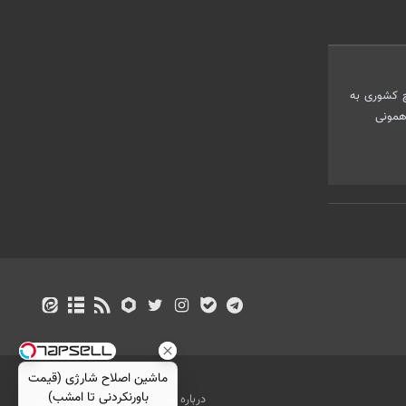
چ کشوری به
همونی
ماشین اصلاح شارژی (قیمت
باورنکردنی تا امشب)
درباره ما
تماس با ما
بازرگانی