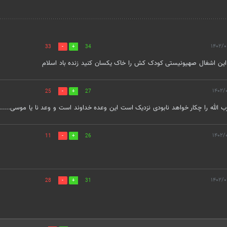
33
34
 این اشغال صهیونیستی کودک کش را خاک یکسان کنید زنده باد اسلام
25
27
 الله را چکار خواهد نابودی نزدیک است این وعده خداوند است و وعد نا یا موسی........۳
11
26
28
31