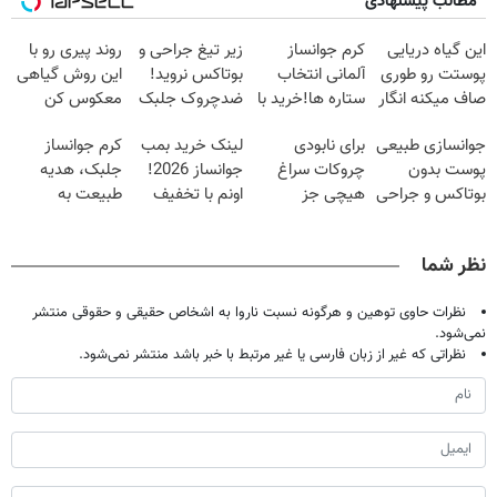
مطالب پیشنهادی
این گیاه دریایی
کرم جوانساز
زیر تیغ جراحی و
روند پیری رو با
پوستت رو طوری
آلمانی انتخاب
بوتاکس نروید!
این روش گیاهی
صاف میکنه انگار
ستاره ها!خرید با
ضدچروک جلبک
معکوس کن
20سال جوون
تخفیف
با40%تخفیف
جوانسازی طبیعی
برای نابودی
لینک خرید بمب
کرم جوانساز
شدی🔥
پوست بدون
چروکات سراغ
جوانساز 2026!
جلبک، هدیه
بوتاکس و جراحی
هیچی جز
اونم با تخفیف
طبیعت به
😳! خرید با
جوانساز جلبک
ویژه
شما(خرید با
تخفیف ویژه
نرو(تخفیف40%)
تخفیف ویژه)
نظر شما
نظرات حاوی توهین و هرگونه نسبت ناروا به اشخاص حقیقی و حقوقی منتشر
نمی‌شود.
نظراتی که غیر از زبان فارسی یا غیر مرتبط با خبر باشد منتشر نمی‌شود.