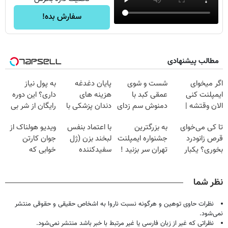
سفارش بده!
مطالب پیشنهادی
اگر میخوای
شست و شوی
پایان دغدغه
به پول نیاز
ایمپلنت کنی
عمقی کبد با
هزینه های
داری؟ این دوره
الان وقتشه |
دمنوش سم زدای
دندان پزشکی با
رایگان از شر بی
فقط با ۲۵
گیاهی
پک سفید کننده
پولی خلاصت
تا کی می‌خوای
به بزرگترین
با اعتماد بنفس
ویدیو هولناک از
میلیون تومان!!!
خانگی
میکنه
قرص زانودرد
جشنواره ایمپلنت
لبخند بزن (ژل
جوان کارتن
بخوری؟ یکبار
تهران سر بزنید !
سفیدکننده
خوابی که
اصولی درمانش
| فقط ۲۵
دندان40%تخفیف)
میلیاردر شد.
کن
میلیون !
آموزش رایگان
نظر شما
نظرات حاوی توهین و هرگونه نسبت ناروا به اشخاص حقیقی و حقوقی منتشر
نمی‌شود.
نظراتی که غیر از زبان فارسی یا غیر مرتبط با خبر باشد منتشر نمی‌شود.