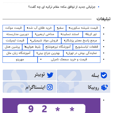
جزئیاتی جدید از توافق مکه؛ مقام ترکیه ای چه گفت؟
تبلیغات
قیمت شیشه سکوریت
سفیر
خرید طلای آب شده
قیمت موکت
تور کربلا
استند تسلیت
مداحی اربعین
دوربین مداربسته
مرجع پاسخ معتبر پزشکان
فروش مواد شیمیایی
قیمت ایمپلنت
قطعات لباسشویی
آموزشگاه تیزهوشان
بلیط هواپیما
پرشین هتل
نمایندگی بوش در تهران
بهترین جراح بینی
آموزشگاه زبان ملل
قیمت و خرید سمعک نامرئی
مهرینو