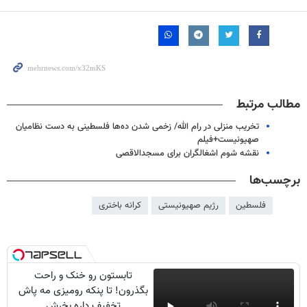
مطالب مرتبط
تخریب منزلی در رام الله/ زخمی شدن ده‌ها فلسطینی به دست نظامیان
صهیونیست+فیلم
نقشه شوم اشغالگران برای مسجدالاقصی
برچسب‌ها
فلسطین
رژیم صهیونیستی
کرانه باختری
تابستون رو خنک و راحت
بگذرون! تا پنکه رومیزی مه پاش
تخفیف داره بخرش