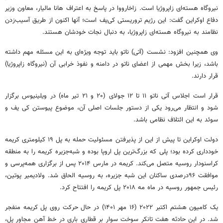
نیروگاه هسته‌ای زاپروژیا است. زاخارووا در پاسخ به اعتراف هانا مالیار، معاون وزیر
دفاع اوکراین گفت: این رژیم تروریستی کی‌یف است؛ آنها اکنون از طریق آسیب‌زدن
نظامند به نیروگاه هسته‌ای زاپروژیا، به دنبال نجات خودشان هستند.
وی همچنین افزود: نشست (آتی) ناتو باید توجه ویژه‌ای به این مسئله مهم داشته
باشد، زیرا بخش مهمی از اعضای ناتو در دامنه و نفوذ خرابی آن (نیروگاه زاپروژیا)
قرار دارند.
قرار است اجلاس آتی ناتو ۱۱ تا ۱۲ جولای (۲۰ و ۲۱ تیر ماه) در ویلینیوس برگزار
شود و انتظار می‌رود یکی از دستور جلسات اصلی آن، موضوع پیوستن کی یف و
سوئد به این ائتلاف نظامی باشد.
دولت اوکراین تا پیش از این از پذیرفتن مسئولیت حمله به پل ۱۹ کیلومتری کریمه
خودداری کرده بود؛ پلی که بزرگ‌ترین پل اروپا بوده و شبه‌جزیره کریمه را به منطقه
کراسنودار روسیه متصل می‌کند. کریمه در مارس ۲۰۱۴ پس از برگزاری همه‌پرسی و
موافقت ۹۶درصدی ساکنان این شبه جزیره، به روسیه الحاق شد. ولادیمیر پوتین،
رئیس جمهور روسیه در ماه مه ۲۰۱۸ پل کریمه را افتتاح کرد.
یک کامیون هشتم اکتبر ۲۰۲۲ (۱۶ مهر ۱۴۰۱) در حال حرکت روی پل کریمه منفجر
شد. در این حادثه هفت تانکر سوخت سوار بر قطاری باری در خط آهن مجاور پل،