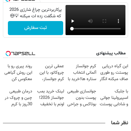
پرکاربردترین چراغ شارژی 2026
که شگفت زده ات میکنه 💡😍
ثبت سفارش
مطالب پیشنهادی
این گیاه دریایی
کرم جوانساز
عمقی ترین
روند پیری رو با
پوستت رو طوری
آلمانی انتخاب
چروکاتو، با این
این روش گیاهی
صاف میکنه انگار
ستاره ها!خرید با
کرم جوانساز،
معکوس کن
20سال جوون
تخفیف
صاف کن(50%
با جلبک
جوانسازی طبیعی
لینک خرید بمب
درمان طبیعی
شدی🔥
تخفیف سفارش
اسپیرولینا جوانی
پوست بدون
جوانساز 2026!
چین و چروک در
فوری)
و شادابی پوستت
بوتاکس و جراحی
اونم با تخفیف
30روز با کرم
تضمینه50%تخفیف
😳! خرید با
ویژه
جوانساز
تخفیف ویژه
آلمانی(45%تخفیف)
نظر شما