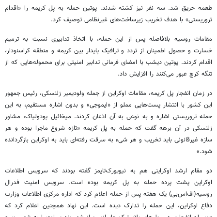
طعمه حریق شد. سه نفر نیز کشته شدند. پوتین حمله به پل کریمه را «اقدام
تروریستی» با هدف تخریب زیرساخت‌های غیرنظامی توصیف کرد.
مقامات روسیه بلافاصله پس از این حمله، با اتخاذ تدابیری نسبت به ترمیم
خسارت و حصول اطمینان از تردد و ترافیک پایدار بین کریمه و منطقه کراسنودار،
اقدام کردند. پوتین دیشب با امضای فرمانی تدابیر امنیتی برای محموله‌هایی که از
تنگه کرچ عبور می‌کنند را افزایش داد.
در زمان انفجار پل کریمه، مقامات اوکراین از جمله ولودیمیر زلنسکی، رئیس جمهور
این کشور با انتشار پست‌هایی مملو از «ایموجی‌» و بدون اشاره مستقیم، به این
حمله تروریستی اشاره و به نوعی به آن اذعان کردند. میخائیل پودولیاک، مشاور
زلنسکی در آن برهه گفت که حمله به پل کریمه «تازه شروع ماجرا بوده و هر
سازه غیرقانونی باید تخریب و هر شیء به سرقت رفته‌ای باید به اوکراین بازگردانده
شود.»
دو مقام ارشد اوکراینی هم به نیویورک‌تایمز گفته بودند که سرویس اطلاعات
اوکراین پشت پرده حمله به پل کریمه بوده است. سرویس امنیت فدرال
روسیه(اف‌اس‌بی) یک هفته پس از حمله اعلام کرد که اداره مرکزی اطلاعات وزارت
دفاع اوکراین، این حمله را تدارک دیده است. این نهاد همچنین اعلام کرد که