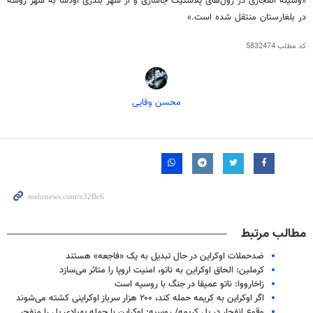
«وسیله انفجاری در رول‌های پلاستیک جاسازی و از شهر بندری اودسا به شهر روسه
در بلغارستان منتقل شده است.»
کد مطلب
5832474
محسن وفایی
مطالب مرتبط
ضدحملات اوکراین در حال تبدیل به یک «فاجعه» هستند
کرملین: الحاق اوکراین به ناتو، امنیت اروپا را متاثر می‌سازد
زاخارووا: ناتو عمیقا در جنگ با روسیه است
اگر اوکراین به کریمه حمله کند، ۲۰۰ هزار سرباز اوکراینی کشته می‌شوند
وقوع انفجار در پل کریمه/ روسیه: اوکراین با حمله پهپادی پل را منفجر