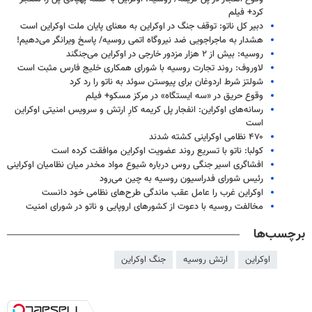
کرد+ فیلم
دبیر کل ناتو: توقف جنگ در اوکراین به معنای پایان ملت اوکراین است
هشدار به ماجراجویی ضد نیروگاه اتمی روسیه/ پاسخ ویرانگر می‌دهیم!
روسیه: بیش از ۲ هزار مزدور خارجی در اوکراین می‌جنگند
لاوروف: روند تجارت روسیه با شورای همکاری خلیج فارس مثبت است
شولتز شرط اردوغان برای پیوستن سوئد به ناتو را رد کرد
وقوع حریق در «سه ایستگاه» در مرکز مسکو+ فیلم
رسانه‌های اوکراین: انفجار پل کریمه کارِ ارتش و سرویس امنیتی اوکراین
است
۴۷۰ نظامی اوکراینی کشته شدند
کولبا: ناتو با تسریع روند عضویت اوکراین موافقت کرده است
افشاگری اسیر جنگی روس درباره شیوع مواد مخدر میان نظامیان اوکراینی
رئیس شورای فدراسیون روسیه به چین می‌رود
اوکراین غرب را عامل عقب ماندگی طرح‌های نظامی خود دانست
مخالفت روسیه با دعوت از کشورهای اروپایی و ناتو در شورای امنیت
برچسب‌ها
اوکراین
ارتش روسیه
جنگ اوکراین