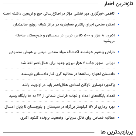
تازه‌ترین اخبار
کاظمی:خبرگزاری مهر نقشی مؤثر در اطلاع‌رسانی حج و اربعین داشته است
امکان سنجی اجرای پلتفرم «سایبان» در مراکز شبانه روزی سالمندان
اکبری: ۸ هزار و ۵۰۰ کلاس درس در سیستان و بلوچستان ساخته
می‌شود
طراحی پلتفرم هوشمند اکتشاف مواد معدنی مبتنی بر هوش مصنوعی
نورانی: مجوز جذب ۶ هزار نیروی جدید برای هلال‌احمر اخذ شد
دادستان اهواز: رسانه‌ها در مطالبه گری کنار دادستانی بایستند
پاکمهر: نوسازی ناوگان امدادی هلال‌احمر باید در اولویت باشد
تعداد پایگاه‌های امداد و نجات خراسان شمالی از ۱۳ به ۱۸ پایگاه رسید
بهره برداری از ۱۲۰ کیلومتر بزرگراه در سیستان و بلوچستان تا پایان امسال
مطالبه قصاص برای قاتل سریالی؛ وضعیت پرونده کلثوم اکبری
پربازدیدترین ها