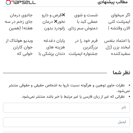
مطالب پیشنهادی
اگر میخوای
شست و شوی
❌قرص‌ و دارو
جادوی درمان
ایمپلنت کنی
عمقی کبد با
نخور❌ درمان
جای زخم در سه
الان وقتشه |
دمنوش سم زدای
زانودرد بدون
هفته! (همین
فقط با ۲۵
گیاهی
قرص
حالا رایگان
با اعتماد بنفس
فرم خود را در
پایان دغدغه
ویدیو هولناک از
میلیون تومان!!!
صحبت کنید)
لبخند بزن (ژل
بزرگترین
هزینه های
جوان کارتن
سفیدکننده
جشنواره ایمپلنت
دندان پزشکی با
خوابی که
دندان40%تخفیف)
تهران پر کنید ! |
پک سفید کننده
میلیاردر شد.
فقط ۲۵ میلیون
خانگی
آموزش رایگان
نظر شما
نظرات حاوی توهین و هرگونه نسبت ناروا به اشخاص حقیقی و حقوقی منتشر
نمی‌شود.
نظراتی که غیر از زبان فارسی یا غیر مرتبط با خبر باشد منتشر نمی‌شود.