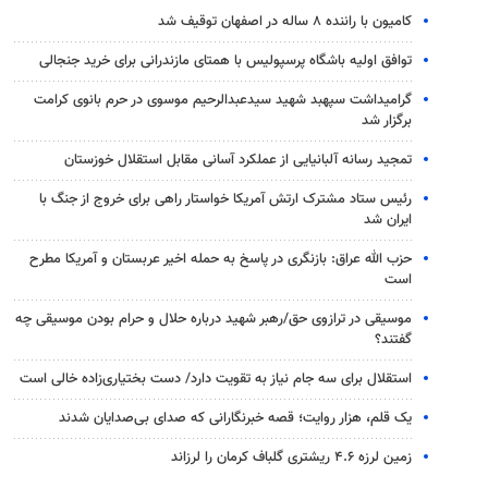
کامیون با راننده ۸ ساله در اصفهان توقیف شد
توافق اولیه باشگاه پرسپولیس با همتای مازندرانی برای خرید جنجالی
گرامیداشت سپهبد شهید سیدعبدالرحیم موسوی در حرم بانوی کرامت
برگزار شد
تمجید رسانه آلبانیایی از عملکرد آسانی مقابل استقلال خوزستان
رئیس ستاد مشترک ارتش آمریکا خواستار راهی برای خروج از جنگ با
ایران شد
حزب الله عراق: بازنگری در پاسخ به حمله اخیر عربستان و آمریکا مطرح
است
موسیقی در ترازوی حق/رهبر شهید درباره حلال و حرام بودن موسیقی چه
گفتند؟
استقلال برای سه جام نیاز به تقویت دارد/ دست بختیاری‌زاده خالی است
یک قلم، هزار روایت؛ قصه خبرنگارانی که صدای بی‌صدایان شدند
زمین لرزه ۴.۶ ریشتری گلباف کرمان را لرزاند