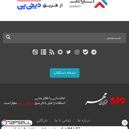
نسخه دسکتاپ
درباره ما
تماس با ما
بازرگانی
All Content by Mehr News Agency is licensed under a Creative Commons