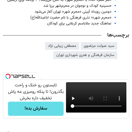
«سر سفره خدا» با «محرم شهر» به آنتن می‌رسد/ ۳ برنامه برای اربعین
حسینیه کودک و نوجوان در محرم‌شهر برپا شد
دومین رویداد آیینی «محرم شهر» تهران آغاز می‌شود
«محرم شهر»؛ نذری فرهنگی با نام حضرت اباعبدالله(ع)
نماهنگ جدید ملاباسم کربلایی برای کودکان
برچسب‌ها
سید صولت مرتضوی
مصطفی زیبایی نژاد
سازمان فرهنگی و هنری شهرداری تهران
تابستون رو خنک و راحت
بگذرون! تا پنکه رومیزی مه پاش
تخفیف داره بخرش
سفارش بده!