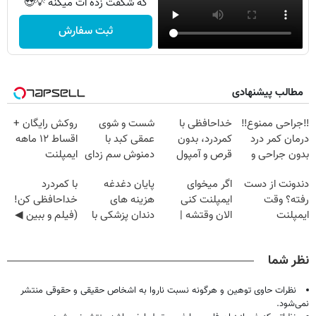
که شگفت زده ات میکنه 💡😍
ثبت سفارش
مطالب پیشنهادی
‼️جراحی ممنوع‼️
خداحافظی با
شست و شوی
روکش رایگان +
درمان کمر درد
کمردرد، بدون
عمقی کبد با
اقساط ۱۲ ماهه
بدون جراحی و
قرص و آمپول
دمنوش سم زدای
ایمپلنت
دوره نقاهت
گیاهی
دندونت از دست
اگر میخوای
پایان دغدغه
با کمردرد
رفته؟ وقت
ایمپلنت کنی
هزینه های
خداحافظی کن!
ایمپلنت
الان وقتشه |
دندان پزشکی با
(فیلم و ببین ◀
دیجیتاله
فقط با ۲۵
پک سفید کننده
پرسش‌نامه رو
میلیون تومان!!!
خانگی
پرکن)
نظر شما
نظرات حاوی توهین و هرگونه نسبت ناروا به اشخاص حقیقی و حقوقی منتشر
نمی‌شود.