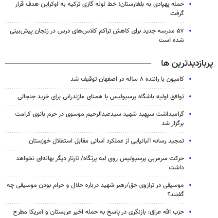
حمله پهپادی به بلغارستان؛ خط لوله گازی ترکیه به اوکراین هدف قرار
گرفت
۵۷ مدرسه جدید برای کاهش تراکم کلاس‌های درس در زنجان پیش‌بینی
شده است
پربازدیدترین ها
کامیون با راننده ۸ ساله در اصفهان توقیف شد
توافق اولیه باشگاه پرسپولیس با همتای مازندرانی برای خرید جنجالی
گرامیداشت سپهبد شهید سیدعبدالرحیم موسوی در حرم بانوی کرامت
برگزار شد
تمجید رسانه آلبانیایی از عملکرد آسانی مقابل استقلال خوزستان
حرکت سرمربی پرسپولیس روی لبه پرتگاه/ تارتار دیگر بهانه‌ای نخواهد
داشت
موسیقی در ترازوی حق/رهبر شهید درباره حلال و حرام بودن موسیقی چه
گفتند؟
حزب الله عراق: بازنگری در پاسخ به حمله اخیر عربستان و آمریکا مطرح