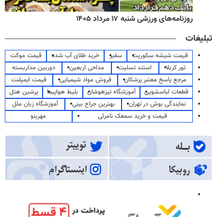
روزنامه‌های ورزشی شنبه ۱۷ مرداد ۱۴۰۵
تبلیغات
قیمت شیشه سکوریت
سفیر
خرید طلای آب شده
قیمت موکت
تور کربلا
استند تسلیت
مداحی اربعین
دوربین مداربسته
مرجع پاسخ معتبر پزشکان
فروش مواد شیمیایی
قیمت ایمپلنت
قطعات لباسشویی
آموزشگاه تیزهوشان
بلیط هواپیما
پرشین هتل
نمایندگی بوش در تهران
بهترین جراح بینی
آموزشگاه زبان ملل
قیمت و خرید سمعک نامرئی
مهرینو