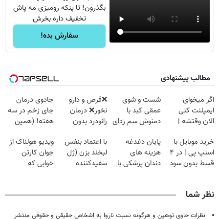
بگذرون! تا پنکه رومیزی مه پاش
تخفیف داره بخرش
سفارش بده!
مطالب پیشنهادی
اگر میخوای
شست و شوی
❌قرص‌ و دارو
جادوی درمان
ایمپلنت کنی
عمقی کبد با
نخور❌ درمان
جای زخم در سه
الان وقتشه |
دمنوش سم زدای
زانودرد بدون
هفته! (همین
فقط با ۲۵
گیاهی
قرص
حالا رایگان
خرید موبایل با
پایان دغدغه
با اعتماد بنفس
ویدیو هولناک از
میلیون تومان!!!
صحبت کنید)
اسنپ پی | در ۴
هزینه های
لبخند بزن (ژل
جوان کارتن
قسط بدون سود
دندان پزشکی با
سفیدکننده
خوابی که
و کارمزد!
پک سفید کننده
دندان40%تخفیف)
میلیاردر شد.
خانگی
آموزش رایگان
نظر شما
نظرات حاوی توهین و هرگونه نسبت ناروا به اشخاص حقیقی و حقوقی منتشر