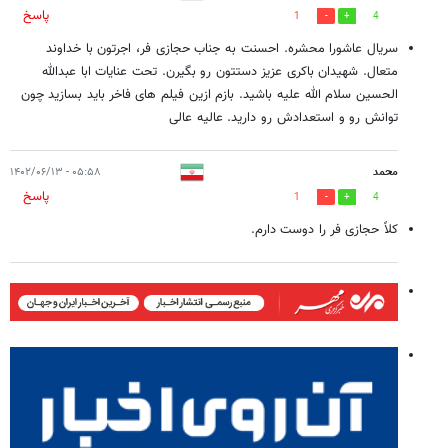
پاسخ
1
4
سریال عاشورا محشره. احسنت به جناب حجازی فر، اجرتون با خداوند
متعال. شهیدان باکری عزیز دستتون رو بگیرن. تحت عنایات ابا عبدالله
الحسین سلام الله علیه باشید. بازم ازین فیلم های فاخر باید بسازید چون
توانش رو و استعدادش رو دارید. عالیه عالی
محمد
۰۵:۵۸ - ۱۴۰۲/۰۶/۱۳
پاسخ
1
4
کلاً حجازی فر را دوست دارم.