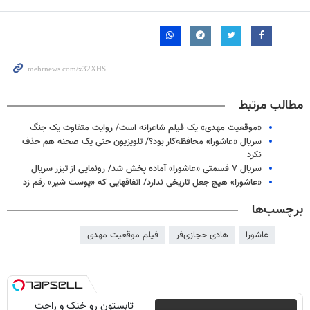
مطالب مرتبط
«موقعیت مهدی» یک فیلم شاعرانه است/ روایت متفاوت یک جنگ
سریال «عاشورا» محافظه‌کار بود؟/ تلویزیون حتی یک صحنه هم حذف
نکرد
سریال ٧ قسمتی «عاشورا» آماده پخش شد/ رونمایی از تیزر سریال
«عاشورا» هیچ جعل تاریخی ندارد/ اتفاق‎هایی که «پوست شیر» رقم زد
برچسب‌ها
عاشورا
هادی حجازی‌فر
فیلم موقعیت مهدی
تابستون رو خنک و راحت