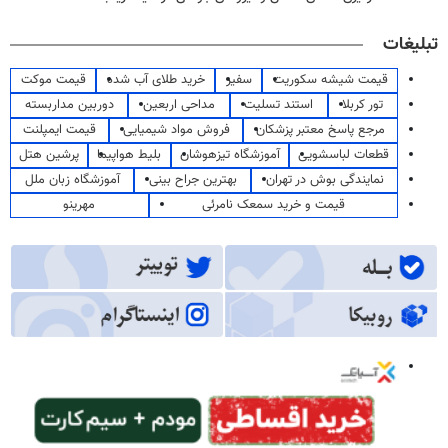
تبلیغات
قیمت شیشه سکوریت
سفیر
خرید طلای آب شده
قیمت موکت
تور کربلا
استند تسلیت
مداحی اربعین
دوربین مداربسته
مرجع پاسخ معتبر پزشکان
فروش مواد شیمیایی
قیمت ایمپلنت
قطعات لباسشویی
آموزشگاه تیزهوشان
بلیط هواپیما
پرشین هتل
نمایندگی بوش در تهران
بهترین جراح بینی
آموزشگاه زبان ملل
قیمت و خرید سمعک نامرئی
مهرینو