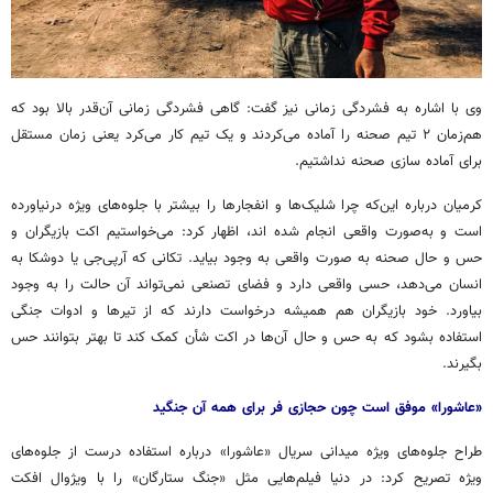
وی با اشاره به فشردگی زمانی نیز گفت: گاهی فشردگی زمانی آن‌قدر بالا بود که
هم‌زمان ۲ تیم صحنه را آماده می‌کردند و یک تیم کار می‌کرد یعنی زمان مستقل
برای آماده سازی صحنه نداشتیم.
کرمیان درباره این‌که چرا شلیک‌ها و انفجارها را بیشتر با جلوه‌های ویژه درنیاورده
است و به‌صورت واقعی انجام شده
اند
، اظهار کرد: می‌خواستیم
اکت
بازیگران و
حس و حال صحنه به صورت واقعی به وجود بیاید. تکانی که آرپی‌جی یا
دوشکا
به
انسان می‌دهد، حسی واقعی دارد و فضای تصنعی نمی‌تواند آن حالت را به وجود
بیاورد. خود بازیگران هم همیشه درخواست دارند که از تیرها و ادوات جنگی
استفاده بشود که به حس و حال آن‌ها در
اکت
شأن
کمک کند تا بهتر بتوانند حس
بگیرند.
«عاشورا» موفق است چون حجازی فر برای همه آن جنگید
طراح جلوه‌های ویژه میدانی سریال «عاشورا» درباره استفاده درست از جلوه‌های
ویژه تصریح کرد: در دنیا فیلم‌هایی مثل «جنگ ستارگان» را با ویژوال
افکت