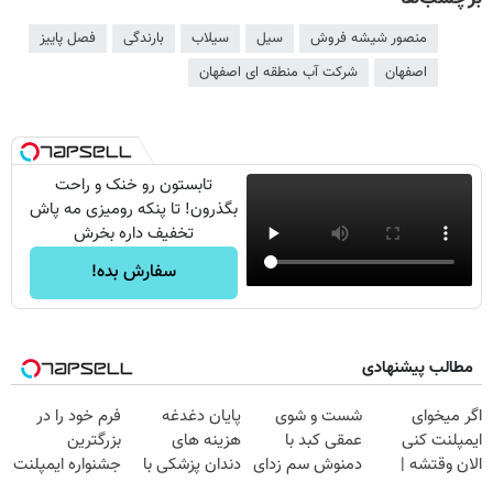
منصور شیشه فروش
سیل
سیلاب
بارندگی
فصل پاییز
اصفهان
شرکت آب منطقه ای اصفهان
تابستون رو خنک و راحت
بگذرون! تا پنکه رومیزی مه پاش
تخفیف داره بخرش
سفارش بده!
مطالب پیشنهادی
اگر میخوای
شست و شوی
پایان دغدغه
فرم خود را در
ایمپلنت کنی
عمقی کبد با
هزینه های
بزرگترین
الان وقتشه |
دمنوش سم زدای
دندان پزشکی با
جشنواره ایمپلنت
فقط با ۲۵
گیاهی
پک سفید کننده
تهران پر کنید ! |