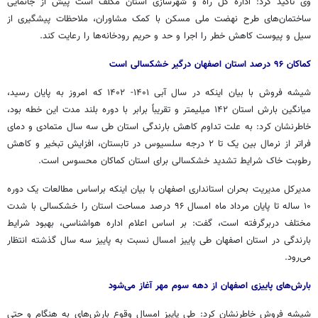
وی تاکید کرد: اداره کل راه و شهرسازی استان مکلف است پیش از جانمایی
ساختمان‌های طرح نهضت ملی مسکن با کمک مشاوران، ملاحظات پیشگیری از
سیل و پیوست کاهش خطر را اجرا و حد و حریم رودخانه‌ها را رعایت کند.
کماکان ۹۶ درصد استان اصفهان درگیر خشکسالی است
شیشه فروش با بیان اینکه در سال آبی ۱۴۰۱- ۱۴۰۲ که امروز به پایان رسید،
میانگین بارش استان ۱۴۲ میلیمتر و تقریباً برابر با دوره بلند مدت این
خطه
بود،
خاطرنشان کرد: به علت تداوم کاهش بارندگی استان طی سه سال متمادی و دمای
فراتر از نرمال بین یک تا ۲ درجه سلسیوس در تابستان، افزایش تبخیر و کاهش
رطوبت خاک شرایط تشدید خشکسالی برای استان کماکان محسوس است.
مدیرکل مدیریت بحران استانداری اصفهان با بیان اینکه
براساس
مطالعات یک دوره
۱۰ ساله تا پایان مرداد ماه امسال ۹۶ درصد مساحت استان را خشکسالی با شدت
مختلف دربرگرفته است، گفت: بر اساس اعلام اداره هواشناسی، بهبود شرایط
بارندگی در استان اصفهان طی پاییز امسال نسبت به پاییز سه سال گذشته انتظار
می‌رود.
بارش‌های پاییزی اصفهان از دهه سوم مهر آغاز می‌شود
شیشه فروش خاطرنشان کرد: طی پاییز امسال وقوع بارش‌های به هنگام و حتی