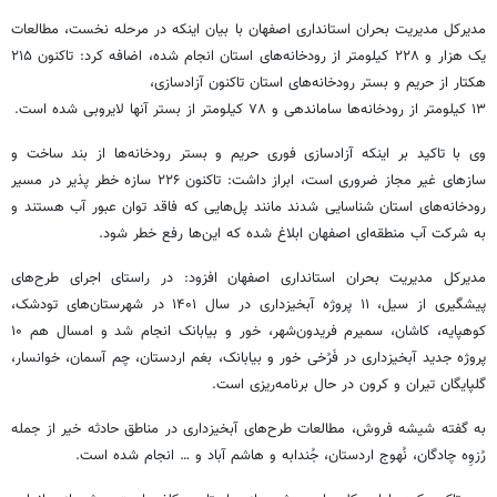
مدیرکل مدیریت بحران استانداری اصفهان با بیان اینکه در مرحله نخست، مطالعات
یک هزار و ۲۲۸ کیلومتر از رودخانه‌های استان انجام شده، اضافه کرد: تاکنون ۲۱۵
هکتار از حریم و بستر رودخانه‌های استان تاکنون آزادسازی،
۱۳ کیلومتر از رودخانه‌ها ساماندهی و ۷۸ کیلومتر از بستر آنها لایروبی شده است.
وی با تاکید بر اینکه آزادسازی فوری حریم و بستر رودخانه‌ها از بند ساخت و
سازهای غیر مجاز ضروری است، ابراز داشت: تاکنون ۲۲۶ سازه خطر پذیر در مسیر
رودخانه‌های استان شناسایی شدند مانند پل‌هایی که فاقد توان عبور آب هستند و
به شرکت آب منطقه‌ای اصفهان ابلاغ شده که این‌ها رفع خطر شود.
مدیرکل مدیریت بحران استانداری اصفهان افزود: در راستای اجرای طرح‌های
پیشگیری از سیل، ۱۱ پروژه آبخیزداری در سال ۱۴۰۱ در شهرستان‌های
تودشک
،
کوهپایه، کاشان، سمیرم فریدون‌شهر،
خور
و بیابانک انجام شد و امسال هم ۱۰
پروژه جدید آبخیزداری در فَرُخی
خور
و بیابانک،
بغم
اردستان،
چم
آسمان، خوانسار،
گلپایگان تیران و
کرون
در حال برنامه‌ریزی است.
به گفته شیشه فروش، مطالعات طرح‌های آبخیزداری در مناطق حادثه خیر از جمله
رُزوِه
چادگان،
نُهوج
اردستان،
جُندابه
و هاشم آباد و … انجام شده است.