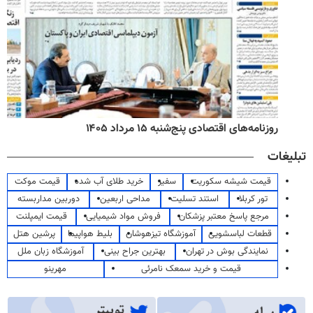
روزنامه‌های اقتصادی پنج‌شنبه ۱۵ مرداد ۱۴۰۵
تبلیغات
قیمت شیشه سکوریت
سفیر
خرید طلای آب شده
قیمت موکت
تور کربلا
استند تسلیت
مداحی اربعین
دوربین مداربسته
مرجع پاسخ معتبر پزشکان
فروش مواد شیمیایی
قیمت ایمپلنت
قطعات لباسشویی
آموزشگاه تیزهوشان
بلیط هواپیما
پرشین هتل
نمایندگی بوش در تهران
بهترین جراح بینی
آموزشگاه زبان ملل
قیمت و خرید سمعک نامرئی
مهرینو