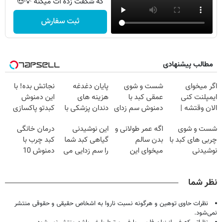
که شگفت زده ات میکنه 💡😍
ثبت سفارش
مطالب پیشنهادی
اگر میخوای
شست و شوی
پایان دغدغه
نجاتش بده! با
ایمپلنت کنی
عمقی کبد با
هزینه های
این دمنوش
الان وقتشه |
دمنوش سم زدای
دندان پزشکی با
کبدتو پاکسازی
فقط با ۲۵
گیاهی
پک سفید کننده
کن+ضمانت
شست و شوی
اگه عمر طولانی و
این نوشیدنی
درمان خانگی
میلیون تومان!!!
خانگی
مرجوعی
چربی های کبد با
بدن سالم
گیاهی کبد شما
کبد چرب با
نوشیدنی
میخوای این
را سم زدایی می
دمنوش 10
گیاهی(55%تخفیف)
نوشیدنی رو با
کند (با ضمانت
گیاه+55%
تخفیف بخر
مرجوعی)
تخفیف
نظر شما
نظرات حاوی توهین و هرگونه نسبت ناروا به اشخاص حقیقی و حقوقی منتشر
نمی‌شود.