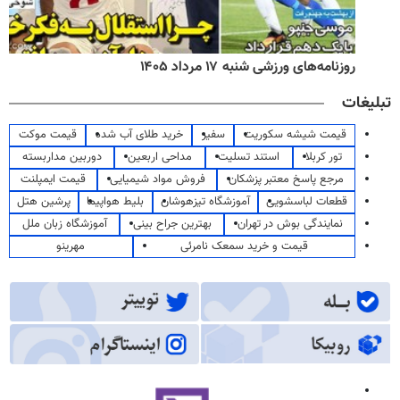
روزنامه‌های ورزشی شنبه ۱۷ مرداد ۱۴۰۵
تبلیغات
قیمت شیشه سکوریت
سفیر
خرید طلای آب شده
قیمت موکت
تور کربلا
استند تسلیت
مداحی اربعین
دوربین مداربسته
مرجع پاسخ معتبر پزشکان
فروش مواد شیمیایی
قیمت ایمپلنت
قطعات لباسشویی
آموزشگاه تیزهوشان
بلیط هواپیما
پرشین هتل
نمایندگی بوش در تهران
بهترین جراح بینی
آموزشگاه زبان ملل
قیمت و خرید سمعک نامرئی
مهرینو