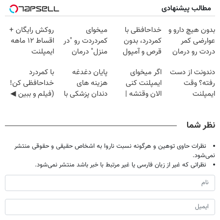
مطالب پیشنهادی
بدون هیچ دارو و
خداحافظی با
میخوای
روکش رایگان +
عوارضی کمر
کمردرد، بدون
کمردردت رو "در
اقساط ۱۲ ماهه
دردت رو درمان
قرص و آمپول
منزل" درمان
ایمپلنت
کن!
کنی؟ (◂فیلم +
دندونت از دست
اگر میخوای
پایان دغدغه
با کمردرد
(پرسش‌نامه)
◂پرسش‌نامه)
رفته؟ وقت
ایمپلنت کنی
هزینه های
خداحافظی کن!
ایمپلنت
الان وقتشه |
دندان پزشکی با
(فیلم و ببین ◀
دیجیتاله
فقط با ۲۵
پک سفید کننده
پرسش‌نامه رو
میلیون تومان!!!
خانگی
پرکن)
نظر شما
نظرات حاوی توهین و هرگونه نسبت ناروا به اشخاص حقیقی و حقوقی منتشر
نمی‌شود.
نظراتی که غیر از زبان فارسی یا غیر مرتبط با خبر باشد منتشر نمی‌شود.