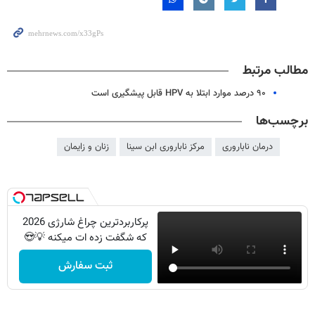
مطالب مرتبط
۹۰ درصد موارد ابتلا به HPV قابل پیشگیری است
برچسب‌ها
درمان ناباروری
مرکز ناباروری ابن سینا
زنان و زایمان
پرکاربردترین چراغ شارژی 2026
که شگفت زده ات میکنه 💡😍
ثبت سفارش