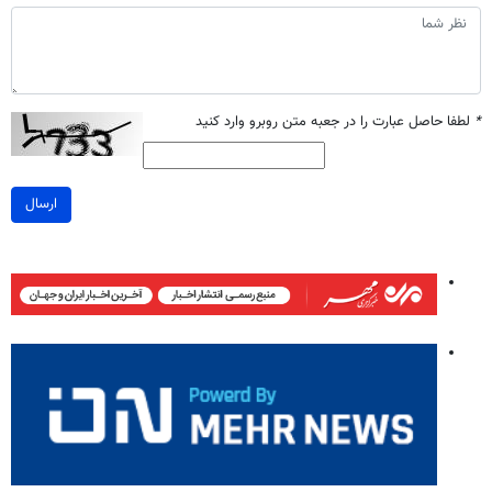
*
لطفا حاصل عبارت را در جعبه متن روبرو وارد کنید
ارسال