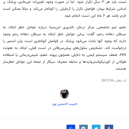
تست باید هر ۳ سال تکرار شود. اما در صورت وجود تغییرات غیرعادی، پزشک بر
اساس شرایط بیمار، فواصل تکرار را آزمایش را کوتاه‌تر می‌کند و مثلاً ممکن است
لازم باشد هر ۶ ماه این تست انجام شود.
عضو تیم تخصصی مرکز درمان ناباروری ابن‌سینا درباره عوامل خطر ابتلاء به
سرطان دهانه رحم، گفت: برخی عوامل خطر ابتلاء به سرطان دهانه رحم وجود
دارند که وجود آنها باعث می‌شود پزشک در فواصل کوتاه‌تری تست پاپ
اسمیر
را
درخواست کند. تشخیص سلول‌های پیش‌سرطانی در تست قبلی، ابتلاء به عفونت
HIV، ضعف سیستم ایمنی به دلایلی همچون پیوند عضو، شیمی‌درمانی یا استفاده
طولانی از
کورتیکواستروئیدها
و سابقه مصرف سیگار از جمله این عوامل خطرساز
هستند.
کد مطلب
5913194
حبیب احسنی پور