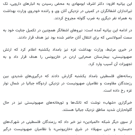
این بیانیه افزود: دکتر اشرف ابومهادی به محض رسیدن به انبارهای دارویی، تک
تیراندازان اشغالگران در کمینی در نزدیکی آنان وی و راننده خودروی وزارت بهداشت
به همراه نفر دیگری به ضرب گلوله مجروح کردند.
در ادامه این بیانیه آمده است: نیروهای اشغالگر همچنین در تکمیل جنایت خود به
سمت آمبولانسی که برای انتقال آنان حاضر شده بود نیز هدف قرار دادند.
در خبری مرتبط، وزارت بهداشت غزه نیز بامداد یکشنبه اعلام کرد که ارتش
صهیونیستی، بیمارستان صحرایی اردن در خان‌یونس را هدف قرار داد و به
تجهیزات آن آسیب وارد کرد.
رسانه‌های فلسطینی بامداد یکشنبه گزارش دادند که درگیری‌های شدیدی بین
رزمندگان مقاومت و نظامیان صهیونیست در نزدیکی اردوگاه جبالیا در شمال نوار
غزه رخ داده است.
خبرگزاری «شهاب» نوشت که تانک‌ها و توپخانه‌های صهیونیستی نیز در حال
گلوله‌باران شدید مناطق نزدیک جبالیا هستند.
از سوی دیگر شبکه «المیادین» نیز خبر داد که رزمندگان فلسطینی در شهرک‌های
«عبسان» و «بنی سهیلا» در شرق «خان‌یونس» با نظامیان صهیونیست درگیر