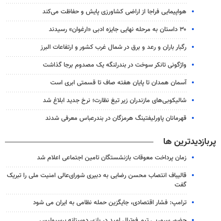
هواپیمایی فراجا از اراضی کشاورزی پایش و حفاظت می‌کند
۳۰ داستان به مرحله نهایی جایزه ادبی «ارغوان» رسیدند
رگبار باران و رعد و برق در شمال غرب کشور و ارتفاعات البرز
واژگونی تانکر سوخت در بندرلنگه یک مصدوم برجا گذاشت
آسمان همدان تا پایان هفته صاف تا قسمتی ابری است
شالیکوبی‌های مازندران زیر تیغ نظارت؛ نرخ جدید ابلاغ شد
قهرمانان پاورلیفتینگ هرمزگان در بندرعباس معرفی شدند
پربازدیدترین ها
زمان پرداخت معوقات بازنشستگان تامین اجتماعی اعلام شد
قالیباف انتصاب محسن رضایی به دبیری شورای‌عالی امنیت ملی را تبریک
گفت
ترامپ: فشار اقتصادی، جایگزین حمله نظامی به ایران می شود
حضور سرمربی تیم فوتبال امید در بازی دوستانه پرسپولیس