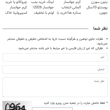
بدون سوزن
کرم جوانساز
لینک خرید بمب
چروکاتو با خرید
شدی🔥
ویژه تا امشب)
تخفیف ویژه
پوستتو 10سال
آلمانی انتخاب
جوانساز 2026!
کرم جوانساز
جوون
ستاره ها!خرید با
اونم با تخفیف
اسپیرولینا خاک
کن50%تخفیف
تخفیف
ویژه
یکسان کن!کلیک
پاییزی
جهت خرید
نظر شما
نظرات حاوی توهین و هرگونه نسبت ناروا به اشخاص حقیقی و حقوقی منتشر
نمی‌شود.
نظراتی که غیر از زبان فارسی یا غیر مرتبط با خبر باشد منتشر نمی‌شود.
*
لطفا حاصل عبارت را در جعبه متن روبرو وارد کنید