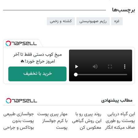
برچسب‌ها
غزه
رژیم صهیونیستی
کشته و زخمی
میخ کوب دستی فقط تا آخر
امروز حراج خورد!🔥
خرید با تخفیف
مطالب پیشنهادی
این گیاه دریایی
روند پیری رو با
مهار پیری پوست
جوانسازی طبیعی
پوستت رو طوری
این روش گیاهی
با کرم جوانساز
پوست بدون
صاف میکنه انگار
معکوس کن
پوست
بوتاکس و جراحی
20سال جوون
آلمانی(تخفیف
😳! خرید با