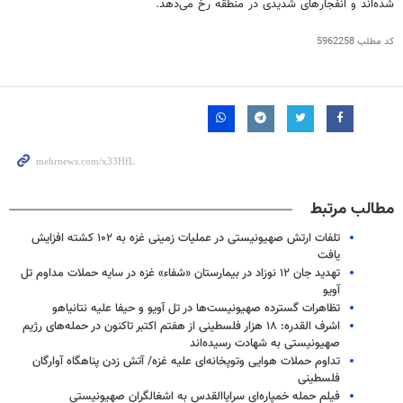
شده‌اند و انفجارهای شدیدی در منطقه رخ می‌دهد.
کد مطلب
5962258
مطالب مرتبط
تلفات ارتش صهیونیستی در عملیات زمینی غزه به ۱۰۲ کشته افزایش
یافت
تهدید جان ۱۲ نوزاد در بیمارستان «شفاء» غزه در سایه حملات مداوم تل
آویو
تظاهرات گسترده صهیونیست‌ها در تل آویو و حیفا علیه نتانیاهو
اشرف القدره: ۱۸ هزار فلسطینی از هفتم اکتبر تاکنون در حمله‌های رژیم
صهیونیستی به شهادت رسیده‌اند
تداوم حملات هوایی وتوپخانه‌ای علیه غزه/ آتش زدن پناهگاه آوارگان
فلسطینی
فیلم حمله خمپاره‌ای سرایاالقدس به اشغالگران صهیونیستی