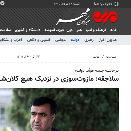
شنبه ۱۷ مرداد ۱۴۰۵
خانه
فرهنگ و ادب
هنر
دين، حوزه، انديشه
دانشگاه و فناوری
سلامت
عناوین اخبار
رهبری
دولت
مجلس
امنیتی و دفاعی
احزاب و تشکلها
سیاست
دولت
۲۲ آذر ۱۴۰۲، ۱۲:۰۱
در حاشیه جلسه هیأت دولت؛
سلاجقه: مازوت‌سوزی در نزدیک هیچ کلان‌شه