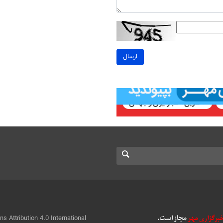
ارسال
 Attribution 4.0 International