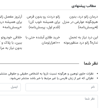
مطالب پیشنهادی
درمان زانو درد، بدون
زانو دردت رو بدون قرص
آرتروز مفصل زانو
هیچگونه عوارض در منزل
برای همیشه خوب کن!
برای همیشه درم
(◂پرسش‌نامه)
(قدم اول، پرسش‌نامه)
◗پرسش‌نامه◖
این درد نیاز به تحمل
خرید طلای آبشده حتی با
خلافی خودروتو ا
نداره❗ زانو درد منظورمونه
۱۰۰هزارتومان
ببین، با پلاک و 
بدون نیاز به مرا
حضوری
نظر شما
نظرات حاوی توهین و هرگونه نسبت ناروا به اشخاص حقیقی و حقوقی منتشر 
نظراتی که غیر از زبان فارسی یا غیر مرتبط با خبر باشد منتشر نمی‌شود.