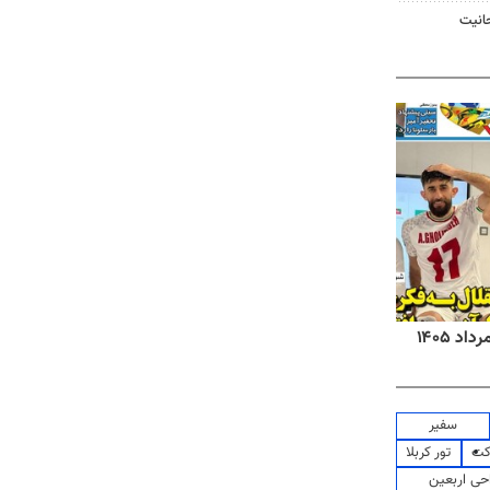
حانیت
روزنامه‌های صبح شنبه ۱۷ مرداد ۱۴۰۵
روزنام
سفیر
کت
تور کربلا
حی اربعین