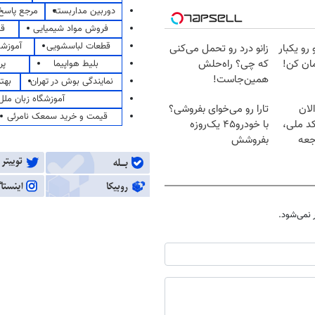
دوربین مداربسته
مرجع پاسخ 
فروش مواد شیمیایی
قی
قطعات لباسشویی
آموزشگ
 رو یکبار
زانو درد رو تحمل می‌کنی
ان کن!
که چی؟ راه‌حلش
بلیط هواپیما
پر
همین‌جاست!
نمایندگی بوش در تهران
بهت
آموزشگاه زبان ملل
لان
تارا رو می‌خوای بفروشی؟
قیمت و خرید سمعک نامرئی
کد ملی،
با خودرو۴۵ یک‌روزه
جعه
بفروشش
نمی‌شود.