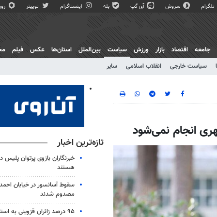
تلگرام
سروش
آی گپ
بله
اینستاگرام
توییتر
روبی
جامعه
اقتصاد
بازار
ورزش
سیاست
بین‌الملل
استان‌ها
عکس
فیلم
مج
سیاست خارجی
انقلاب اسلامی
سایر
ری انجام نمی‌شود
تازه‌ترین اخبار
خبرنگاران بازوی پرتوان پلیس د
هستند
مصدوم شدند
۹۵ درصد زائران قزوینی به استان بازگشتند