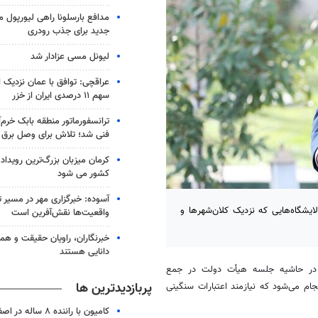
مدافع بارسلونا راهی لیورپول م
جدید برای جذب رودری
لیونل مسی عزادار شد
عراقچی: توافق با عمان نزدیک
سهم ۱۱ درصدی ایران از خزر
ترانسفورماتور منطقه بابک خرم‌آ
فنی شد؛ تلاش برای وصل برق
کرمان میزبان بزرگ‌ترین رویدا
کشور می شود
آسوده: خبرگزاری مهر در مسیر ت
شگاه‌هایی که نزدیک کلان‌شهرها و
واقعیت‌ها نقش‌آفرین است
خبرنگاران، راویان حقیقت و هم
دانایی هستند
 امروز (چهارشنبه ۲۲ آذر ماه) در حاشیه جلسه هیأت دولت در جمع
پربازدیدترین ها
فی‌سازی سوخت در ۹ پالایشگاه کشور انجام می‌شود که نیازمند اعتبارات سنگینی
کامیون با راننده ۸ ساله در اصفهان توقیف شد