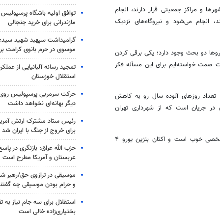
هرها و مراکز جمعیتی قرار دارند، انجام
توافق اولیه باشگاه پرسپولیس 
، انجام می‌شود و نیروگاه‌های نزدیک
مازندرانی برای خرید جنجالی
گرامیداشت سپهبد شهید سیدعب
موسوی در حرم بانوی کرامت برگ
وها دو بحث وجود دارد؛ یکی برقی کردن
رت
صمت
خواسته‌ایم برای این
مسأله
فکر
تمجید رسانه آلبانیایی از عملکر
استقلال خوزستان
حرکت سرمربی پرسپولیس روی لبه
 تعداد روزهای آلوده سال رو به کاهش
دیگر بهانه‌ای نخواهد داشت
ر جریان است که از شهرداری تهران
رئیس ستاد مشترک ارتش آمریکا
برای خروج از جنگ با ایران شد
 شخصی خوب است و
اکتان
بنزین یورو ۴
حزب الله عراق: بازنگری در پاسخ
عربستان و آمریکا مطرح است
موسیقی در ترازوی حق/رهبر شهی
و حرام بودن موسیقی چه گفتن
استقلال برای سه جام نیاز به 
بختیاری‌زاده خالی است