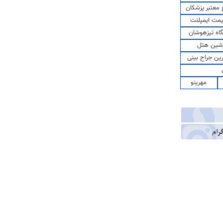
معتبر پزشکان
مت ایمپلنت
اه تیزهوشان
شین هتل
رین جراح بینی
مهرینو