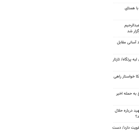
با همتای
دالرحیم
زار شد
د آسانی مقابل
 پرتگاه/ تارتار
 خواستار راهی
 به حمله اخیر
د درباره حلال
د؟
تقویت دارد/ دست