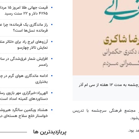
قیمت جهانی 
۴۲۶۵ دلار و ۲۲ سنت رسید
راز ماندگاری یک فرمانده؛ چرا ع
فرمانده نسل‌ها است؟
آرزوهای ایرج راد برای «تئاتر مت
نمایش تالار چهارسو
افزایش شمار غرق‌شدگی در سا
رامسر
ادامه ماندگاری هوای گرم در چ
بختیاری
دوره مقدماتی مردم‌سالاری و حکمرانی قرآنی از سوی مرکز حکمرانی قرآنی سرچشمه به مدت ۱۲ هفته از سی ام آذر
الهی‌راد:خبرگزاری مهر بازوی رس
دستاوردهای کمیته امداد است
هشتاد ویکمین سالگرد هیروشیم
 در مجتمع فرهنگی سرچشمه با تدریس
خواستار خلع سلاح هسته‌ای در
د بود.
پربازدیدترین ها