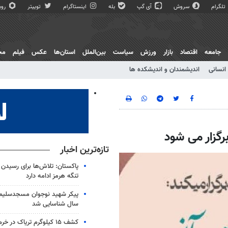
تلگرام
سروش
آی گپ
بله
اینستاگرام
توییتر
روبی
جامعه
اقتصاد
بازار
ورزش
سیاست
بین‌الملل
استان‌ها
عکس
فیلم
مج
انسانی
اندیشمندان و اندیشکده ها
رگزار می شود
تازه‌ترین اخبار
پاکستان: تلاش‌ها برای رسیدن به
تنگه هرمز ادامه دارد
سال شناسایی شد
کشف ۱۵ کیلوگرم تریاک در خرم‌آباد