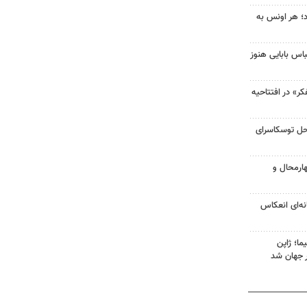
طلا امروز ۱۵ مرداد؛ هر اونس به
باس بابایی هنوز
فکر» در افتتاحیه
حل توسکاسرای
هارمحال و
انه‌ای انعکاس
ا؛ ژاپن
 جهان شد