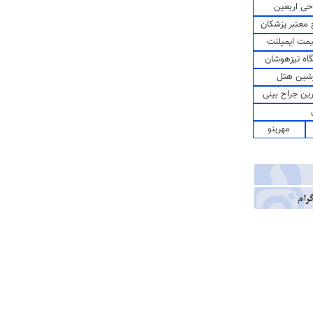
حی اربعین
معتبر پزشکان
مت ایمپلنت
اه تیزهوشان
شین هتل
رین جراح بینی
مهرینو