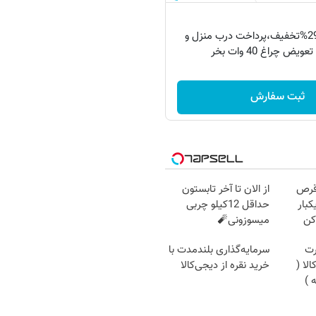
فقط امروز با 29%تخفیف،پرداخت درب منزل و
ویض چراغ 40 وات بخر
ثبت سفارش
قرص
از الان تا آخر تابستون
کبار
حداقل 12کیلو چربی
کن
میسوزونی🧨
رت
سرمایه‌گذاری بلندمدت با
لا (
خرید نقره از دیجی‌کالا