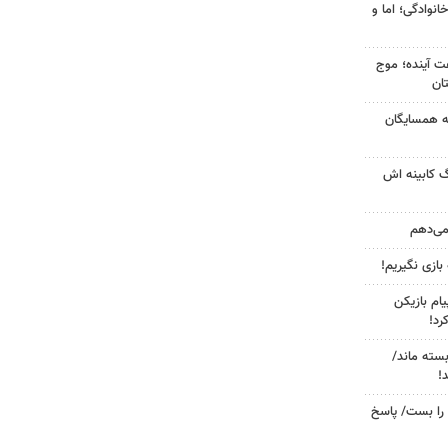
انوادگی؛ اما و
 کشور در ۷۲ ساعت آینده؛ موج
به همسایگان
گ کابینه اش
 می‌دهم
 بازی نگیریم!
ام بازیکن
رد!
بسته ماند/
!
را بست/ پاسخ