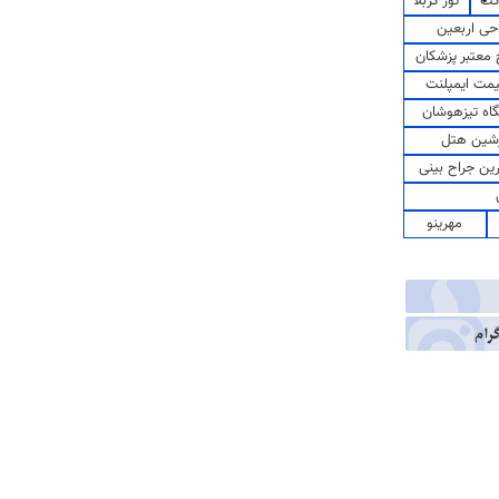
کت
تور کربلا
حی اربعین
معتبر پزشکان
مت ایمپلنت
اه تیزهوشان
شین هتل
رین جراح بینی
مهرینو