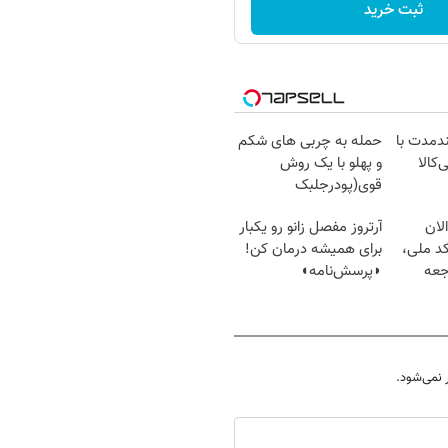
ثبت خرید
ندمدت با
حمله به چربی های شکم
‌کالا
و پهلو با یک روش
قوی(پودرجلبک
سبز45%تخفیف)
لان
آرتروز مفصل زانو رو یکبار
کد ملی،
برای همیشه درمان کن!
جعه
◗پرسش‌نامه◖
نمی‌شود.