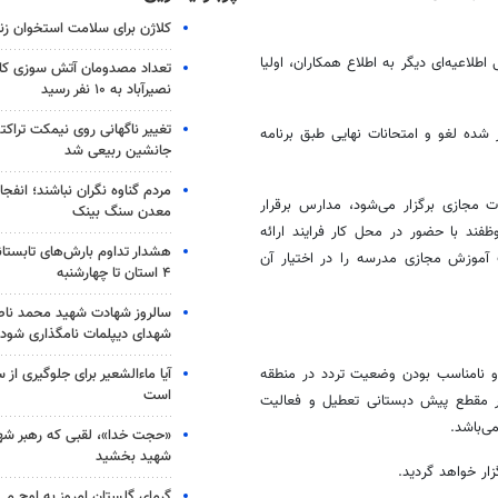
کلاژن برای سلامت استخوان زن
لاعیه‌ای دیگر به اطلاع همکاران، اولیا
تعداد مصدومان آتش سوزی کار
نصیرآباد به ۱۰ نفر رسید
تغییر ناگهانی روی نیمکت تراکتو
شده لغو و امتحانات نهایی طبق برنامه
جانشین ربیعی شد
مردم گناوه نگران نباشند؛ انفجا
 مجازی برگزار می‌شود، مدارس برقرار
معدن سنگ بینک
 با حضور در محل کار فرایند ارائه
هشدار تداوم بارش‌های تابستان
 آموزش مجازی مدرسه را در اختیار آن
۴ استان تا چهارشنبه
سالروز شهادت شهید محمد ناص
شهدای دیپلمات نامگذاری شود
آیا ماءالشعیر برای جلوگیری از
و نامناسب بودن وضعیت تردد در منطقه
است
ان، مدارس روستایی این منطقه روز شنبه ۱۶ دی ماه ۱۴۰۲ در مقطع پیش دبستانی تعطیل و فعالیت
‌باشد.
«حجت خدا»، لقبی که رهبر شهی
شهید بخشید
زار خواهد گردید.
گرمای گلستان امروز به اوج می‌ر