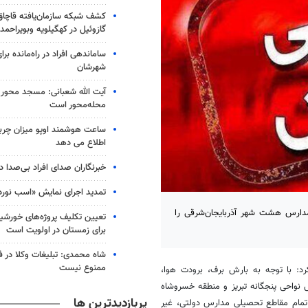
گازوئیل در کهگیلویه وبویراحمد
ساماندهی افراد در راه‌مانده بر
شهرشان
آیت الله شعبانی: مسجد محور 
محله‌محور است
ساعت هوشمند اوپو میزان چرب
اطلاع می دهد
خبرنگاران صدای افراد بی‌صدا 
تمدید اجرای نمایش «اسب نورد
مدارس هشت شهر آذربایجان‌شرقی را
تعیین تکلیف پروژه‌های خورشیدی
برای زمستان در اولویت است
شاه محمدی: تبلیغات وکلا در 
ممنوع نیست
کرد: با توجه به بارش برف، برودت هوا،
نواحی پنجگانه تبریز و منطقه
خسروشاه
پربازدیدترین ها
یت آموزشی تمام مقاطع تحصیلی مدارس دولتی، غیر