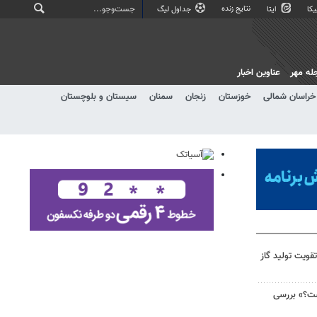
نتایج زنده
کا
ایتا
جداول لیگ
له مهر
عناوین اخبار
خراسان شمالی
خوزستان
زنجان
سمنان
سیستان و بلوچستان
قویت تولید گاز
ست؟» بررسی