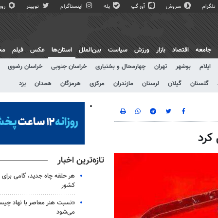
تلگرام
سروش
آی گپ
بله
اینستاگرام
توییتر
روبی
جامعه
اقتصاد
بازار
ورزش
سیاست
بین‌الملل
استان‌ها
عکس
فیلم
مج
ایلام
بوشهر
تهران
چهارمحال و بختیاری
خراسان جنوبی
خراسان رضوی
گلستان
گیلان
لرستان
مازندران
مرکزی
هرمزگان
همدان
یزد
تازه‌ترین اخبار
هر حلقه چاه جدید، گامی برای ت
کشور
«نسبت هنر معاصر با نهاد چی
می‌شود