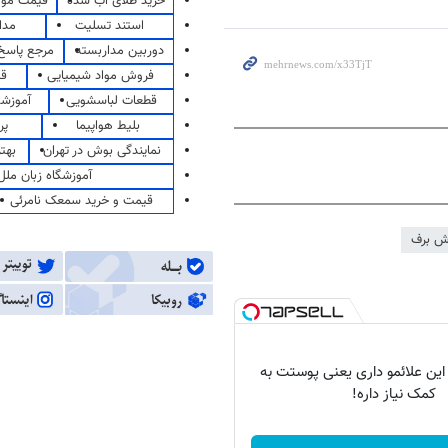
خرید طلای آب شده
قیمت مو
استند تسلیت
مدا
دوربین مداربسته
مرجع پاسخ 
فروش مواد شیمیایی
قی
قطعات لباسشویی
آموزشگ
بلیط هواپیما
پر
نمایندگی بوش در تهران
بهت
آموزشگاه زبان ملل
قیمت و خرید سمعک نامرئی
ش برف
 این علائمو داری یعنی پوستت به
کمک نیاز داره!