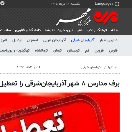
یکشنبه ۱۸ مرداد ۱۴۰۵
خانه
فرهنگ و ادب
هنر
دين، حوزه، انديشه
دانشگاه و فناوری
سلامت
عناوین اخبار
آذربایجان شرقی
آذربایجان غربی
اصفهان
اردبیل
البرز
فارس
قزوین
قم
کردستان
کرمان
کرمانشاه
کهگیلویه و بویراحمد
استانها
آذربایجان شرقی
۱۶ دی ۱۴۰۲، ۸:۳۲
برف مدارس ۸ شهر آذربایجان‌شرقی را تعطیل کرد