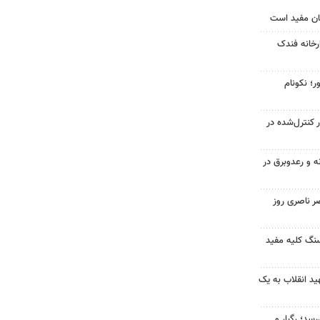
ان مفید است
خانه فندک
ر؛ نکونام
ر کنترل‌شده در
ه و رعدوبرق در
ر ناصری روز
 سنگ کلیه مفید
د انقلاب به یک
سد؛ رگبار و