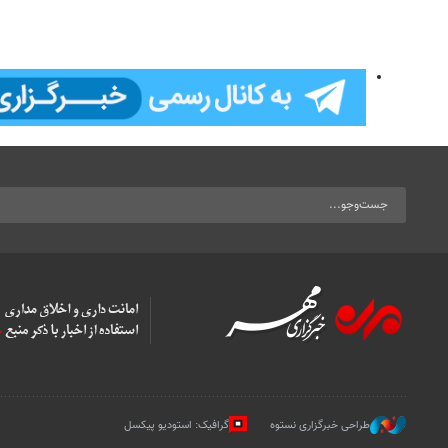
طراحی خبرگزاری نستوه
گرافیک: استودیو پیکسل