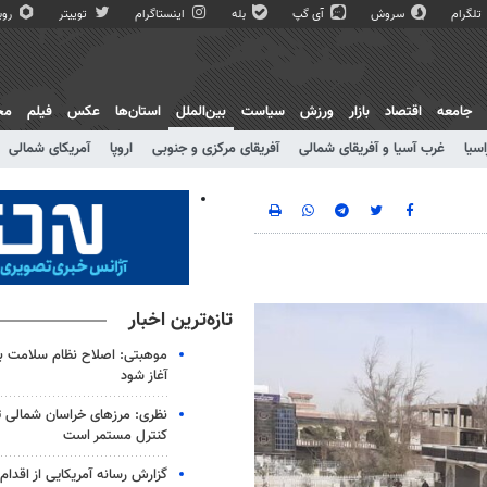
تلگرام
سروش
آی گپ
بله
اینستاگرام
توییتر
روبی
جامعه
اقتصاد
بازار
ورزش
سیاست
بین‌الملل
استان‌ها
عکس
فیلم
مج
اسیا
غرب آسیا و آفریقای شمالی
آفریقای مرکزی و جنوبی
اروپا
آمریکای شمالی
تازه‌ترین اخبار
موهبتی: اصلاح نظام سلامت باید
آغاز شود
نظری: مرزهای خراسان شمالی 
کنترل مستمر است
گزارش رسانه آمریکایی از اقدام ا