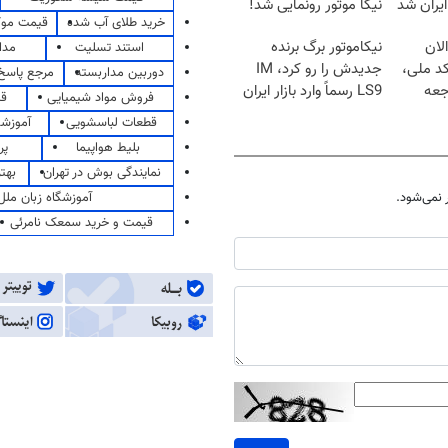
نیکا موتور رونمایی شد!
خرید طلای آب شده
قیمت مو
لان
نیکاموتور برگ برنده
استند تسلیت
مدا
کد ملی،
جدیدش را رو کرد، IM
دوربین مداربسته
مرجع پاسخ 
جعه
LS9 رسماً وارد بازار ایران
فروش مواد شیمیایی
قی
شد
قطعات لباسشویی
آموزشگ
بلیط هواپیما
پر
نمایندگی بوش در تهران
بهت
آموزشگاه زبان ملل
نمی‌شود.
قیمت و خرید سمعک نامرئی