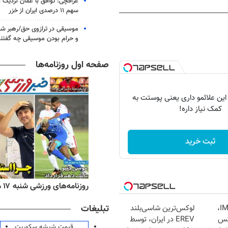
عراقچی: توافق با عمان نزدیک
سهم ۱۱ درصدی ایران از خزر
موسیقی در ترازوی حق/رهبر شهی
و حرام بودن موسیقی چه گفتن
صفحه اول روزنامه‌ها
 این علائمو داری یعنی پوستت به
کمک نیاز داره!
ثبت خرید
ه‌های اقتصادی شنبه ۱۷ مرداد ۱۴۰۵
روزنامه‌های ورزشی شنبه ۱۷ مرداد ۱۴۰۵
تبلیغات
رونمایی از IM LS9،
لوکس‌ترین شاسی‌بلند
وکس
EREV در ایران، توسط
قیمت شیشه سکوریت