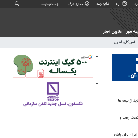
نتایج زنده
کا
ایتا
جداول لیگ
له مهر
عناوین اخبار
آمریکای لاتین
 از بیمه‌ها
تحت رصد و
یران برای پایان