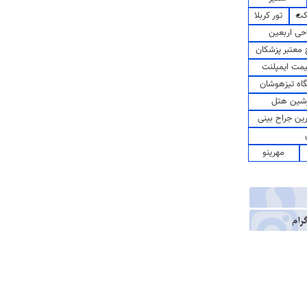
کت
تور کربلا
حی اربعین
معتبر پزشکان
مت ایمپلنت
اه تیزهوشان
شین هتل
رین جراح بینی
مهرینو