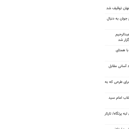
جوان به دنبال
دالرحیم
زار شد
با همتای
د آسانی مقابل
جرای طرحی که به
لاب امام سید
 پرتگاه/ تارتار