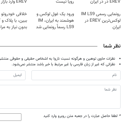
EREV در در ایران
رویا نیست
EREV وارد بازار ایران شد
رونمایی شد
رونمایی رسمی IM LS9
ورود یک غول لوکس و
خلافی خودروتو ا
لوکس‌ترین EREV در
هوشمند به ایران، IM
ببین، با پلاک و 
ایران
LS9 رسماً رونمایی شد
بدون نیاز به مرا
حضوری
نظر شما
نظرات حاوی توهین و هرگونه نسبت ناروا به اشخاص حقیقی و حقوقی منتشر 
نظراتی که غیر از زبان فارسی یا غیر مرتبط با خبر باشد منتشر نمی‌شود.
*
لطفا حاصل عبارت را در جعبه متن روبرو وارد کنید