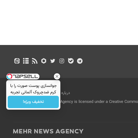
جوانسازی پوست صورت را با
کرم ضدچروک آلمانی تجربه
درباره ما
تماس با ما
بازرگانی
کنید!
تخفیف ویژه!
All Content by Mehr News Agency is licensed under a Creative Commons
License.