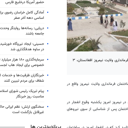
حضور آمریکا درخلیج فارس
آمادگی کامل خراسان رضوی برای
اساسی دهه آخر صفر
دریایی: رسانه‌ها روایتگر وحدت
جامعه باشند
در ساوه هدفگذاری شد
سرمایه‌گذاری ۱۸۰ هزار
با منفجر کردن مواد انفجاری همراه از سوی یک فرد انتحاری در ساختمان فرمانداری ولایت نیمروز افغانستان، ۳
خصوصی برای ایجاد هاب لجس
خبرنگاران ظرفیت‌ها و خدمات ان
شفاف برای مردم تبیین کنند
ختمان فرمانداری ولایت نیمروز واقع در
پیام تبریک رئیس شورای اسلامی
مناسبت روز خبرنگار
 نیمروز امروز یکشنبه وقوع انفجار در
سخنگوی ارتش: نظم ایرانی حاکم
اختمان پس از شناسایی از سوی نیروهای
غیرقابل بازگشت است
پربازدیدترین ها
ید کرد که در انفجار امروز در ساختمان