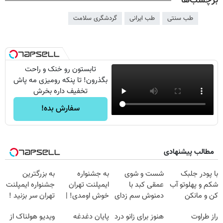
برچسب‌ها
طب سنتی
طب ایرانی
گردشگری سلامت
تابستون رو خنک و راحت
بگذرون! تا پنکه رومیزی مه پاش
تخفیف داره بخرش
سفارش بده!
مطالب پیشنهادی
با پودر جلبک
شست و شوی
به جشنواره
به بزرگترین
شکم و پهلوتو آب
عمقی کبد با
ایمپلنت تهران
جشنواره ایمپلنت
کن و مانکن
دمنوش سم زدای
خوش اومدی! |
تهران سر بزنید !
شو(تخفیف تا
گیاهی
فرصت محدوده!
| فقط ۲۵
راز طراوت
هنوز برای زانو درد
پایان دغدغه
ویدیو هولناک از
امشب)
مشاوره رایگان
میلیون !