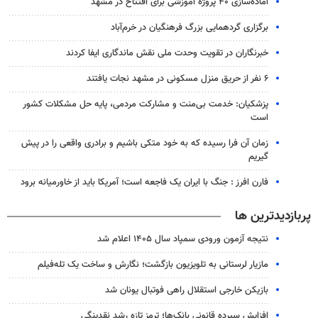
آماده‌سازی ۴۰ پروژه آموزشی برای افتتاح در مشهد
برگزاری گردهمایی بزرگ فرهنگیان در خرم‌آباد
خبرنگاران در تقویت وحدت ملی نقش ماندگاری ایفا کردند
۶ نفر از حریق منزل مسکونی در مشهد نجات یافتند
پزشکیان: خدمت بی‌منت و مشارکت مردمی، پایه حل مشکلات کشور
است
زمان آن فرا رسیده که به خود متکی باشیم و برادری واقعی را در پیش
گیریم
فارن افرز : جنگ با ایران یک فاجعه است؛ آمریکا باید از خاورمیانه برود
پربازدیدترین ها
نتیجه آزمون ورودی سمپاد سال ۱۴۰۵ اعلام شد
مازیار لرستانی به تلویزیون بازگشت؛ نگارش و ساخت یک تله‌فیلم
بازیکن خارجی استقلال راهی فوتبال یونان شد
افزایش سپرده قانونی بانک‌ها؛ ترمز تازه رشد نقدینگی