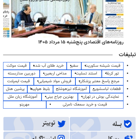
روزنامه‌های اقتصادی پنج‌شنبه ۱۵ مرداد ۱۴۰۵
تبلیغات
قیمت شیشه سکوریت
سفیر
خرید طلای آب شده
قیمت موکت
تور کربلا
استند تسلیت
مداحی اربعین
دوربین مداربسته
مرجع پاسخ معتبر پزشکان
فروش مواد شیمیایی
قیمت ایمپلنت
قطعات لباسشویی
آموزشگاه تیزهوشان
بلیط هواپیما
پرشین هتل
نمایندگی بوش در تهران
بهترین جراح بینی
آموزشگاه زبان ملل
قیمت و خرید سمعک نامرئی
مهرینو