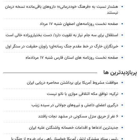
هشدار نسبت به «فرهنگ خوددرمانی»؛ داروهای باقی‌مانده نسخه درمان
نیستند
صفحه نخست روزنامه‌های اصفهان شنبه ۱۷ مرداد
استقلال برای سه جام نیاز به تقویت دارد/ دست بختیاری‌زاده خالی است
خبرنگاران خارگ در خط مقدم جنگ رسانه‌ای؛ راویان حقیقت در سنگر اول
صفحه نخست روزنامه های استان فارس شنبه ۱۷ مردادماه
پربازدیدترین ها
موافقت مشروط آمریکا برای برداشتن محاصره دریایی ایران
ترکیه: توافق مکه ائتلافی موازی با ناتو نیست
درگیری اعضای داعش و نیروهای جولانی در سیده زینب
۶ نفر از حریق منزل مسکونی در مشهد نجات یافتند
جدیدترین ادعاها و اقدامات خصمانه واشنگتن علیه ایران
رئیس ستاد مشترک ارتش آمریکا خواستار راهی برای خروج از جنگ با