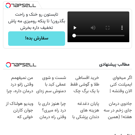
تابستون رو خنک و راحت
بگذرون! تا پنکه رومیزی مه پاش
تخفیف داره بخرش
سفارش بده!
مطالب پیشنهادی
اگر میخوای
خرید اقساطی
شست و شوی
من نمیفهمم
ایمپلنت کنی
طلا و گوشی فقط
عمقی کبد با
وقتی زانو درد
الان وقتشه |
با یک برگ چک
دمنوش سم زدای
درمان داره، چرا
فقط با ۲۵
صیادی
گیاهی
دردش رو داری
جادوی درمان
پایان دغدغه
چرا هنوز داری با
ویدیو هولناک از
میلیون تومان!!!
تحمل میکنی؟❗
جای زخم در سه
هزینه های
درد راه میری؟
جوان کارتن
هفته! (همین
دندان پزشکی با
وقتی راه درمان
خوابی که
حالا رایگان
پک سفید کننده
جلو پاته!
میلیاردر شد.
صحبت کنید)
خانگی
آموزش رایگان