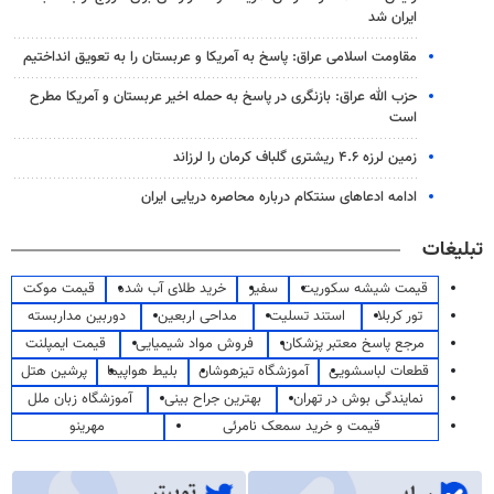
ایران شد
مقاومت اسلامی عراق: پاسخ به آمریکا و عربستان را به تعویق انداختیم
حزب الله عراق: بازنگری در پاسخ به حمله اخیر عربستان و آمریکا مطرح
است
زمین لرزه ۴.۶ ریشتری گلباف کرمان را لرزاند
ادامه ادعاهای سنتکام درباره محاصره دریایی ایران
تبلیغات
قیمت شیشه سکوریت
سفیر
خرید طلای آب شده
قیمت موکت
تور کربلا
استند تسلیت
مداحی اربعین
دوربین مداربسته
مرجع پاسخ معتبر پزشکان
فروش مواد شیمیایی
قیمت ایمپلنت
قطعات لباسشویی
آموزشگاه تیزهوشان
بلیط هواپیما
پرشین هتل
نمایندگی بوش در تهران
بهترین جراح بینی
آموزشگاه زبان ملل
قیمت و خرید سمعک نامرئی
مهرینو