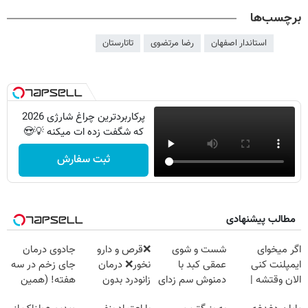
برچسب‌ها
استاندار اصفهان
رضا مرتضوی
تاتارستان
پرکاربردترین چراغ شارژی 2026
که شگفت زده ات میکنه 💡😍
ثبت سفارش
مطالب پیشنهادی
اگر میخوای
شست و شوی
❌قرص‌ و دارو
جادوی درمان
ایمپلنت کنی
عمقی کبد با
نخور❌ درمان
جای زخم در سه
الان وقتشه |
دمنوش سم زدای
زانودرد بدون
هفته! (همین
فقط با ۲۵
گیاهی
قرص
حالا رایگان