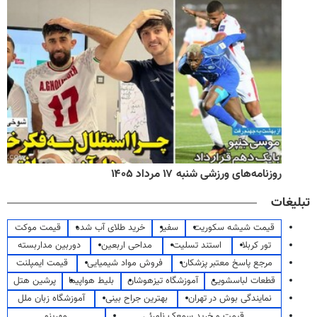
روزنامه‌های ورزشی شنبه ۱۷ مرداد ۱۴۰۵
تبلیغات
قیمت شیشه سکوریت
سفیر
خرید طلای آب شده
قیمت موکت
تور کربلا
استند تسلیت
مداحی اربعین
دوربین مداربسته
مرجع پاسخ معتبر پزشکان
فروش مواد شیمیایی
قیمت ایمپلنت
قطعات لباسشویی
آموزشگاه تیزهوشان
بلیط هواپیما
پرشین هتل
نمایندگی بوش در تهران
بهترین جراح بینی
آموزشگاه زبان ملل
قیمت و خرید سمعک نامرئی
مهرینو