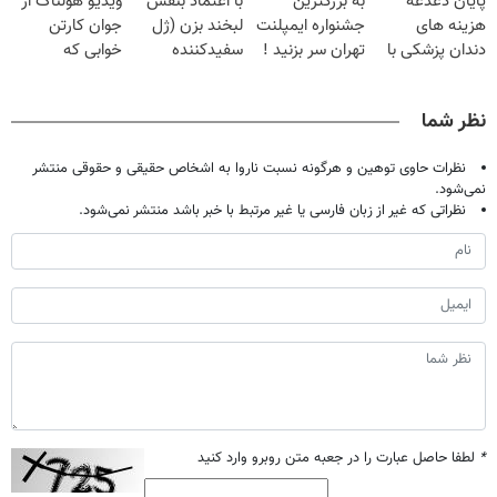
پایان دغدغه
به بزرگترین
با اعتماد بنفس
ویدیو هولناک از
میلیون تومان!!!
صحبت کنید)
هزینه های
جشنواره ایمپلنت
لبخند بزن (ژل
جوان کارتن
دندان پزشکی با
تهران سر بزنید !
سفیدکننده
خوابی که
پک سفید کننده
| فقط ۲۵
دندان40%تخفیف)
میلیاردر شد.
خانگی
میلیون !
آموزش رایگان
نظر شما
نظرات حاوی توهین و هرگونه نسبت ناروا به اشخاص حقیقی و حقوقی منتشر
نمی‌شود.
نظراتی که غیر از زبان فارسی یا غیر مرتبط با خبر باشد منتشر نمی‌شود.
*
لطفا حاصل عبارت را در جعبه متن روبرو وارد کنید