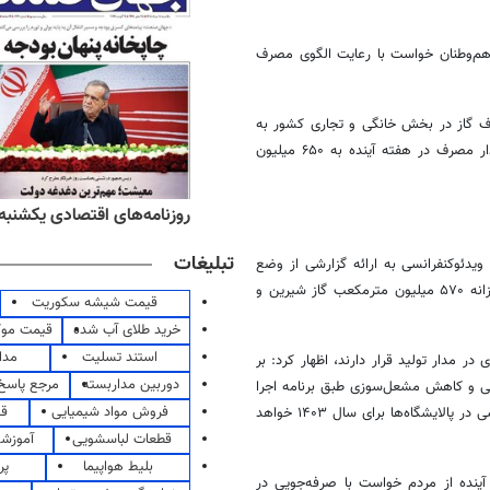
 هم‌وطنان خواست با رعایت الگوی مصرف
رف گاز در بخش خانگی و تجاری کشور به
۶۰۰ میلیون مترمکعب رسید و پیش‌بینی می‌شود با توجه به برودت هوا مقدار مصرف در هفته آینده به ۶۵۰ میلیون
ه‌های ورزشی یکشنبه ۱۸ مرداد ۱۴۰۵
روزنامه‌های اقتصادی یکشنبه ۱۸ مرداد ۴۰۵
تبلیغات
یدئوکنفرانسی به ارائه گزارشی از وضع
تولید گاز شیرین در این مجتمع پرداخت و گفت: هم‌اکنون به‌طور میانگین روزانه ۵۷۰ میلیون مترمکعب گاز شیرین و
قیمت شیشه سکوریت
خرید طلای آب شده
قیمت مو
استند تسلیت
مدا
در مدار تولید قرار دارند، اظهار کرد: بر
دوربین مداربسته
مرجع پاسخ 
فنی و کاهش مشعل‌سوزی طبق برنامه اجرا
فروش مواد شیمیایی
قی
شده است و پس از گذر از سرمای امسال این مجتمع آماده آغاز تعمیرات اساسی در پالایشگاه‌ها برای سال ۱۴۰۳ خواهد
قطعات لباسشویی
آموزشگ
بلیط هواپیما
پر
ینده از مردم خواست با صرفه‌جویی در