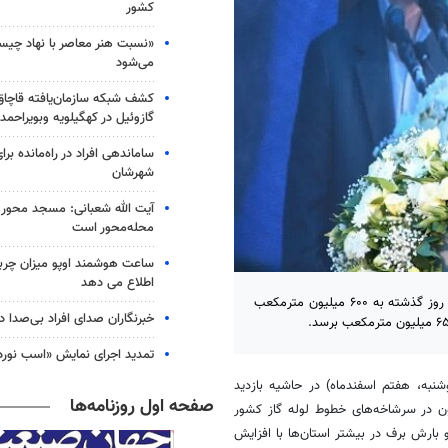
کشور
«نسبت هنر معاصر با نهاد چی
می‌شود
گازوئیل در کهگیلویه وبویراحمد
ساماندهی افراد در راه‌مانده بر
شهرشان
آیت الله شعبانی: مسجد محور 
محله‌محور است
ساعت هوشمند اوپو میزان چرب
اطلاع می دهد
مدیرعامل شرکت ملی گاز گفت: مصرف گاز در بخش خانگی و تجاری کشور روز گذشته به ۶۰۰ میلیون مترمکعب
خبرنگاران صدای افراد بی‌صدا 
تمدید اجرای نمایش «اسب نورد
نبه، هفتم اسفندماه) در حاشیه بازدید
صفحه اول روزنامه‌ها
ون در سرشاخه‌های خطوط لوله گاز کشور
بارش برف در بیشتر استان‌ها با افزایش