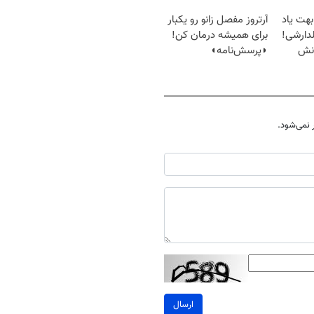
بهت یاد
آرتروز مفصل زانو رو یکبار
دارشی!
برای همیشه درمان کن!
انش
◗پرسش‌نامه◖
نمی‌شود.
ارسال