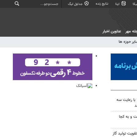
نتایج زنده
کا
ایتا
جداول لیگ
له مهر
عناوین اخبار
ایر حوزه ها
با رعایت سه
د
ت و به کجا
قویت تولید گاز