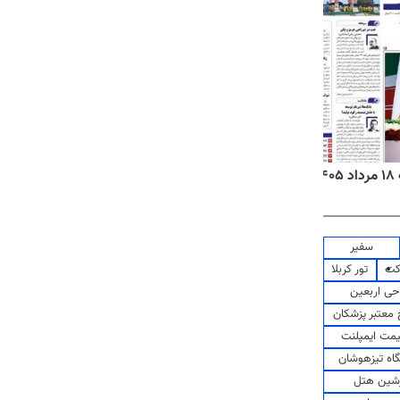
۱
روزنامه‌های صبح یکشنبه ۱۸ مرداد ۱۴۰۵
روزنام
سفیر
کت
تور کربلا
حی اربعین
معتبر پزشکان
مت ایمپلنت
اه تیزهوشان
شین هتل