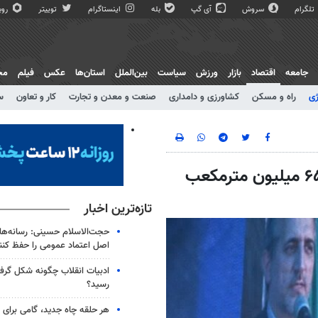
تلگرام
سروش
آی گپ
بله
اینستاگرام
توییتر
روبی
جامعه
اقتصاد
بازار
ورزش
سیاست
بین‌الملل
استان‌ها
عکس
فیلم
مج
ژی
راه و مسکن
کشاورزی و دامداری
صنعت و معدن و تجارت
کار و تعاون
س
مصرف روزانه گاز بخش خانگی و تجاری به ۶۵۰ میلیون مترمکعب
تازه‌ترین اخبار
حجت‌الاسلام حسینی: رسانه‌ها 
اصل اعتماد عمومی را حفظ کنن
ادبیات انقلاب چگونه شکل گرف
رسید؟
هر حلقه چاه جدید، گامی برای ت