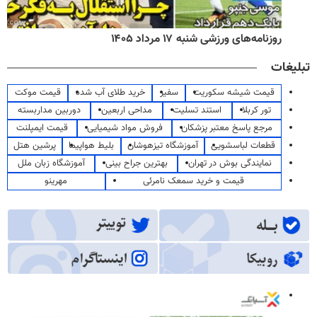
روزنامه‌های ورزشی شنبه ۱۷ مرداد ۱۴۰۵
تبلیغات
قیمت شیشه سکوریت
سفیر
خرید طلای آب شده
قیمت موکت
تور کربلا
استند تسلیت
مداحی اربعین
دوربین مداربسته
مرجع پاسخ معتبر پزشکان
فروش مواد شیمیایی
قیمت ایمپلنت
قطعات لباسشویی
آموزشگاه تیزهوشان
بلیط هواپیما
پرشین هتل
نمایندگی بوش در تهران
بهترین جراح بینی
آموزشگاه زبان ملل
قیمت و خرید سمعک نامرئی
مهرینو