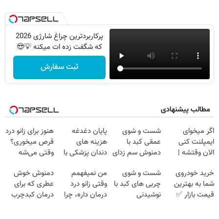
پرکاربردترین چراغ شارژی 2026
که شگفت زده ات میکنه 💡😍
ثبت سفارش
مطالب پیشنهادی
اگر میخوای
شست و شوی
پایان دغدغه
هنوز برای زانو درد
ایمپلنت کنی
عمقی کبد با
هزینه های
قرص میخوری؟
الان وقتشه |
دمنوش سم زدای
دندان پزشکی با
وقتی می‌شه
فقط با ۲۵
گیاهی
پک سفید کننده
بدون عمل
خرید خودروی
شست و شوی
من نمیفهمم
دمنوش خوش
میلیون تومان!!!
خانگی
درمانش کرد؟؟؟؟
شما به بهترین
چربی های کبد با
وقتی زانو درد
عطری که برای
قیمت بازار ✅
نوشیدنی
درمان داره، چرا
درمان کبدچرب
گیاهی(55%تخفیف)
دردش رو داری
معجزه میکنه
تحمل میکنی؟❗