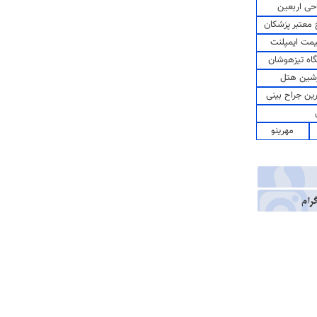
حی اربعین
معتبر پزشکان
مت ایمپلنت
اه تیزهوشان
شین هتل
رین جراح بینی
مهرینو