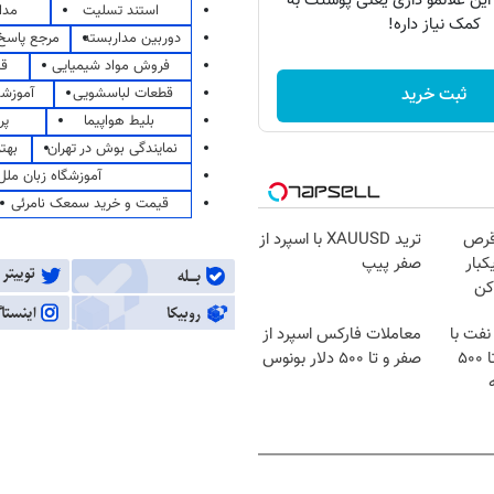
 این علائمو داری یعنی پوستت به
استند تسلیت
مدا
کمک نیاز داره!
دوربین مداربسته
مرجع پاسخ 
فروش مواد شیمیایی
قی
ثبت خرید
قطعات لباسشویی
آموزشگ
بلیط هواپیما
پر
نمایندگی بوش در تهران
بهت
آموزشگاه زبان ملل
قیمت و خرید سمعک نامرئی
قرص
ترید XAUUSD با اسپرد از
کبار
صفر پیپ
کن
نفت با
معاملات فارکس اسپرد از
اسپرد از صفر و تا ۵۰۰
صفر و تا ۵۰۰ دلار بونوس