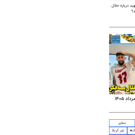
د درباره حلال
د؟
روزنامه‌های صبح شنبه ۱۷ مرداد ۱۴۰۵
روزنام
سفیر
کت
تور کربلا