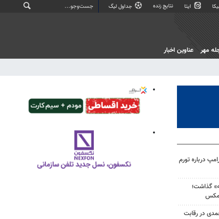
نتایج زنده
کا
ایتا
جداول لیگ
له مهر
عناوین اخبار
مپ درباره تورم
ه» گذاشت؛
‌مکس
حمدی در رقابت