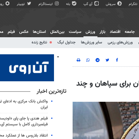
تلگرام
سروش
آی گپ
بله
اینستاگرام
توییتر
روبی
جامعه
اقتصاد
بازار
ورزش
سیاست
بین‌الملل
استان‌ها
عکس
فیلم
مج
ورزش‌های رزمی
سایر ورزش‌ها
جداول لیگ
نتایج زنده
 برای سپاهان و چند
تازه‌ترین اخبار
واکنش بانک مرکزی به ادعای ترا
ایران
فیلم هندی پا جای پای «اودیس
فیلمبرداری کامل با سیستم آی
انتقاد بلاروس ها از عملکرد م