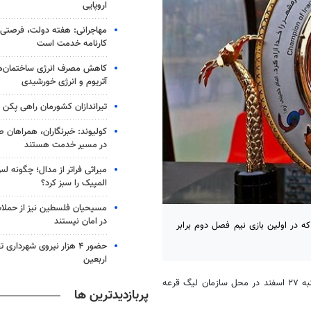
اروپایی
مهاجرانی: هفته دولت، فرصتی ب
کارنامه خدمت است
کاهش مصرف انرژی ساختمان‌ها
آتریوم و انرژی خورشیدی
تیراندازان کشورمان راهی پکن 
کولیوند: خبرنگاران، همراهان ص
در مسیر خدمت هستند
میراثی فراتر از مدال؛ چگونه ل
المپیک را سبز کرد؟
مسیحیان فلسطین نیز از حملا
در امان نیستند
 در اولین بازی نیم فصل دوم برابر
حضور ۴ هزار نیروی شهرداری
اربعین
، مرحله یک هشتم نهایی جام حذفی فوتبال امروز یکشنبه ۲۷ اسفند در محل سازمان لیگ قرعه
پربازدیدترین ها