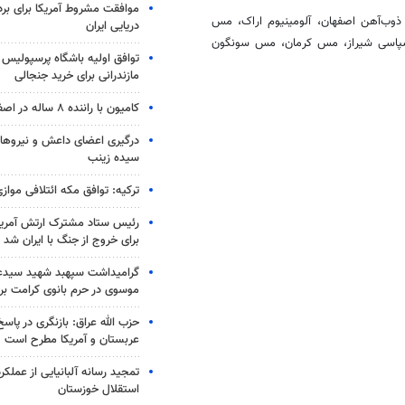
موافقت مشروط آمریکا برای بر
، ذوب‌آهن اصفهان، آلومینیوم اراک، مس
دریایی ایران
جر سپاسی شیراز، مس کرمان، مس سونگون
توافق اولیه باشگاه پرسپولیس 
مازندرانی برای خرید جنجالی
کامیون با راننده ۸ ساله در اصفهان توقیف شد
درگیری اعضای داعش و نیروهای
سیده زینب
ترکیه: توافق مکه ائتلافی موازی
رئیس ستاد مشترک ارتش آمریکا
برای خروج از جنگ با ایران شد
گرامیداشت سپهبد شهید سیدعب
موسوی در حرم بانوی کرامت برگ
حزب الله عراق: بازنگری در پاسخ
عربستان و آمریکا مطرح است
تمجید رسانه آلبانیایی از عملکر
استقلال خوزستان