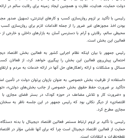
دولت حمایت، هدایت، نظارت و همچنین ایجاد زمینه برای رقابت سالم در ارائ
رئیسی
با تأکید بر لزوم روان‌سازی کسب و کارهای اینترنتی، تسهیل صدور مج
بودن اخذ مجوزهای غیر ضرور را از جمله اقدامات لازم برای روان‌سازی کسب و
محیطی سالم، رقابتی و آرام با دسترسی آسان به بازارهای داخلی و خارجی از ج
فعالین این بخش است.
رئیس
جمهور با بیان اینکه نظام اجرایی کشور به فعالین بخش اقتصاد دیجی
احتمالی پیش‌روی فعالین این بخش را پیگیری خواهد کرد، از فعالان کس
مسائل و مشکلات و ارائه راهکارهای حل آنها در ارائه خدمات به مردم و ارتقای
«استفاده از ظرفیت بخش خصوصی به عنوان بازوان پرتوان دولت در تأمین امن
«تأکید بر ضرورت حفظ حقوق بخش خصوصی از جانب بخش‌های دولتی»، «توج
روزنامه‌های صبح شنبه ۱۷ مرداد ۱۴۰۵
روزنام
و «ضرورت کار و تلاش مضاعف در حوزه کودک در بستر فضای مجازی با م
اقتصادی» از دیگر نکاتی بود که
رئیس
جمهور در این جلسه ناظر به سخنان 
مجازی مطرح کرد.
رئیسی
با تأکید بر لزوم ارتباط مستمر فعالین اقتصاد دیجیتال با بدنه دستگاه
حمایت از فعالین اقتصاد دیجیتال است چرا که برای آنها نقشی مؤثر در اقتصاد
نقطه‌نظرات و انتقادات است.