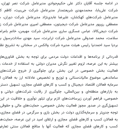
در ادامه جلسه آقایان دکتر علی حکیم‌جوادی مدیرعامل شرکت نصر تهران، م
شرکت علی‌بابا، محمدمهدی شریعتمدار مدیرعامل شرکت
جی‌بیت
، کاظم
کی
مدیرعامل شرکت‌های کهکشان، علیرضا عابدی‌نژاد مدیرعامل شرکت دوران، 
مصطفی ری‌پور مدیرعامل شرکت
دیجیتون
، مصطفی امیری مدیرعامل شرکت
ز
شرکت
دیجی‌کالا
، عباس عسگری ساری مدیرعامل شرکت
مهیمن
، خانم
بامرام
سلامت، محمد صدوقی مدیرعامل شرکت
ترابرنت
، سید مهدی سادات‌رسول بن
بردیا سید
احمدنیا
رئیس
هیئت مدیره شرکت
والکس
در سخنانی به تشریح نظرا
قدردانی از برنامه‌ها و اقدامات دولت مردمی برای توجه به بخش فناوری‌ها
بیشتر به این عرصه، لزوم تغییر نگرش مدیران دولتی به استفاده از خدمات و 
فعالیت بخش خصوصی در این بخش برای جلوگیری از خروج شرکت‌ها
ساماندهی موضوع مالیات‌ستانی و توزیع و تخصیص عادلانه ارز به فعالان 
سرمایه فعالان اقتصاد دیجیتال و کسب و کارهای فضای مجازی، تسهیل دست
به بازارهای منطقه‌ای و بین‌المللی، جلوگیری از رقابت شرکت‌های دولتی و
خصوصی، فراهم آوردن زیرساخت‌های لازم برای تبلور نوآوری و خلاقیت در این
تسهیل‌گری در صدور مجوز فعالیت بخش خصوصی، حمایت‌های مالی و حقوقی ا
توجه جدی‌تر و سرمایه‌گذاری دولت در بخش بازی و سرگرمی در فضای مجازی، ت
به فعالان کسب و کارهای فضای مجازی و ارتقای امید در این عرصه، حمایت‌های
کسب و کارهای فضای مجازی که فعالیت آنها با منافع فعالان سنتی تعارض