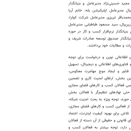
جید حسینی‌نژاد مدیرعامل و بنیانگذار
ال
مدیرعامل اپلیکیشن بله، خانم آریا
محمدباقر تبریزی مدیرعامل شرکت
کوئرا
،
رین‌پال
، سید مسعود طباطبایی مدیرعامل
بنیانگذار نرم‌افزار کسب و کار در حوزه
یانگذار صندوق توسعه صادرات شریف و
ت و مطالبات خود پرداختند.
ی اطلاعاتی نوین و درخواست برای توجه
فناوری‌های اطلاعاتی و دیجیتال، تسهیل
ی
فناور
و ایجاد موج مهاجرت معکوس،
این بخش، ارتقای امنیت کاری و تضمین
رسی فعالان کسب و کارهای فضای مجازی
 حتی نهادهای تنظیم‌گر با فعالان بخش
 حوزه، توجه ویژه به بحث امنیت شبکه،
ز فعالین کسب و کارهای فضای مجازی،
لاش برای بهبود کیفیت اینترنت، اعتماد
 قانونی و حقوقی از آن دسته از فعالان
 دارد، توجه بیشتر به فعالان کسب و