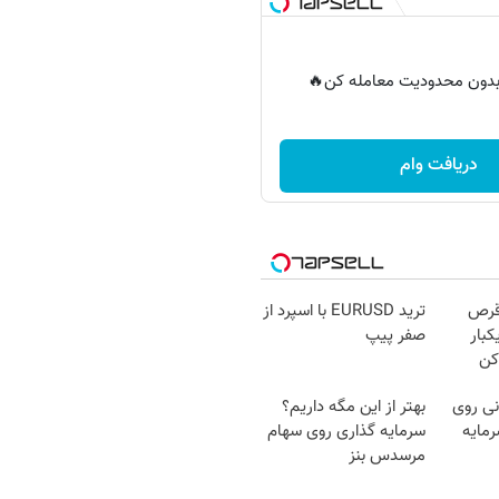
ر بدون محدودیت معامله کن🔥
دریافت وام
قرص
ترید EURUSD با اسپرد از
کبار
صفر پیپ
کن
ی روی
بهتر از این مگه داریم؟
مایه
سرمایه گذاری روی سهام
مرسدس بنز