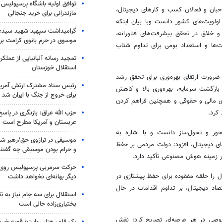
توافق اولیه باشگاه پرسپولیس 
 نظرات و دیدگاه‌های ۱۵ تن از صاحبان و فعالان کسب و کارهای دیجیتال،
مازندرانی برای خرید جنجالی
اولویت‌های کشور دانست وبا بیان اینکه
گرامیداشت سپهبد شهید سیدعب
 و خلاق در تحقق پیشرفت‌های
فناورانه
،
موسوی در حرم بانوی کرامت برگ
‌ها و استعداد بومی برای تداوم شتاب
تمجید رسانه آلبانیایی از عملکر
استقلال خوزستان
رورت ارتقای بهره‌وری برای تحقق رشد
رئیس ستاد مشترک ارتش آمریکا
بازگشت سرمایه، بهره‌وری بالا و کاهش
برای خروج از جنگ با ایران شد
ی مالی و حقوقی و همچنین فراهم کردن
حزب الله عراق: بازنگری در پاسخ
کرد.
عربستان و آمریکا مطرح است
ور و تحول‌ساز دانست و با اشاره به
موسیقی در ترازوی حق/رهبر شهی
ی دیجیتال، افزود: دولت مردمی بر حفظ
و حرام بودن موسیقی چه گفتن
ر زمینه هوش مصنوعی تأکید دارد.
حرکت سرمربی پرسپولیس روی لبه
را حلقه مفقوده برای حفظ پیشتازی در
دیگر بهانه‌ای نخواهد داشت
اد دیجیتال، بر تداوم اقدامات در حال
استقلال برای سه جام نیاز به 
بختیاری‌زاده خالی است
صوصی در هر عرصه‌ای تصریح کرد: نقش
یک قلم، هزار روایت؛ قصه خبرن