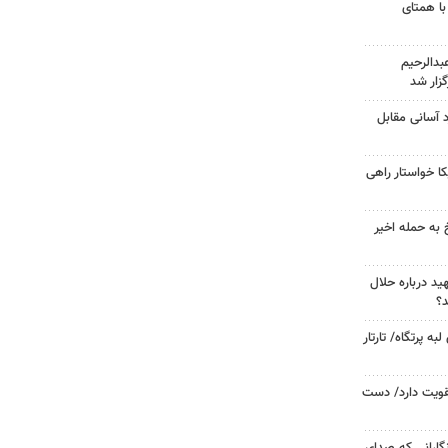
با همتای
دالرحیم
زار شد
د آسانی مقابل
 خواستار راهی
 به حمله اخیر
د درباره حلال
د؟
 پرتگاه/ تارتار
تقویت دارد/ دست
گارانی که صدای