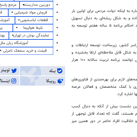
دوربین مداربسته
مرجع پاسخ 
اره به اینکه دولت مردمی برای اولین بار
فروش مواد شیمیایی
قی
ل اختصاص داده و به شکل ریشه‌ای به دنبال تسهیل
قطعات لباسشویی
آموزشگ
فعالیت‌های دیجیتال و رفع موانع آن بوده است، از اختصاص حدود ۱۰ درصد احکام برنامه ۵ ساله هفتم توسعه به
بلیط هواپیما
پر
نمایندگی بوش در تهران
بهت
آموزشگاه زبان ملل
سراسر کشور، زیرساخت توسعه ارتباطات و
قیمت و خرید سمعک نامرئی
ه شکل قابل ملاحظه‌ای ارتقا بخشیده و
تقویت می‌کند، اظهار داشت: دولت همچنین در موضوع تأمین نیروی انسانی توانمند برنامه تربیت سالانه ۱۰۰ هزار
های لازم برای بهره‌مندی از فناوری‌های
وری با کمک متخصصان و فعالان عرصه
ا اشاره کرد.
ر این نشست بیش از آنکه به دنبال کسب
 هستند، گفت که تعداد قابل توجهی از
 و خلاقیت افراد حاضر در دور همین میز