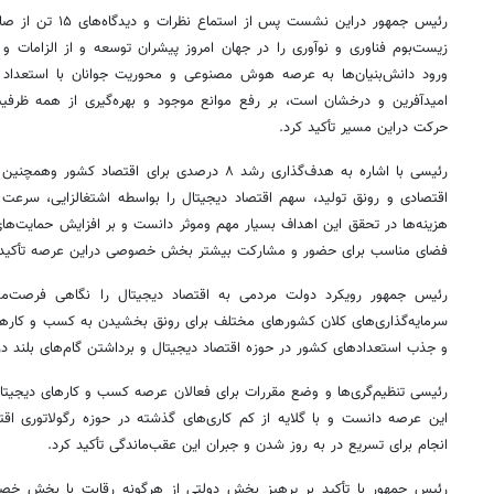
رئیس
جمهور
دراین
نشست پس از استماع
زیست‌بوم فناوری و نوآوری را در جهان امروز پیشران توسعه و از الزامات و 
ورود دانش‌بنیان‌ها به عرصه هوش مصنوعی و محوریت جوانان با استعداد
امیدآفرین و درخشان است، بر رفع موانع موجود و بهره‌گیری از همه ظرفیت
حرکت
دراین
مسیر تأکید کرد.
رئیسی
با اشاره به هدف‌گذاری رشد ۸ درصدی برای اقتصاد کشور
وهمچنین
ض
اقتصادی و رونق تولید، سهم اقتصاد دیجیتال را بواسطه اشتغالزایی، سرعت 
هزینه‌ها در تحقق این اهداف بسیار مهم
وموثر
دانست و بر افزایش حمایت‌ها
فضای مناسب برای حضور و مشارکت بیشتر بخش خصوصی
دراین
عرصه تأکید 
رئیس
جمهور رویکرد دولت مردمی به اقتصاد دیجیتال را نگاهی فرصت‌مح
سرمایه‌گذاری‌های کلان کشورهای مختلف برای رونق بخشیدن به کسب و کارها
و جذب استعدادهای کشور در حوزه اقتصاد دیجیتال و برداشتن گام‌های بلند د
رئیسی
تنظیم‌گری‌ها
و وضع مقررات برای فعالان عرصه کسب و کارهای دیجیتال 
این عرصه دانست و با گلایه از کم کاری‌های گذشته در حوزه رگولاتوری اقتص
انجام برای تسریع در به روز شدن و جبران این عقب‌ماندگی تأکید کرد.
رئیس
جمهور با تأکید بر پرهیز بخش دولتی از هرگونه رقابت با بخش خ