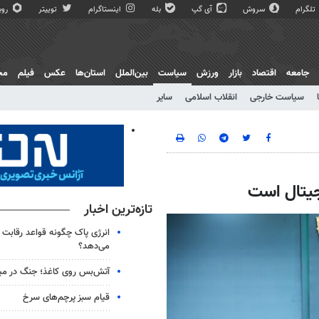
تلگرام
سروش
آی گپ
بله
اینستاگرام
توییتر
روبی
جامعه
اقتصاد
بازار
ورزش
سیاست
بین‌الملل
استان‌ها
عکس
فیلم
مج
سیاست خارجی
انقلاب اسلامی
سایر
جیتال است
تازه‌ترین اخبار
انرژی پاک چگونه قواعد رقابت 
می‌دهد؟
آتش‌بس روی کاغذ؛ جنگ در می
قیام سبز پرچم‌های سرخ