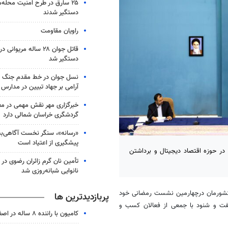
۲۵ سارق در طرح امنیت محله‌
دستگیر شدند
راویان مقاومت
قاتل جوان ۲۸ ساله مریو
دستگیر شد
نسل جوان در خط مقدم جنگ شن
آرامی بر جهاد تبیین در مدارس
خبرگزاری مهر نقش مهمی در م
گردشگری خراسان شمالی دارد
«رسانه»، سنگر نخست آگاهی‌ب
پیشگیری از اعتیاد است
ر حوزه اقتصاد دیجیتال و برداشتن
نانوایی شبانه‌روزی شد
شورمان
درچهارمین
نشست رمضانی خود
پربازدیدترین ها
 اسفندماه در نشستی، به گفت و شنود با جمعی از فعالان کسب و
کامیون با راننده ۸ ساله در اصفهان توقیف شد