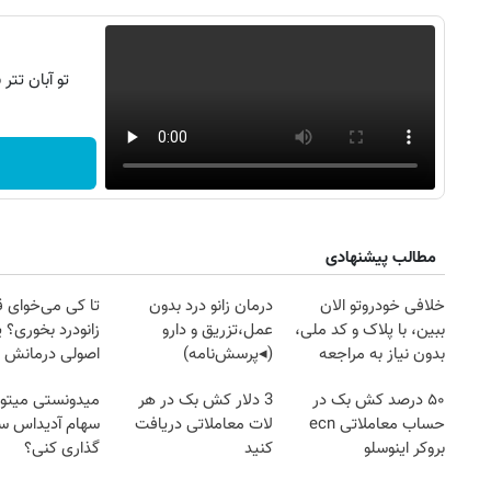
تو آبان تت
مطالب پیشنهادی
خلافی خودروتو الان
درمان زانو درد بدون
تا کی می‌خوای 
ببین، با پلاک و کد ملی،
عمل،تزریق و دارو
زانودرد بخوری؟ ی
بدون نیاز به مراجعه
(◂پرسش‌نامه)
اصولی درمانش 
حضوری
۵۰ درصد کش بک در
3 دلار کش بک در هر
میدونستی میتون
حساب معاملاتی ecn
لات معاملاتی دریافت
سهام آدیداس سر
بروکر اینوسلو
کنید
گذاری کنی؟