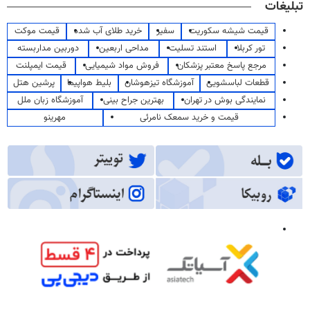
تبلیغات
قیمت شیشه سکوریت
سفیر
خرید طلای آب شده
قیمت موکت
تور کربلا
استند تسلیت
مداحی اربعین
دوربین مداربسته
مرجع پاسخ معتبر پزشکان
فروش مواد شیمیایی
قیمت ایمپلنت
قطعات لباسشویی
آموزشگاه تیزهوشان
بلیط هواپیما
پرشین هتل
نمایندگی بوش در تهران
بهترین جراح بینی
آموزشگاه زبان ملل
قیمت و خرید سمعک نامرئی
مهرینو