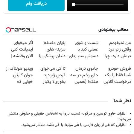
دریافت وام
مطالب پیشنهادی
من نمیفهمم
شست و شوی
پایان دغدغه
اگر میخوای
وقتی زانو درد
عمقی کبد با
هزینه های
ایمپلنت کنی
درمان داره، چرا
دمنوش سم زدای
دندان پزشکی با
الان وقتشه |
دردش رو داری
گیاهی
پک سفید کننده
فقط با ۲۵
فروش خودرو
جادوی درمان
تا کی می‌خوای
ویدیو هولناک از
تحمل میکنی؟❗
خانگی
میلیون تومان!!!
شما فقط با یک
جای زخم در سه
قرص زانودرد
جوان کارتن
درخواست آنلاین
هفته! (همین
بخوری؟ یکبار
خوابی که
✔
حالا رایگان
اصولی درمانش
میلیاردر شد.
صحبت کنید)
کن
آموزش رایگان
نظر شما
نظرات حاوی توهین و هرگونه نسبت ناروا به اشخاص حقیقی و حقوقی منتشر
نمی‌شود.
نظراتی که غیر از زبان فارسی یا غیر مرتبط با خبر باشد منتشر نمی‌شود.