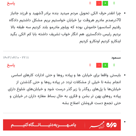
پاسخ
0
0
چرا انقدر حرف الکی تحویل مردم میدید بنده برادر 3شهید و فرزند جانباز
70درصدم مادرم هروقت برا خیابان خواستیم بریم مشکل داشتیم دادگاه
رفتیم آسانسورا خاموش بوده که ویلچر مادرمو بلند کردیم سه طبقه بالا
بردیم رئیس دادگستری هم انگار خواب تشریف داشته بابا کم الکی بگید
اینکارو کردیم اونکارو کردیم
مسعود
۲۲:۱۱ - ۱۴۰۳/۰۴/۱۰
پاسخ
0
0
بایستی واقعا برای خیابان ها و پیاده روها و حتی ادارات کارهای اساسی
انجام بشه تا خیلی از مشکلات تردد در پیاده روها و حتی گذشتن از
خیابان‌ها با پل‌های روگذر یا زیر گذر درست شود و خیابان‌های شلوغ دارای
پیاده روهای پهن تر بشن و فکری به حال بساط مغازه داران در خیابان و
حتی تجمع دست فروشان اصلاح بشه