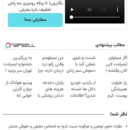
بگذرون! تا پنکه رومیزی مه پاش
تخفیف داره بخرش
سفارش بده!
مطالب پیشنهادی
اگر میخوای
شست و شوی
من نمیفهمم
به بزرگترین
ایمپلنت کنی
عمقی کبد با
وقتی زانو درد
جشنواره ایمپلنت
الان وقتشه |
دمنوش سم زدای
درمان داره، چرا
تهران سر بزنید !
فقط با ۲۵
گیاهی
دردش رو داری
| فقط ۲۵
راز طراوت
از بازدید خودرو
پایان دغدغه
ویدیو هولناک از
میلیون تومان!!!
تحمل میکنی؟❗
میلیون !
همیشگی
دلال ها خسته
هزینه های
جوان کارتن
پوست، کرم
شدی؟ اطلاعات
دندان پزشکی با
خوابی که
جوانساز جلبک با
ماشینت رو اینجا
پک سفید کننده
میلیاردر شد.
45%تخفیف
ثبت کن
خانگی
آموزش رایگان
نظر شما
نظرات حاوی توهین و هرگونه نسبت ناروا به اشخاص حقیقی و حقوقی منتشر