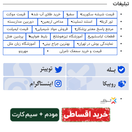
تبلیغات
قیمت شیشه سکوریت
سفیر
خرید طلای آب شده
قیمت موکت
تور کربلا
استند تسلیت
مداحی اربعین
دوربین مداربسته
مرجع پاسخ معتبر پزشکان
فروش مواد شیمیایی
قیمت ایمپلنت
قطعات لباسشویی
آموزشگاه تیزهوشان
بلیط هواپیما
پرشین هتل
نمایندگی بوش در تهران
بهترین جراح بینی
آموزشگاه زبان ملل
قیمت و خرید سمعک نامرئی
مهرینو